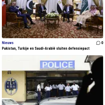
Nieuws
0
Pakistan, Turkije en Saudi-Arabië sluiten defensiepact