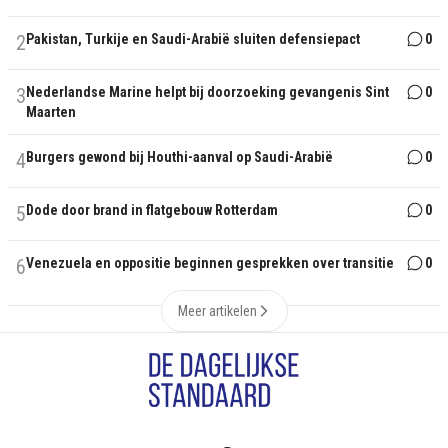
2
Pakistan, Turkije en Saudi-Arabië sluiten defensiepact
0
3
Nederlandse Marine helpt bij doorzoeking gevangenis Sint
0
Maarten
4
Burgers gewond bij Houthi-aanval op Saudi-Arabië
0
5
Dode door brand in flatgebouw Rotterdam
0
6
Venezuela en oppositie beginnen gesprekken over transitie
0
Meer artikelen