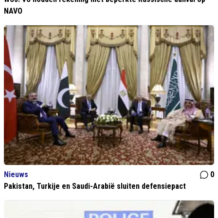
NAVO
Nieuws
0
Pakistan, Turkije en Saudi-Arabië sluiten defensiepact