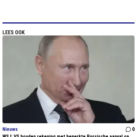
LEES OOK
Nieuws
0
WSJ: VS houden rekening met beperkte Russische aanval op