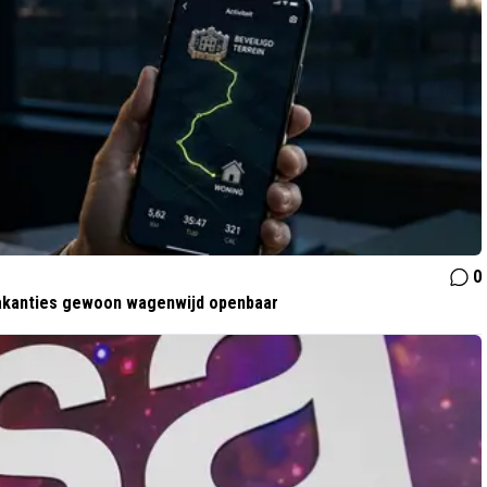
0
 vakanties gewoon wagenwijd openbaar