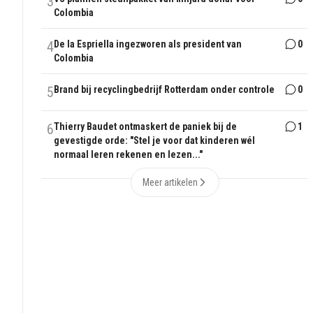
3
Colombia
4
De la Espriella ingezworen als president van
0
Colombia
5
Brand bij recyclingbedrijf Rotterdam onder controle
0
6
Thierry Baudet ontmaskert de paniek bij de
1
gevestigde orde: "Stel je voor dat kinderen wél
normaal leren rekenen en lezen..."
Meer artikelen