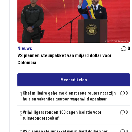
Nieuws
0
VS plannen steunpakket van miljard dollar voor
Colombia
Meer artikelen
1
Chef militaire geheime dienst zette routes naar zijn
0
huis en vakanties gewoon wagenwijd openbaar
2
Vrijwilligers ronden 100 dagen isolatie voor
0
ruimteonderzoek af
VS plannen steunpakket van miljard dollar voor
0