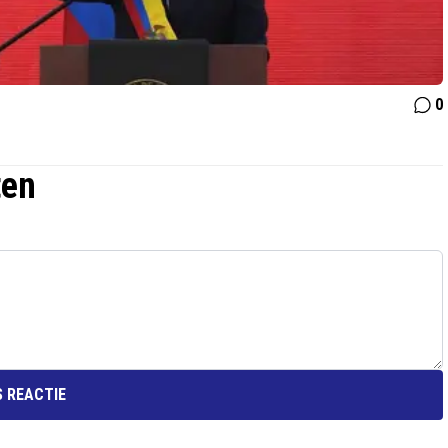
0
ten
 REACTIE