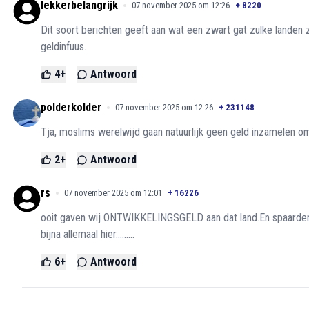
lekkerbelangrijk
07 november 2025 om 12:26
+
8220
Dit soort berichten geeft aan wat een zwart gat zulke landen z
geldinfuus.
4
+
Antwoord
polderkolder
07 november 2025 om 12:26
+
231148
Tja, moslims werelwijd gaan natuurlijk geen geld inzamelen o
2
+
Antwoord
rs
07 november 2025 om 12:01
+
16226
ooit gaven wij ONTWIKKELINGSGELD aan dat land.En spaarden wij 
bijna allemaal hier.........
6
+
Antwoord