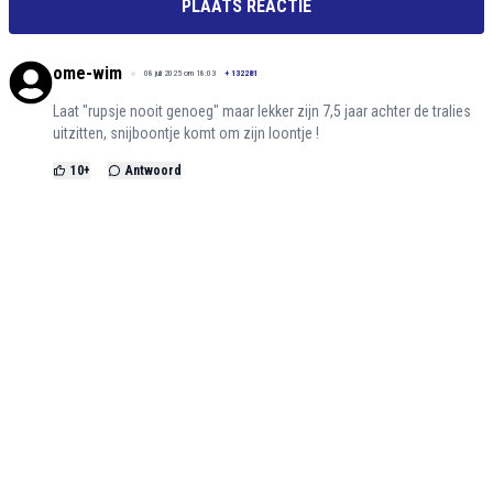
PLAATS REACTIE
ome-wim
08 juli 2025 om 18:03
+
132281
Laat "rupsje nooit genoeg" maar lekker zijn 7,5 jaar achter de tralies
uitzitten, snijboontje komt om zijn loontje !
10
+
Antwoord