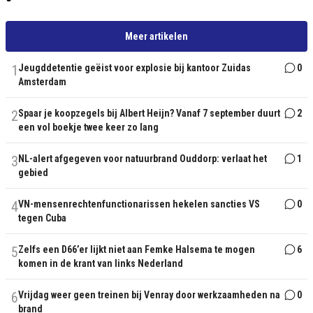
Meer artikelen
1
Jeugddetentie geëist voor explosie bij kantoor Zuidas
0
Amsterdam
2
Spaar je koopzegels bij Albert Heijn? Vanaf 7 september duurt
2
een vol boekje twee keer zo lang
3
NL-alert afgegeven voor natuurbrand Ouddorp: verlaat het
1
gebied
4
VN-mensenrechtenfunctionarissen hekelen sancties VS
0
tegen Cuba
5
Zelfs een D66’er lijkt niet aan Femke Halsema te mogen
6
komen in de krant van links Nederland
6
Vrijdag weer geen treinen bij Venray door werkzaamheden na
0
brand