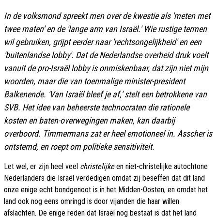
In de volksmond spreekt men over de kwestie als 'meten met
twee maten' en de 'lange arm van Israël.' Wie rustige termen
wil gebruiken, grijpt eerder naar 'rechtsongelijkheid' en een
'buitenlandse lobby'. Dat de Nederlandse overheid druk voelt
vanuit de pro-Israël lobby is onmiskenbaar, dat zijn niet mijn
woorden, maar die van toenmalige minister-president
Balkenende. 'Van Israël bleef je af,' stelt een betrokkene van
SVB. Het idee van beheerste technocraten die rationele
kosten en baten-overwegingen maken, kan daarbij
overboord. Timmermans zat er heel emotioneel in. Asscher is
ontstemd, en roept om politieke sensitiviteit.
Let wel, er zijn heel veel
christelijke
en niet-christelijke autochtone
Nederlanders die Israël verdedigen omdat zij beseffen dat dit land
onze enige echt bondgenoot is in het Midden-Oosten, en omdat het
land ook nog eens omringd is door vijanden die haar willen
afslachten. De enige reden dat Israël nog bestaat is dat het land