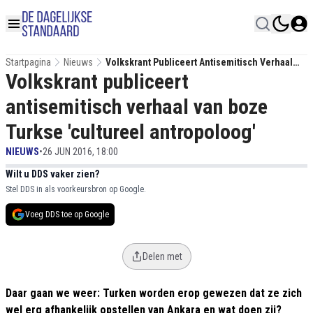
Startpagina
Nieuws
Volkskrant Publiceert Antisemitisch Verhaal
Volkskrant publiceert
Van Boze Turkse 'cultureel Antropoloog'
antisemitisch verhaal van boze
Turkse 'cultureel antropoloog'
NIEUWS
•
26 JUN 2016, 18:00
Wilt u DDS vaker zien?
Stel DDS in als voorkeursbron op Google.
Voeg DDS toe op Google
Delen met
Daar gaan we weer: Turken worden erop gewezen dat ze zich
wel erg afhankelijk opstellen van Ankara en wat doen zij?