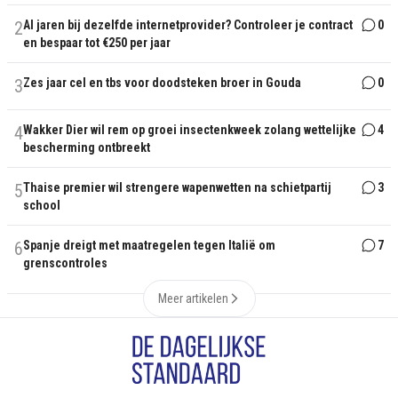
2
Al jaren bij dezelfde internetprovider? Controleer je contract
0
en bespaar tot €250 per jaar
3
Zes jaar cel en tbs voor doodsteken broer in Gouda
0
4
Wakker Dier wil rem op groei insectenkweek zolang wettelijke
4
bescherming ontbreekt
5
Thaise premier wil strengere wapenwetten na schietpartij
3
school
6
Spanje dreigt met maatregelen tegen Italië om
7
grenscontroles
Meer artikelen