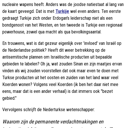
nucleaire wapens heeft. Anders was de joodse natiestaat al lang van
de kaart geveegd. Dat is met
Turkije
wel even anders. Ten eerste
gedraagt Turkije zich onder Erdogan's leiderschap niet als een
bondgenoot van het Westen, en ten tweede is Turkije een regionaal
powerhouse, zowel qua macht als qua bevolkingsaantal.
En trouwens, wat is dat gezeur eigenlijk over 'invloed' van Israël op
de Nederlandse politiek? Heeft dit weer betrekking op de
antisemitische plannen om Israëlische producten uit bepaalde
gebieden te labelen? Oh ja, wat zouden Sinan en zijn maatjes ervan
vinden als wij zouden voorstellen dat ook maar even te doen met
Turkse producten uit het oosten en zuiden van het land waar veel
Koerden wonen? Volgens veel Koerden (ik ben het daar niet mee
eens, maar dat is een ander verhaal) is dat immers ook "bezet
gebied."
Vervolgens schrijft de Nederturkse wetenschapper:
Waarom zijn de permanente verdachtmakingen en