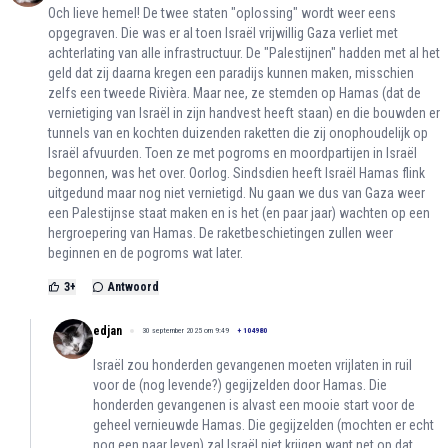
Och lieve hemel! De twee staten "oplossing" wordt weer eens
opgegraven. Die was er al toen Israël vrijwillig Gaza verliet met
achterlating van alle infrastructuur. De "Palestijnen" hadden met al het
geld dat zij daarna kregen een paradijs kunnen maken, misschien
zelfs een tweede Rivièra. Maar nee, ze stemden op Hamas (dat de
vernietiging van Israël in zijn handvest heeft staan) en die bouwden er
tunnels van en kochten duizenden raketten die zij onophoudelijk op
Israël afvuurden. Toen ze met pogroms en moordpartijen in Israël
begonnen, was het over. Oorlog. Sindsdien heeft Israël Hamas flink
uitgedund maar nog niet vernietigd. Nu gaan we dus van Gaza weer
een Palestijnse staat maken en is het (en paar jaar) wachten op een
hergroepering van Hamas. De raketbeschietingen zullen weer
beginnen en de pogroms wat later.
3
+
Antwoord
edjan
30 september 2025 om 9:49
+
104980
Israël zou honderden gevangenen moeten vrijlaten in ruil
voor de (nog levende?) gegijzelden door Hamas. Die
honderden gevangenen is alvast een mooie start voor de
geheel vernieuwde Hamas. Die gegijzelden (mochten er echt
nog een paar leven) zal Israël niet krijgen want net op dat