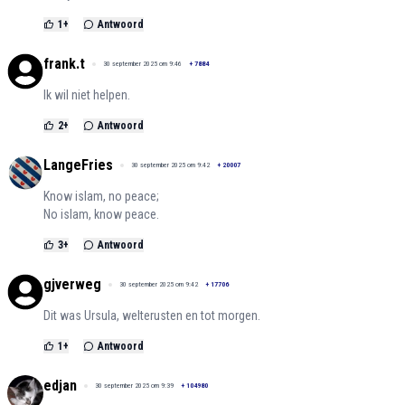
1
+
Antwoord
frank.t
30 september 2025 om 9:46
+
7884
Ik wil niet helpen.
2
+
Antwoord
LangeFries
30 september 2025 om 9:42
+
20007
Know islam, no peace;
No islam, know peace.
3
+
Antwoord
gjverweg
30 september 2025 om 9:42
+
17706
Dit was Ursula, welterusten en tot morgen.
1
+
Antwoord
edjan
30 september 2025 om 9:39
+
104980