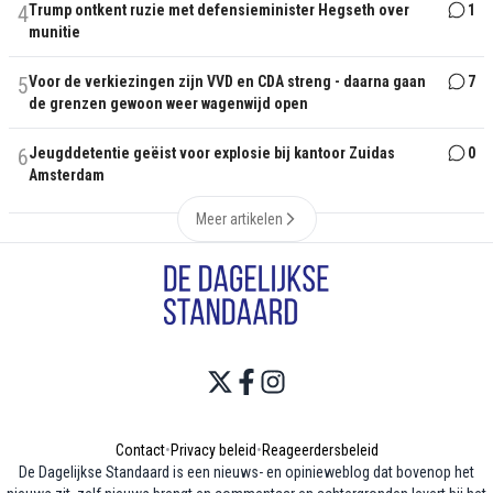
4
Trump ontkent ruzie met defensieminister Hegseth over
1
munitie
5
Voor de verkiezingen zijn VVD en CDA streng - daarna gaan
7
de grenzen gewoon weer wagenwijd open
6
Jeugddetentie geëist voor explosie bij kantoor Zuidas
0
Amsterdam
Meer artikelen
Contact
•
Privacy beleid
•
Reageerdersbeleid
De Dagelijkse Standaard is een nieuws- en opinieweblog dat bovenop het