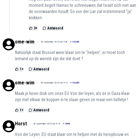
moment begint Hamas te schreeuwen dat Israël zich niet aan
de voorwaarden houdt. En von der Liar zal instemmend "ja"
knikken.
3
+
Antwoord
ome-wim
30 september 2025 om 9:36
+
132281
Natùùrlijk staat Brussel weer klaar om te "helpen", er moet toch
ìemand op de wereld zijn die dat doet ?
1
+
Antwoord
ome-wim
30 september 2025 om 9:27
+
132281
Maak je liever druk om onze EU Von der leyen, als ze in Gaza klaar
zijn met elkaar de koppen in te slaan geven ze maar een belletje !
1
+
Antwoord
Horst
30 september 2025 om 9:14
+
1608
Von der Leyen: EU staat klaar om te helpen met de heropbouw en