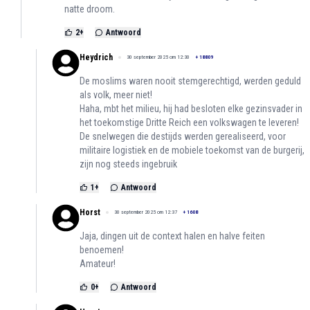
natte droom.
2
+
Antwoord
Heydrich
30 september 2025 om 12:30
+
18809
De moslims waren nooit stemgerechtigd, werden geduld
als volk, meer niet!
Haha, mbt het milieu, hij had besloten elke gezinsvader in
het toekomstige Dritte Reich een volkswagen te leveren!
De snelwegen die destijds werden gerealiseerd, voor
militaire logistiek en de mobiele toekomst van de burgerij,
zijn nog steeds ingebruik
1
+
Antwoord
Horst
30 september 2025 om 12:37
+
1608
Jaja, dingen uit de context halen en halve feiten
benoemen!
Amateur!
0
+
Antwoord