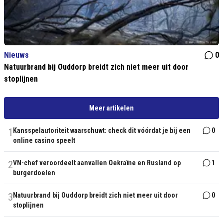
Nieuws
0
Natuurbrand bij Ouddorp breidt zich niet meer uit door
stoplijnen
Meer artikelen
1
Kansspelautoriteit waarschuwt: check dit vóórdat je bij een
0
online casino speelt
2
VN-chef veroordeelt aanvallen Oekraïne en Rusland op
1
burgerdoelen
3
Natuurbrand bij Ouddorp breidt zich niet meer uit door
0
stoplijnen