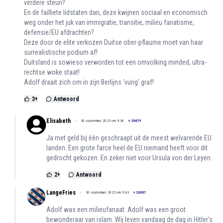
verdere steun?
En de failliete lidstaten dan, deze kwijnen sociaal en economisch
weg onder het juk van immigratie, transitie, milieu fanatisme,
defensie/EU afdrachten?
Deze door de elite verkozen Duitse ober-pflaume moet van haar
surrealistische podium af!
Duitsland is sowieso verworden tot een omvolking minded, ultra-
rechtse woke staat!
Adolf draait zich om in zijn Berlijns 'vurig' graf!
3
+
Antwoord
Elisabeth
30 september 2025 om 9:36
+
20679
Ja met geld bij één geschraapt uit de meest welvarende EU
landen. Een grote farce heel de EU niemand heeft voor dit
gedrocht gekozen. En zeker niet voor Ursula von der Leyen.
2
+
Antwoord
LangeFries
30 september 2025 om 9:43
+
20007
Adolf was een milieufanaat. Adolf was een groot
bewonderaar van islam. Wij leven vandaag de dag in Hitler's