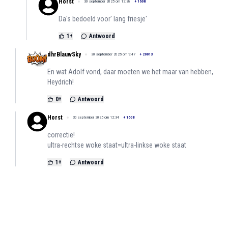
Horst
30 september 2025 om 12:38
+
1608
Da's bedoeld voor' lang friesje'
1
+
Antwoord
dhrBlauwSky
30 september 2025 om 9:47
+
20013
En wat Adolf vond, daar moeten we het maar van hebben,
Heydrich!
0
+
Antwoord
Horst
30 september 2025 om 12:34
+
1608
correctie!
ultra-rechtse woke staat=ultra-linkse woke staat
1
+
Antwoord