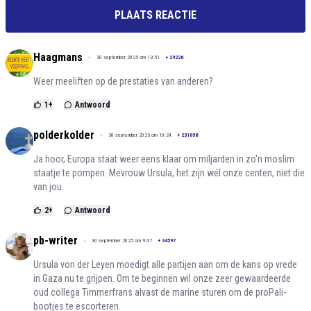
PLAATS REACTIE
Haagmans
30 september 2025 om 13:51
+
29226
Weer meeliften op de prestaties van anderen?
1
+
Antwoord
polderkolder
30 september 2025 om 10:24
+
231058
Ja hoor, Europa staat weer eens klaar om miljarden in zo'n moslim
staatje te pompen. Mevrouw Ursula, het zijn wél onze centen, niet die
van jou.
2
+
Antwoord
pb-writer
30 september 2025 om 9:47
+
34597
Ursula von der Leyen moedigt alle partijen aan om de kans op vrede
in Gaza nu te grijpen. Om te beginnen wil onze zeer gewaardeerde
oud collega Timmerfrans alvast de marine sturen om de proPali-
bootjes te escorteren.