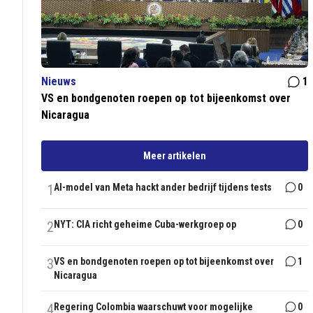
Nieuws
1
VS en bondgenoten roepen op tot bijeenkomst over
Nicaragua
Meer artikelen
1
AI-model van Meta hackt ander bedrijf tijdens tests
0
2
NYT: CIA richt geheime Cuba-werkgroep op
0
3
VS en bondgenoten roepen op tot bijeenkomst over
1
Nicaragua
4
Regering Colombia waarschuwt voor mogelijke
0