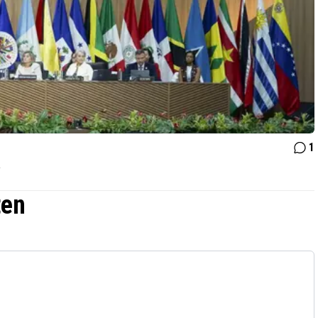
1
a
ten