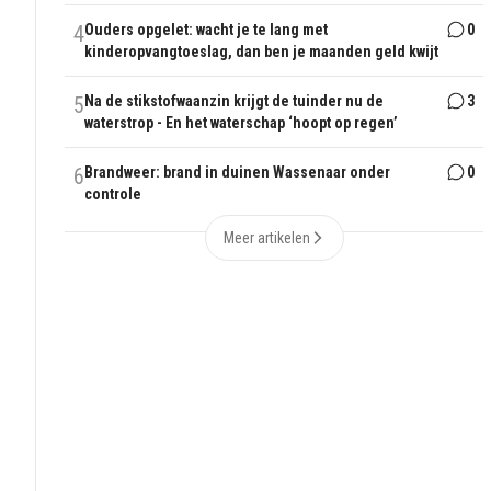
4
Ouders opgelet: wacht je te lang met
0
kinderopvangtoeslag, dan ben je maanden geld kwijt
5
Na de stikstofwaanzin krijgt de tuinder nu de
3
waterstrop - En het waterschap ‘hoopt op regen’
6
Brandweer: brand in duinen Wassenaar onder
0
controle
Meer artikelen