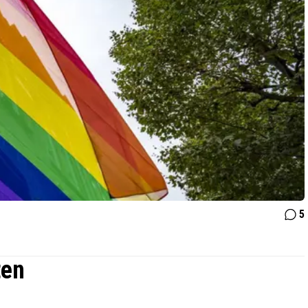
5
ten