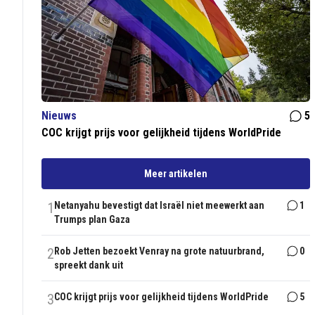
Nieuws
5
COC krijgt prijs voor gelijkheid tijdens WorldPride
Meer artikelen
1
Netanyahu bevestigt dat Israël niet meewerkt aan
1
Trumps plan Gaza
2
Rob Jetten bezoekt Venray na grote natuurbrand,
0
spreekt dank uit
3
COC krijgt prijs voor gelijkheid tijdens WorldPride
5