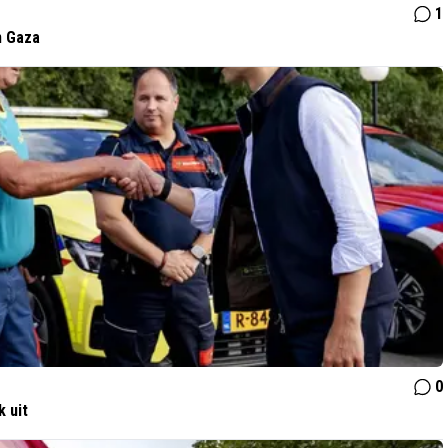
1
n Gaza
0
 uit