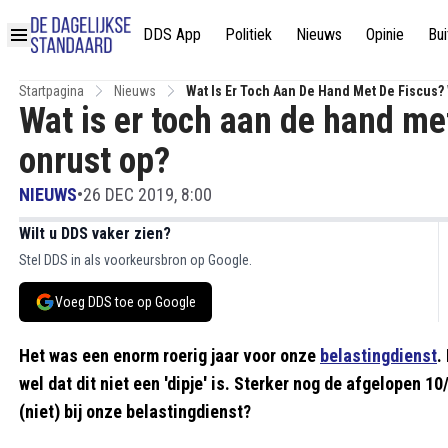
DDS App
Politiek
Nieuws
Opinie
Bui
Startpagina
Nieuws
Wat Is Er Toch Aan De Hand Met De Fiscus
Wat is er toch aan de hand me
onrust op?
NIEUWS
•
26 DEC 2019, 8:00
Wilt u DDS vaker zien?
Stel DDS in als voorkeursbron op Google.
Voeg DDS toe op Google
Het was een enorm roerig jaar voor onze
belastingdienst
.
wel dat dit niet een 'dipje' is. Sterker nog de afgelopen 10
(niet) bij onze belastingdienst?