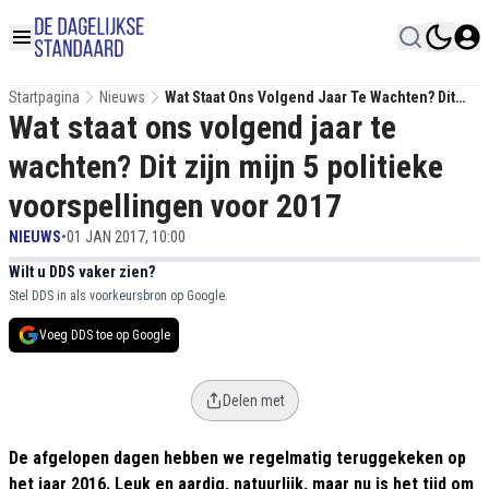
Startpagina
Nieuws
Wat Staat Ons Volgend Jaar Te Wachten? Dit
Wat staat ons volgend jaar te
Zijn Mijn 5 Politieke Voorspellingen Voor 2017
wachten? Dit zijn mijn 5 politieke
voorspellingen voor 2017
NIEUWS
•
01 JAN 2017, 10:00
Wilt u DDS vaker zien?
Stel DDS in als voorkeursbron op Google.
Voeg DDS toe op Google
Delen met
De afgelopen dagen hebben we regelmatig teruggekeken op
het jaar 2016. Leuk en aardig, natuurlijk, maar nu is het tijd om