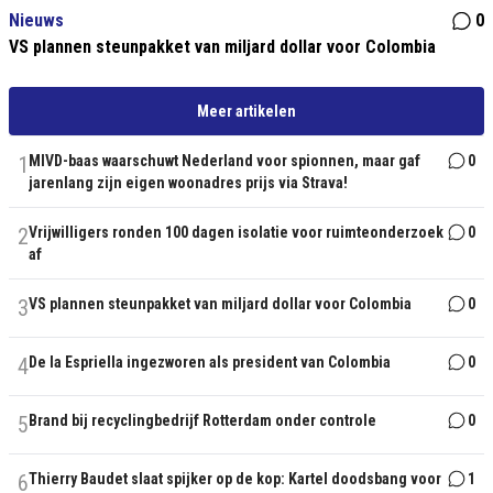
Nieuws
0
VS plannen steunpakket van miljard dollar voor Colombia
Meer artikelen
1
MIVD-baas waarschuwt Nederland voor spionnen, maar gaf
0
jarenlang zijn eigen woonadres prijs via Strava!
2
Vrijwilligers ronden 100 dagen isolatie voor ruimteonderzoek
0
af
3
VS plannen steunpakket van miljard dollar voor Colombia
0
4
De la Espriella ingezworen als president van Colombia
0
5
Brand bij recyclingbedrijf Rotterdam onder controle
0
6
Thierry Baudet slaat spijker op de kop: Kartel doodsbang voor
1