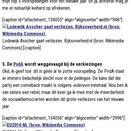
mijn top 5 voorspellingen voor het nieuwe jaar. En ja, achteraf mag je
me er natuurlijk keihard op afrekenen.
[caption id="attachment_154055" align="aligncenter" width="946"]
Lodewijk Asscher gaat verliezen. Rijksoverheid.nl (bron: Wikimedia
Commons).[/caption]
5. De
PvdA
wordt weggevaagd bij de verkiezingen
Oké, ik geef toe: dit is géén al te zotte voorspelling. De PvdA staat
er immers belachelijk slecht voor in de peilingen. De kans dat die
partij een comeback maakt is volgens
iedereen
minimaal. Nou ben ik
van nature een rebel, maar dit keer ga ik mee met de meerderheid:
de sociaaldemocrarten worden dé grote verliezers van het nieuwe
jaar.
[caption id="attachment_154056" align="aligncenter" width="2996"]