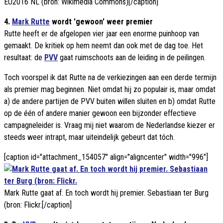
EU2016 NL (bron: Wikimedia Commons)[/caption]
4.
Mark Rutte
wordt 'gewoon' weer premier
Rutte heeft er de afgelopen vier jaar een enorme puinhoop van
gemaakt. De kritiek op hem neemt dan ook met de dag toe. Het
resultaat: de
PVV
gaat ruimschoots aan de leiding in de peilingen.
Toch voorspel ik dat Rutte na de verkiezingen aan een derde termijn
als premier mag beginnen. Niet omdat hij zo populair is, maar omdat
a) de andere partijen de PVV buiten willen sluiten en b) omdat Rutte
op de één of andere manier gewoon een bijzonder effectieve
campagneleider is. Vraag mij niet waarom de Nederlandse kiezer er
steeds weer intrapt, maar uiteindelijk gebeurt dat tóch.
[caption id="attachment_154057" align="aligncenter" width="996"]
Mark Rutte gaat af. En toch wordt hij premier. Sebastiaan ter Burg
(bron: Flickr.[/caption]