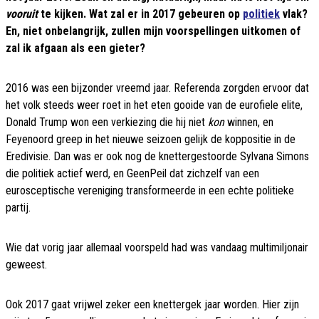
vooruit
te kijken. Wat zal er in 2017 gebeuren op
politiek
vlak?
En, niet onbelangrijk, zullen mijn voorspellingen uitkomen of
zal ik afgaan als een gieter?
2016 was een bijzonder vreemd jaar. Referenda zorgden ervoor dat
het volk steeds weer roet in het eten gooide van de eurofiele elite,
Donald Trump won een verkiezing die hij niet
kon
winnen, en
Feyenoord greep in het nieuwe seizoen gelijk de koppositie in de
Eredivisie. Dan was er ook nog de knettergestoorde Sylvana Simons
die politiek actief werd, en GeenPeil dat zichzelf van een
eurosceptische vereniging transformeerde in een echte politieke
partij.
Wie dat vorig jaar allemaal voorspeld had was vandaag multimiljonair
geweest.
Ook 2017 gaat vrijwel zeker een knettergek jaar worden. Hier zijn