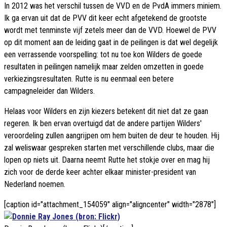
In 2012 was het verschil tussen de VVD en de PvdA immers miniem.
Ik ga ervan uit dat de PVV dit keer echt afgetekend de grootste
wordt met tenminste vijf zetels meer dan de VVD. Hoewel de PVV
op dit moment aan de leiding gaat in de peilingen is dat wel degelijk
een verrassende voorspelling: tot nu toe kon Wilders de goede
resultaten in peilingen namelijk maar zelden omzetten in goede
verkiezingsresultaten. Rutte is nu eenmaal een betere
campagneleider dan Wilders.
Helaas voor Wilders en zijn kiezers betekent dit niet dat ze gaan
regeren. Ik ben ervan overtuigd dat de andere partijen Wilders'
veroordeling zullen aangrijpen om hem buiten de deur te houden. Hij
zal weliswaar gespreken starten met verschillende clubs, maar die
lopen op niets uit. Daarna neemt Rutte het stokje over en mag hij
zich voor de derde keer achter elkaar minister-president van
Nederland noemen.
[caption id="attachment_154059" align="aligncenter" width="2878"]