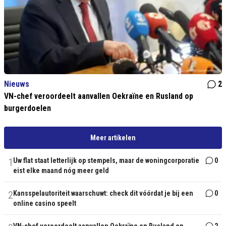
Nieuws
2
VN-chef veroordeelt aanvallen Oekraïne en Rusland op
burgerdoelen
Meer artikelen
1
Uw flat staat letterlijk op stempels, maar de woningcorporatie
0
eist elke maand nóg meer geld
2
Kansspelautoriteit waarschuwt: check dit vóórdat je bij een
0
online casino speelt