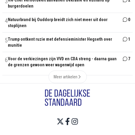
3
VN-chef veroordeelt aanvallen Oekraïne en Rusland op
2
burgerdoelen
4
Natuurbrand bij Ouddorp breidt zich niet meer uit door
0
stoplijnen
5
Trump ontkent ruzie met defensieminister Hegseth over
1
munitie
6
Voor de verkiezingen zijn VVD en CDA streng - daarna gaan
7
de grenzen gewoon weer wagenwijd open
Meer artikelen