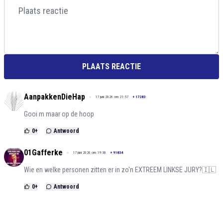
PLAATS REACTIE
AanpakkenDieHap
17 juni 2026 om 21:57
+
17283
Gooi m maar op de hoop
0
+
Antwoord
01Gafferke
17 juni 2026 om 19:30
+
91834
Wie en welke personen zitten er in zo'n EXTREEM LINKSE JURY?🇮🇱
0
+
Antwoord