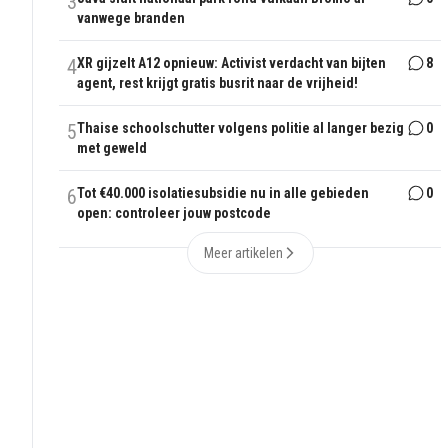
3
vanwege branden
4
XR gijzelt A12 opnieuw: Activist verdacht van bijten
8
agent, rest krijgt gratis busrit naar de vrijheid!
5
Thaise schoolschutter volgens politie al langer bezig
0
met geweld
6
Tot €40.000 isolatiesubsidie nu in alle gebieden
0
open: controleer jouw postcode
Meer artikelen