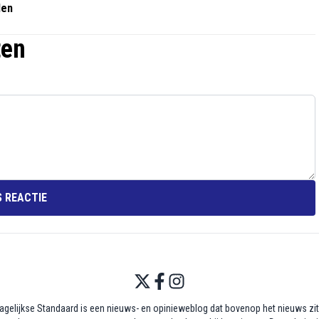
den
ten
 REACTIE
agelijkse Standaard is een nieuws- en opinieweblog dat bovenop het nieuws zit,