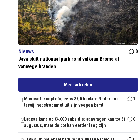
Nieuws
0
Java sluit nationaal park rond vulkaan Bromo af
vanwege branden
Meer artikelen
1
Microsoft koopt nóg eens 37,5 hectare Nederland
1
terwijl het stroomnet uit zijn voegen barst!
2
Laatste kans op €4.000 subsidie: aanvragen kan tot 31
0
augustus, maar de pot kan eerder leeg zijn
Java sluit nationaal park rond vulkaan Bromo af
0