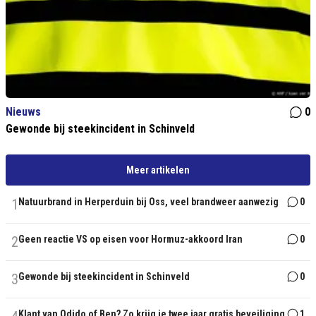
Nieuws
0
Gewonde bij steekincident in Schinveld
Meer artikelen
1
Natuurbrand in Herperduin bij Oss, veel brandweer aanwezig
0
2
Geen reactie VS op eisen voor Hormuz-akkoord Iran
0
3
Gewonde bij steekincident in Schinveld
0
Klant van Odido of Ben? Zo krijg je twee jaar gratis beveiliging
1