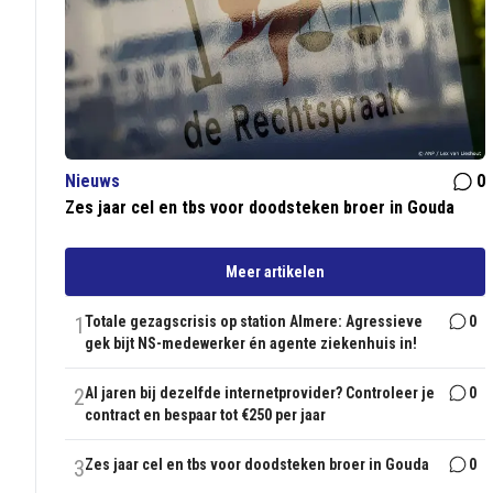
Nieuws
0
Zes jaar cel en tbs voor doodsteken broer in Gouda
Meer artikelen
1
Totale gezagscrisis op station Almere: Agressieve
0
gek bijt NS-medewerker én agente ziekenhuis in!
2
Al jaren bij dezelfde internetprovider? Controleer je
0
contract en bespaar tot €250 per jaar
3
Zes jaar cel en tbs voor doodsteken broer in Gouda
0