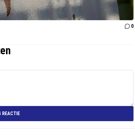
0
ten
 REACTIE