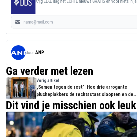
Krijg ELKE dag het ECHTE nieuws GRATIS en voor niets in j
ANP
door
Ga verder met lezen
Vorig artikel
„Samen tegen de rest”: Hoe drie arrogante
plucheplakkers de rechtsstaat sloopten en de
ministerraad buitenspel zetten
Dit vind je misschien ook leuk