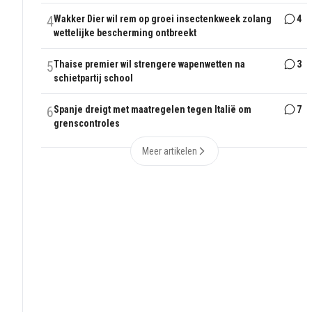
4
Wakker Dier wil rem op groei insectenkweek zolang
4
wettelijke bescherming ontbreekt
5
Thaise premier wil strengere wapenwetten na
3
schietpartij school
6
Spanje dreigt met maatregelen tegen Italië om
7
grenscontroles
Meer artikelen