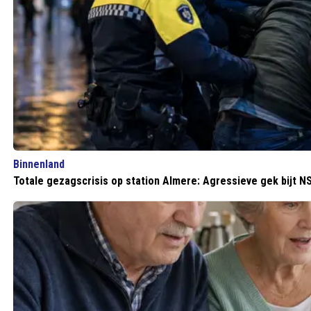
Binnenland
Totale gezagscrisis op station Almere: Agressieve gek bijt 