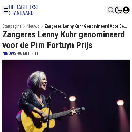
Startpagina
Nieuws
Zangeres Lenny Kuhr Genomineerd Voor De
Zangeres Lenny Kuhr genomineerd
Pim Fortuyn Prijs
voor de Pim Fortuyn Prijs
NIEUWS
•
06 MEI , 8:11