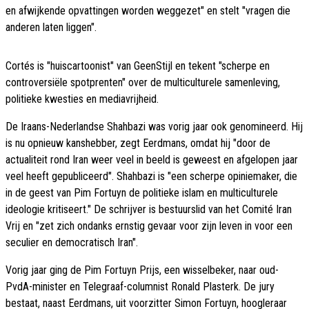
en afwijkende opvattingen worden weggezet" en stelt "vragen die
anderen laten liggen".
Cortés is "huiscartoonist" van GeenStijl en tekent "scherpe en
controversiële spotprenten" over de multiculturele samenleving,
politieke kwesties en mediavrijheid.
De Iraans-Nederlandse Shahbazi was vorig jaar ook genomineerd. Hij
is nu opnieuw kanshebber, zegt Eerdmans, omdat hij "door de
actualiteit rond Iran weer veel in beeld is geweest en afgelopen jaar
veel heeft gepubliceerd". Shahbazi is "een scherpe opiniemaker, die
in de geest van Pim Fortuyn de politieke islam en multiculturele
ideologie kritiseert." De schrijver is bestuurslid van het Comité Iran
Vrij en "zet zich ondanks ernstig gevaar voor zijn leven in voor een
seculier en democratisch Iran".
Vorig jaar ging de Pim Fortuyn Prijs, een wisselbeker, naar oud-
PvdA-minister en Telegraaf-columnist Ronald Plasterk. De jury
bestaat, naast Eerdmans, uit voorzitter Simon Fortuyn, hoogleraar