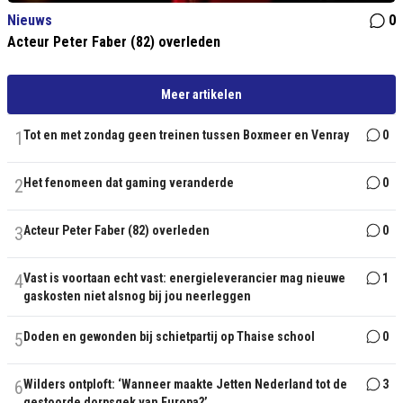
Nieuws
0
Acteur Peter Faber (82) overleden
Meer artikelen
1
Tot en met zondag geen treinen tussen Boxmeer en Venray
0
2
Het fenomeen dat gaming veranderde
0
3
Acteur Peter Faber (82) overleden
0
4
Vast is voortaan echt vast: energieleverancier mag nieuwe
1
gaskosten niet alsnog bij jou neerleggen
5
Doden en gewonden bij schietpartij op Thaise school
0
6
Wilders ontploft: ‘Wanneer maakte Jetten Nederland tot de
3
gestoorde dorpsgek van Europa?’