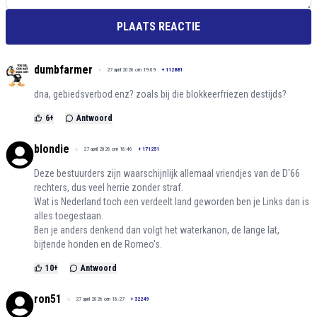
PLAATS REACTIE
dumbfarmer
27 april 2026 om 19:09
+
112881
dna, gebiedsverbod enz? zoals bij die blokkeerfriezen destijds?
6
+
Antwoord
blondie
27 april 2026 om 18:46
+
171251
Deze bestuurders zijn waarschijnlijk allemaal vriendjes van de D'66
rechters, dus veel herrie zonder straf.
Wat is Nederland toch een verdeelt land geworden ben je Links dan is
alles toegestaan.
Ben je anders denkend dan volgt het waterkanon, de lange lat,
bijtende honden en de Romeo's.
10
+
Antwoord
ron51
27 april 2026 om 18:27
+
32249