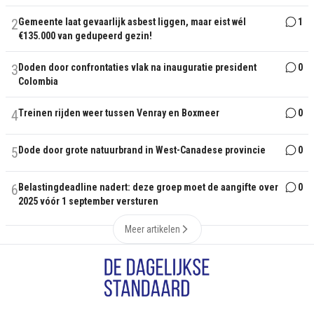
2
Gemeente laat gevaarlijk asbest liggen, maar eist wél
1
€135.000 van gedupeerd gezin!
3
Doden door confrontaties vlak na inauguratie president
0
Colombia
4
Treinen rijden weer tussen Venray en Boxmeer
0
5
Dode door grote natuurbrand in West-Canadese provincie
0
6
Belastingdeadline nadert: deze groep moet de aangifte over
0
2025 vóór 1 september versturen
Meer artikelen