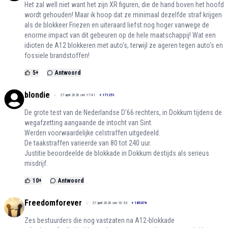
Het zal well niet want het zijn XR figuren, die de hand boven het hoofd
wordt gehouden! Maar ik hoop dat ze minimaal dezelfde straf krijgen
als de blokkeer Friezen en uiteraard liefst nog hoger vanwege de
enorme impact van dit gebeuren op de hele maatschappij! Wat een
idioten de A12 blokkeren met auto's, terwijl ze ageren tegen auto's en
fossiele brandstoffen!
5
+
Antwoord
blondie
27 april 2026 om 17:41
+
171251
De grote test van de Nederlandse D'66 rechters, in Dokkum tijdens de
wegafzetting aangaande de intocht van Sint.
Werden voorwaardelijke celstraffen uitgedeeld.
De taakstraffen varieerde van 80 tot 240 uur.
Justitie beoordeelde de blokkade in Dokkum destijds als serieus
misdrijf.
10
+
Antwoord
Freedomforever
27 april 2026 om 16:53
+
185476
Zes bestuurders die nog vastzaten na A12-blokkade