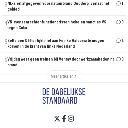
3
NL-alert afgegeven voor natuurbrand Ouddorp: verlaat het
1
gebied
4
VN-mensenrechtenfunctionarissen hekelen sancties VS
0
tegen Cuba
5
Zelfs een D66’er lijkt niet aan Femke Halsema te mogen
6
komen in de krant van links Nederland
6
Vrijdag weer geen treinen bij Venray door werkzaamheden na
0
brand
Meer artikelen