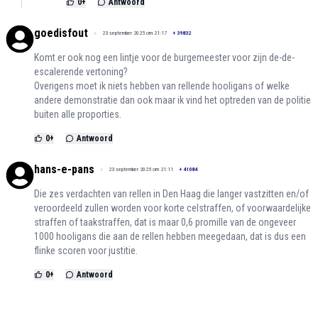
0
+
Antwoord
goedisfout
23 september 2025 om 21:17
+
39832
Komt er ook nog een lintje voor de burgemeester voor zijn de-de-
escalerende vertoning?
Overigens moet ik niets hebben van rellende hooligans of welke
andere demonstratie dan ook maar ik vind het optreden van de politie
buiten alle proporties.
0
+
Antwoord
hans-e-pans
23 september 2025 om 21:11
+
41084
Die zes verdachten van rellen in Den Haag die langer vastzitten en/of
veroordeeld zullen worden voor korte celstraffen, of voorwaardelijke
straffen of taakstraffen, dat is maar 0,6 promille van de ongeveer
1000 hooligans die aan de rellen hebben meegedaan, dat is dus een
flinke scoren voor justitie.
0
+
Antwoord