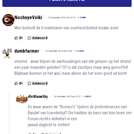
NochnyeVolki
23 september 2025 om 23:25
+
21888
Men bedoelt de 6 martelaren van overheidsbeleid inzake asiel.
0
+
Antwoord
dumbfarmer
23 september 2025 om 22:00
+
112676
vreemd... waar blijven de aanhoudingen van dat gelazer op het strand
een paar maanden geleden? Of is dat zachtjes maar weg gemoffelt.
Blijkbaar kunnen ze het wel, maar alleen als het even goed uit komt.
0
+
Antwoord
dhrBlauwSky
23 september 2025 om 22:27
+
20013
En waar waren de "Romeo's" tijdens de protestmarsen van
Baudet van toendertijd? Die hadden de kans van hun leven om
Forum-rechts definitief in een
jwaad daglicht te stellen!