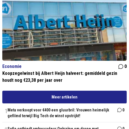
Economie
0
Koopzegelwinst bij Albert Heijn halveert: gemiddeld gezin
houdt nog €23,38 per jaar over
Meer artikelen
1
Meta verkoopt voor €400 een gluurbril: Vrouwen heimelijk
0
gefilmd terwijl Big Tech de winst opstrijkt!
Sofia ontbiedt ambassadeur Oekraïne om drone met
0