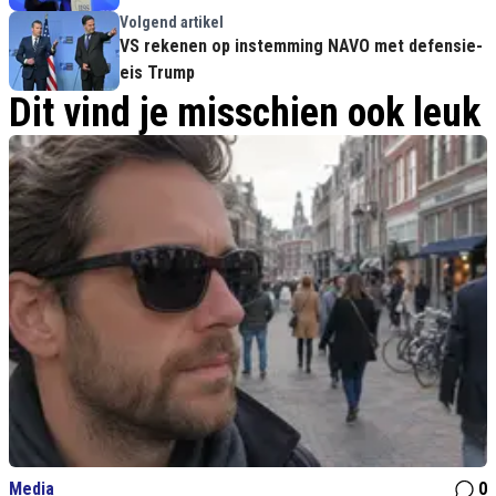
Volgend artikel
VS rekenen op instemming NAVO met defensie-
eis Trump
Dit vind je misschien ook leuk
Media
0