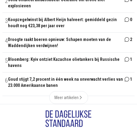
2
explosieven
3
Koopzegelwinst bij Albert Heijn halveert: gemiddeld gezin
0
houdt nog €23,38 per jaar over
4
Droogte raakt boeren opnieuw: Schapen moeten van de
2
Waddendijken verdwijnen!
5
Bloomberg: Kyiv ontziet Kazachse olietankers bij Russische
1
havens
6
Goud stijgt 7,2 procent in één week na onverwacht verlies van
1
23.000 Amerikaanse banen
Meer artikelen