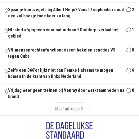
2
Spaar je koopzegels bij Albert Heijn? Vanaf 7 september duurt
2
een vol boekje twee keer zo lang
3
NL-alert afgegeven voor natuurbrand Ouddorp: verlaat het
1
gebied
4
VN-mensenrechtenfunctionarissen hekelen sancties VS
0
tegen Cuba
5
Zelfs een D66’er lijkt niet aan Femke Halsema te mogen
6
komen in de krant van links Nederland
6
Vrijdag weer geen treinen bij Venray door werkzaamheden na
0
brand
Meer artikelen