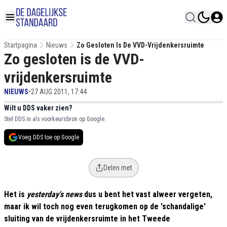
Startpagina
Nieuws
Zo Gesloten Is De VVD-Vrijdenkersruimte
Zo gesloten is de VVD-
vrijdenkersruimte
NIEUWS
•
27 AUG 2011, 17:44
Wilt u DDS vaker zien?
Stel DDS in als voorkeursbron op Google.
Voeg DDS toe op Google
Delen met
Het is
yesterday's news
dus u bent het vast alweer vergeten,
maar ik wil toch nog even terugkomen op de 'schandalige'
sluiting van de vrijdenkersruimte in het Tweede