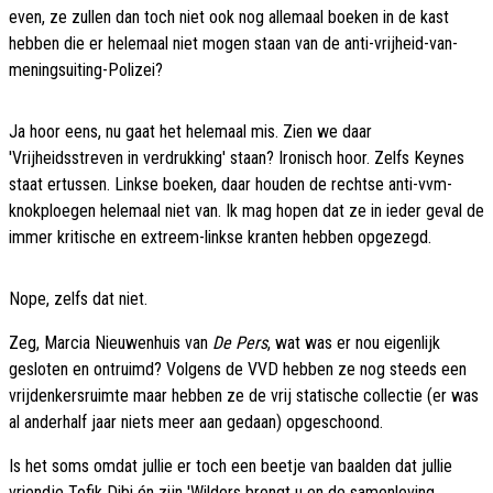
even, ze zullen dan toch niet ook nog allemaal boeken in de kast
hebben die er helemaal niet mogen staan van de anti-vrijheid-van-
meningsuiting-Polizei?
Ja hoor eens, nu gaat het helemaal mis. Zien we daar
'Vrijheidsstreven in verdrukking' staan? Ironisch hoor. Zelfs Keynes
staat ertussen. Linkse boeken, daar houden de rechtse anti-vvm-
knokploegen helemaal niet van. Ik mag hopen dat ze in ieder geval de
immer kritische en extreem-linkse kranten hebben opgezegd.
Nope, zelfs dat niet.
Zeg, Marcia Nieuwenhuis van
De Pers
, wat was er nou eigenlijk
gesloten en ontruimd? Volgens de VVD hebben ze nog steeds een
vrijdenkersruimte maar hebben ze de vrij statische collectie (er was
al anderhalf jaar niets meer aan gedaan) opgeschoond.
Is het soms omdat jullie er toch een beetje van baalden dat jullie
vriendje Tofik Dibi én zijn 'Wilders brengt u en de samenleving