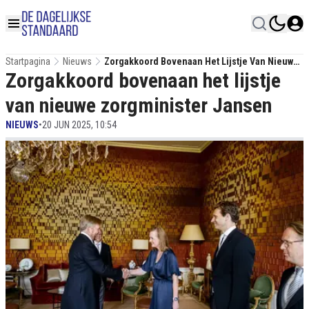
Startpagina
Nieuws
Zorgakkoord Bovenaan Het Lijstje Van Nieuwe
Zorgakkoord bovenaan het lijstje
Zorgminister Jansen
van nieuwe zorgminister Jansen
NIEUWS
•
20 JUN 2025, 10:54