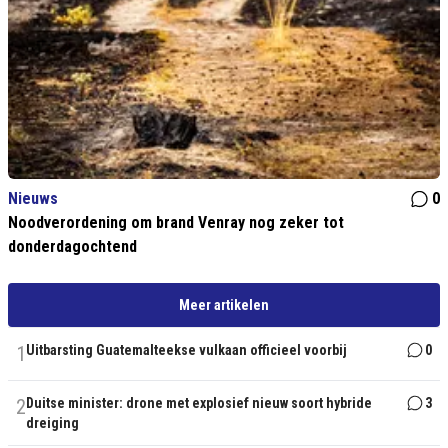
Nieuws
0
Noodverordening om brand Venray nog zeker tot
donderdagochtend
Meer artikelen
1
Uitbarsting Guatemalteekse vulkaan officieel voorbij
0
2
Duitse minister: drone met explosief nieuw soort hybride
3
dreiging