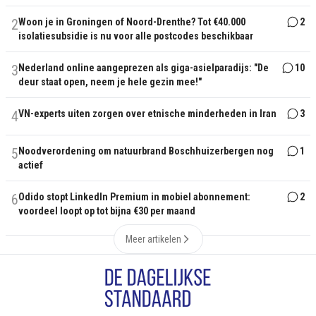
2
Woon je in Groningen of Noord-Drenthe? Tot €40.000
2
isolatiesubsidie is nu voor alle postcodes beschikbaar
3
Nederland online aangeprezen als giga-asielparadijs: "De
10
deur staat open, neem je hele gezin mee!"
4
VN-experts uiten zorgen over etnische minderheden in Iran
3
5
Noodverordening om natuurbrand Boschhuizerbergen nog
1
actief
6
Odido stopt LinkedIn Premium in mobiel abonnement:
2
voordeel loopt op tot bijna €30 per maand
Meer artikelen