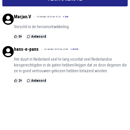
Marjan.V
05 oktober 2025 om 10:23
+
330
Verschil in de hersenontwikkeling.
0
+
Antwoord
hans-e-pans
04 oktober 2025 om 22:48
+
41216
Het duurt in Nederland veel te lang voordat veel Nederlandse
kiesgerechtigden in de gaten hebben/krijgen dat ze door degenen die
ze in goed vertrouwen gekozen hebben belazerd worden.
2
+
Antwoord