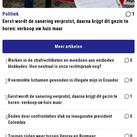
Politiek
1
Eerst wordt de sanering verprutst, daarna krijgt dit gezin te
horen: verkoop uw huis maar
Meer artikelen
1
Werken in de strafrechtketen en meedoen aan verboden
0
blokkades: Hoe neutraal is onze rechtspraak nog?
2
8 verminkte lichamen gevonden in illegale mijn in Ecuador
0
3
Eerst wordt de sanering verprutst, daarna krijgt dit gezin te
1
horen: verkoop uw huis maar
4
Doden door confrontaties vlak na inauguratie president
0
Colombia
Treinen rijden weer tussen Venray en Boxmeer
0