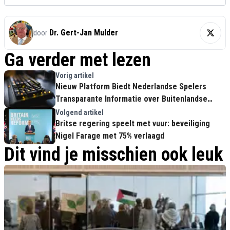
Dr. Gert-Jan Mulder
door
Ga verder met lezen
Vorig artikel
Nieuw Platform Biedt Nederlandse Spelers
Transparante Informatie over Buitenlandse
Gaming-Alternatieven
Volgend artikel
Britse regering speelt met vuur: beveiliging
Nigel Farage met 75% verlaagd
Dit vind je misschien ook leuk