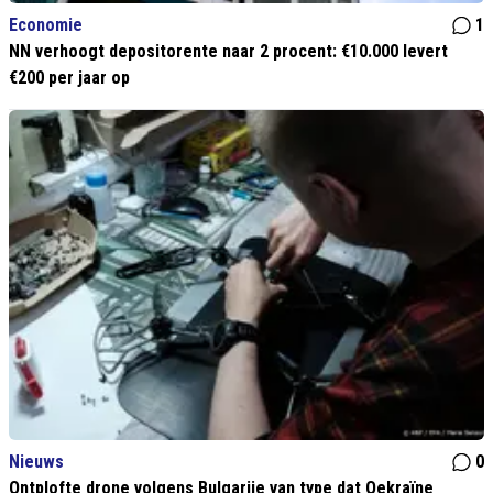
Economie
1
NN verhoogt depositorente naar 2 procent: €10.000 levert
€200 per jaar op
Nieuws
0
Ontplofte drone volgens Bulgarije van type dat Oekraïne