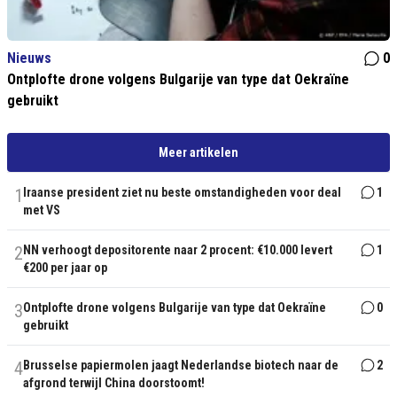
Nieuws
0
Ontplofte drone volgens Bulgarije van type dat Oekraïne
gebruikt
Meer artikelen
1
Iraanse president ziet nu beste omstandigheden voor deal
1
met VS
2
NN verhoogt depositorente naar 2 procent: €10.000 levert
1
€200 per jaar op
3
Ontplofte drone volgens Bulgarije van type dat Oekraïne
0
gebruikt
4
Brusselse papiermolen jaagt Nederlandse biotech naar de
2
afgrond terwijl China doorstoomt!