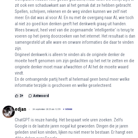
zit ook een schaduwkant aan al het gemak dat ze hebben gebracht.
Spellen, schrijven, rekenen en de weg vinden kunnen we zelf niet
meer. En dat was al voor AI. En nu met de overgang naar AI, wie toch
al niet zo goed kon denken geeft het denkwerk graag uit handen.
Wees bewust, heel veel van die zogenaamde 'intelligentie' is terug te
voeren op het ijverig doorzoeken van het internet. Het resultaat is dan
samengesteld uit alle ware en onware informaties die daar te vinden
zijn.
Origineel denkwerk is alleen te vinden als de originele denker de
moeite heeft genomen om zijn gedachten op het net te zetten en die
originele denker moet maar afwachten of AI het de moeite waard
vindt.
En de ontvangende partij heeft al helemaal geen benul meer welke
informatie terzijde is geschoven en welke geselecteerd.
3
+
Antwoord
edjan
24 september 2025 om 12:59
+
105060
ChatGPT is reuze handig. Het bespaart vele uren zoeken. Zelfs
Google is de laatste jaren nogal kut geworden. Dingen die je jaren
geleden snel kon vinden, lijken nu niet meer te bestaan. Er hangt een