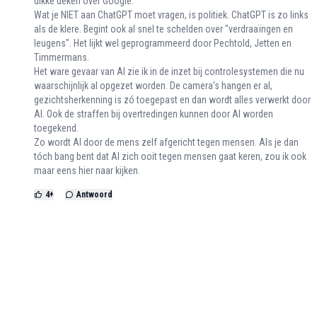
dikke deken over Google.
Wat je NIET aan ChatGPT moet vragen, is politiek. ChatGPT is zo links
als de klere. Begint ook al snel te schelden over "verdraaïngen en
leugens". Het lijkt wel geprogrammeerd door Pechtold, Jetten en
Timmermans.
Het ware gevaar van AI zie ik in de inzet bij controlesystemen die nu
waarschijnlijk al opgezet worden. De camera's hangen er al,
gezichtsherkenning is zó toegepast en dan wordt alles verwerkt door
AI. Ook de straffen bij overtredingen kunnen door AI worden
toegekend.
Zo wordt AI door de mens zelf afgericht tegen mensen. Als je dan
tóch bang bent dat AI zich ooit tegen mensen gaat keren, zou ik ook
maar eens hier naar kijken.
4
+
Antwoord