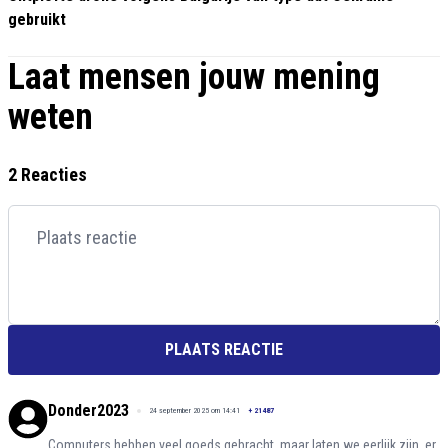
gebruikt
Laat mensen jouw mening
weten
2 Reacties
PLAATS REACTIE
Donder2023
24 september 2025 om 14:41
+
21487
Computers hebben veel goeds gebracht, maar laten we eerlijk zijn, er