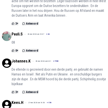
actie om het westen te bezetten .Leger bazissen werden in heel West
Europa opgezet om de Duitse bezetters te onderdrukken . En de
Russen later in het nou drijven .Hou de Russen op Afstand en maakt
de Duitsers Arm en laat Amerika binnen .
3
+
Antwoord
Pauli.S
28 mei 2024 om 10:07
+
26
08
0
+
Antwoord
Johannes.K
28 mei 2024 om 8:01
+
7789
De ellende is gecreëerd door een derde partij .en gebruikt de namen
Hamas en Israël . Net als Putin en Ukraine . en onschuldige burgers
zijn de dupe . En de MSM hoord bij die derde partij .Schijnheilig zooitje
bijelkaar
3
+
Antwoord
Kees.H
27 mei 2024 om 16:56
+
178