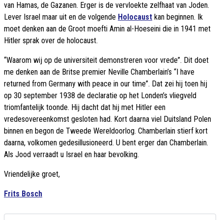
van Hamas, de Gazanen. Erger is de vervloekte zelfhaat van Joden.
Lever Israel maar uit en de volgende
Holocaust
kan beginnen. Ik
moet denken aan de Groot moefti Amin al-Hoeseini die in 1941 met
Hitler sprak over de holocaust.
“Waarom wij op de universiteit demonstreren voor vrede”. Dit doet
me denken aan de Britse premier Neville Chamberlain’s “I have
returned from Germany with peace in our time”. Dat zei hij toen hij
op 30 september 1938 de declaratie op het Londen’s vliegveld
triomfantelijk toonde. Hij dacht dat hij met Hitler een
vredesovereenkomst gesloten had. Kort daarna viel Duitsland Polen
binnen en begon de Tweede Wereldoorlog. Chamberlain stierf kort
daarna, volkomen gedesillusioneerd. U bent erger dan Chamberlain.
Als Jood verraadt u Israel en haar bevolking.
Vriendelijke groet,
Frits Bosch