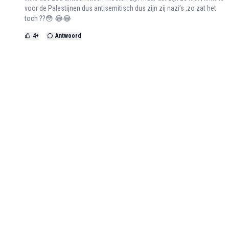
voor de Palestijnen dus antisemitisch dus zijn zij nazi’s ,zo zat het
toch ??😳 😂😂
4
+
Antwoord