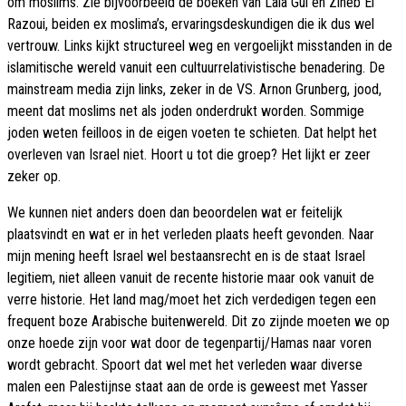
om moslims. Zie bijvoorbeeld de boeken van Lala Gül en Zineb El
Razoui, beiden ex moslima’s, ervaringsdeskundigen die ik dus wel
vertrouw. Links kijkt structureel weg en vergoelijkt misstanden in de
islamitische wereld vanuit een cultuurrelativistische benadering. De
mainstream media zijn links, zeker in de VS. Arnon Grunberg, jood,
meent dat moslims net als joden onderdrukt worden. Sommige
joden weten feilloos in de eigen voeten te schieten. Dat helpt het
overleven van Israel niet. Hoort u tot die groep? Het lijkt er zeer
zeker op.
We kunnen niet anders doen dan beoordelen wat er feitelijk
plaatsvindt en wat er in het verleden plaats heeft gevonden. Naar
mijn mening heeft Israel wel bestaansrecht en is de staat Israel
legitiem, niet alleen vanuit de recente historie maar ook vanuit de
verre historie. Het land mag/moet het zich verdedigen tegen een
frequent boze Arabische buitenwereld. Dit zo zijnde moeten we op
onze hoede zijn voor wat door de tegenpartij/Hamas naar voren
wordt gebracht. Spoort dat wel met het verleden waar diverse
malen een Palestijnse staat aan de orde is geweest met Yasser