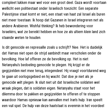
compleet lukken maar wel voor een groot deel. Gaza wordt voortaan
wellicht een politiestaat onder Israelisch toezicht. Een separate
Palestijnse staat komt er niet, een staat van haat zal Israel als buren
niet meer toestaan. Ik hoop dat Gazanen in Israel integreren net als
andere Arabieren. Wishful thinking? Ik heb bewondering voor
Israeliërs, wat ze bereikt hebben en hoe ze als ultiem klein land zich
staande weten te houden.
Is dit genocide en represaille zoals u schrijft? Nee. Het is duidelijk
dat Hamas niet open de strijd aanbindt maar verscholen onder de
bevolking. Hoe laf offeren ze de bevolking op. Het is niet
Netanyahu’s bedoeling genocide te plegen. Hij krijgt er de
gegijzelden niet mee terug, integendeel. Hij vraagt voortdurend weg
te gaan uit oorlogsgebied en hij wacht. Dat doe je niet als je
genocide wilt plegen. Ik sluit niet uit dat Israelische soldaten wel
wraak plegen, dat is soldaten eigen. Netanyahu staat voor het
dilemma door te pakken en gegijzelden te offeren of te stoppen
waardoor Hamas opnieuw kan aanvallen met Iran’s hulp. Iran speelt
een vuil spel. De hulp van deze haatstaat is evenmin in het voordeel