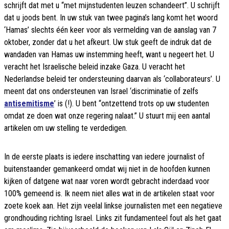
schrijft dat met u “met mijnstudenten leuzen schandeert”. U schrijft
dat u joods bent. In uw stuk van twee pagina’s lang komt het woord
‘Hamas’ slechts één keer voor als vermelding van de aanslag van 7
oktober, zonder dat u het afkeurt. Uw stuk geeft de indruk dat de
wandaden van Hamas uw instemming heeft, want u negeert het. U
veracht het Israelische beleid inzake Gaza. U veracht het
Nederlandse beleid ter ondersteuning daarvan als ‘collaborateurs’. U
meent dat ons ondersteunen van Israel ‘discriminatie of zelfs
antisemitisme
’ is (!). U bent “ontzettend trots op uw studenten
omdat ze doen wat onze regering nalaat.” U stuurt mij een aantal
artikelen om uw stelling te verdedigen.
In de eerste plaats is iedere inschatting van iedere journalist of
buitenstaander gemankeerd omdat wij niet in de hoofden kunnen
kijken of datgene wat naar voren wordt gebracht inderdaad voor
100% gemeend is. Ik neem niet alles wat in de artikelen staat voor
zoete koek aan. Het zijn veelal linkse journalisten met een negatieve
grondhouding richting Israel. Links zit fundamenteel fout als het gaat