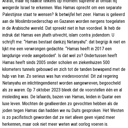
Arafat, maar hij haakte telkens op moment suprême af omdat hij
weigerde Israel te erkennen. Was Hamas oprecht om een separate
Palestijnse staat te wensen? Ik betwijfel het zeer. Hamas is gelieerd
aan de Moslimbroederschap en Gazanen worden nergens toegelaten
in de Arabische wereld. Dat spreekt niet in hun voordeel. Ik heb de
indruk dat Hamas een jihath uitvecht, islam contra jodendom. U
schrijft me: “Hamas bestaat dankzij Netanyahu”: dat begrijp ik niet en
lijkt me een verwrongen gedachte. “Hamas heeft in 2017 een
langdurige vrede aangeboden”. Is dat wel zo? Ondertussen heeft
Hamas heeft sinds 2005 onder scholen en ziekenhuizen 500
kilometers tunnels gebouwd en zich tot de tanden bewapend met de
hulp van Iran. Zo serieus was hun vredesvoorstel. Dit zal regering
Netanyahu en inlichtingendienst worden aangewreven, begoocheld
als ze waren. Op 7 oktober 2023 bleek dat de voorstellen één en al
misleiding was. De lafaards, bazen van Hamas, leiden in Quatar een
luxe leven. Mochten de geallieerden zo gevochten hebben als de
joden tegen Hamas dan hadden we nu Duits gesproken. Het Westen
is zo pacifistisch geworden dat ze niet alleen geen vijand meer
herkennen, maar ook niet meer weten wat oorlog voeren is.