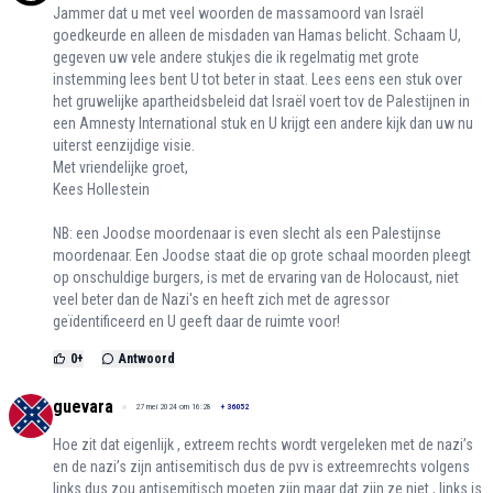
Jammer dat u met veel woorden de massamoord van Israël
goedkeurde en alleen de misdaden van Hamas belicht. Schaam U,
gegeven uw vele andere stukjes die ik regelmatig met grote
instemming lees bent U tot beter in staat. Lees eens een stuk over
het gruwelijke apartheidsbeleid dat Israël voert tov de Palestijnen in
een Amnesty International stuk en U krijgt een andere kijk dan uw nu
uiterst eenzijdige visie.
Met vriendelijke groet,
Kees Hollestein
NB: een Joodse moordenaar is even slecht als een Palestijnse
moordenaar. Een Joodse staat die op grote schaal moorden pleegt
op onschuldige burgers, is met de ervaring van de Holocaust, niet
veel beter dan de Nazi's en heeft zich met de agressor
geïdentificeerd en U geeft daar de ruimte voor!
0
+
Antwoord
guevara
27 mei 2024 om 16:28
+
36052
Hoe zit dat eigenlijk , extreem rechts wordt vergeleken met de nazi’s
en de nazi’s zijn antisemitisch dus de pvv is extreemrechts volgens
links dus zou antisemitisch moeten zijn maar dat zijn ze niet , links is