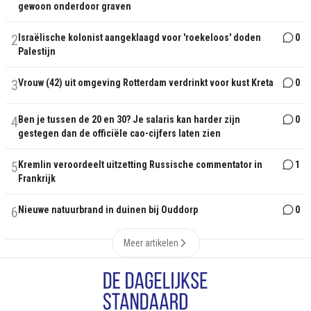
gewoon onderdoor graven
2
Israëlische kolonist aangeklaagd voor 'roekeloos' doden
0
Palestijn
3
Vrouw (42) uit omgeving Rotterdam verdrinkt voor kust Kreta
0
4
Ben je tussen de 20 en 30? Je salaris kan harder zijn
0
gestegen dan de officiële cao-cijfers laten zien
5
Kremlin veroordeelt uitzetting Russische commentator in
1
Frankrijk
6
Nieuwe natuurbrand in duinen bij Ouddorp
0
Meer artikelen