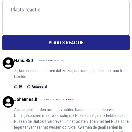
PLAATS REACTIE
Hans.B50
28 mei 2024 om 17:42
+
5
Zij kon er niets aan doen dat ze zag dat kansen parels een man toe
takelde.
0
+
Antwoord
Johannes.K
28 mei 2024 om 10:32
+
7789
Als de geallieerden nooit gevochten hadden dan hadden we niet
Duits gesproken maar waarschijnlijk Russisch eigenlijk hebben de
Russen de Duitsers verdreven uit het oosten .Toen het het Russische
leger ter ver naar het westen op rukte .Kwamen de geallieerden in