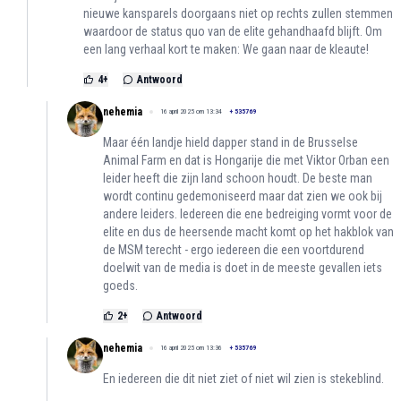
nieuwe kansparels doorgaans niet op rechts zullen stemmen
waardoor de status quo van de elite gehandhaafd blijft. Om
een lang verhaal kort te maken: We gaan naar de kleaute!
4
+
Antwoord
nehemia
16 april 2025 om 13:34
+
535769
Maar één landje hield dapper stand in de Brusselse
Animal Farm en dat is Hongarije die met Viktor Orban een
leider heeft die zijn land schoon houdt. De beste man
wordt continu gedemoniseerd maar dat zien we ook bij
andere leiders. Iedereen die ene bedreiging vormt voor de
elite en dus de heersende macht komt op het hakblok van
de MSM terecht - ergo iedereen die een voortdurend
doelwit van de media is doet in de meeste gevallen iets
goeds.
2
+
Antwoord
nehemia
16 april 2025 om 13:36
+
535769
En iedereen die dit niet ziet of niet wil zien is stekeblind.