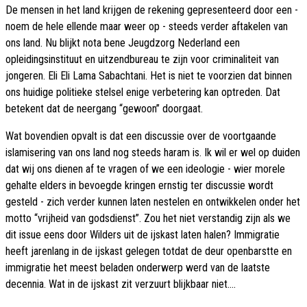
De mensen in het land krijgen de rekening gepresenteerd door een -
noem de hele ellende maar weer op - steeds verder aftakelen van
ons land. Nu blijkt nota bene Jeugdzorg Nederland een
opleidingsinstituut en uitzendbureau te zijn voor criminaliteit van
jongeren. Eli Eli Lama Sabachtani. Het is niet te voorzien dat binnen
ons huidige politieke stelsel enige verbetering kan optreden. Dat
betekent dat de neergang “gewoon” doorgaat.
Wat bovendien opvalt is dat een discussie over de voortgaande
islamisering van ons land nog steeds haram is. Ik wil er wel op duiden
dat wij ons dienen af te vragen of we een ideologie - wier morele
gehalte elders in bevoegde kringen ernstig ter discussie wordt
gesteld - zich verder kunnen laten nestelen en ontwikkelen onder het
motto “vrijheid van godsdienst”. Zou het niet verstandig zijn als we
dit issue eens door Wilders uit de ijskast laten halen? Immigratie
heeft jarenlang in de ijskast gelegen totdat de deur openbarstte en
immigratie het meest beladen onderwerp werd van de laatste
decennia. Wat in de ijskast zit verzuurt blijkbaar niet….