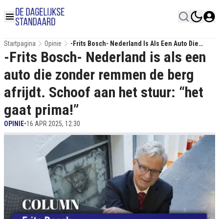
Startpagina
Opinie
-Frits Bosch- Nederland Is Als Een Auto Die
-Frits Bosch- Nederland is als een
Zonder Remmen De Berg Afrijdt. Schoof Aan Het
Stuur: “het Gaat Prima!”
auto die zonder remmen de berg
afrijdt. Schoof aan het stuur: “het
gaat prima!”
OPINIE
•
16 APR 2025, 12:30