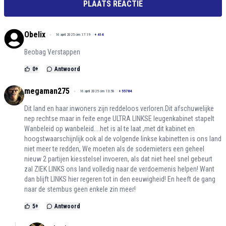
PLAATS REACTIE
Obelix
16 april 2025 om 17:19
+
414
Beobag Verstappen
0
+
Antwoord
megaman275
16 april 2025 om 13:58
+
55784
Dit land en haar inwoners zijn reddeloos verloren.Dit afschuwelijke
nep rechtse maar in feite enge ULTRA LINKSE leugenkabinet stapelt
Wanbeleid op wanbeleid....het is al te laat ,met dit kabinet en
hoogstwaarschijnlijk ook al de volgende linkse kabinetten is ons land
niet meer te redden, We moeten als de sodemieters een geheel
nieuw 2 partijen kiesstelsel invoeren, als dat niet heel snel gebeurt
zal ZIEK LINKS ons land volledig naar de verdoemenis helpen! Want
dan blijft LINKS hier regeren tot in den eeuwigheid! En heeft de gang
naar de stembus geen enkele zin meer!
5
+
Antwoord