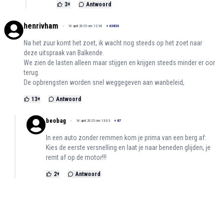
3
+
Antwoord
henrivham
16 april 2025 om 12:34
+
63830
Na het zuur komt het zoet, ik wacht nog steeds op het zoet naar
deze uitspraak van Balkende.
We zien de lasten alleen maar stijgen en krijgen steeds minder er oor
terug.
De opbrengsten worden snel weggegeven aan wanbeleid,
13
+
Antwoord
beobag
16 april 2025 om 13:03
+
87
In een auto zonder remmen kom je prima van een berg af:
Kies de eerste versnelling en laat je naar beneden glijden, je
remt af op de motor!!!
2
+
Antwoord