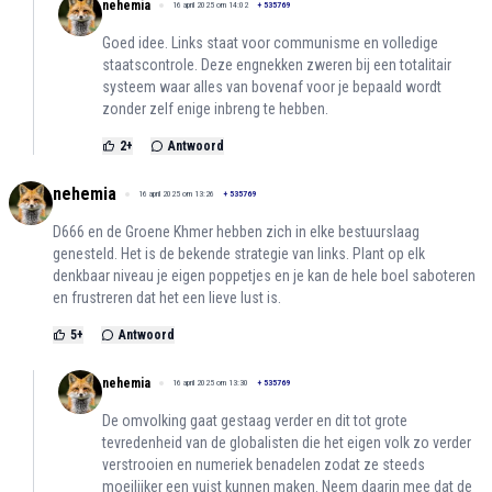
nehemia
16 april 2025 om 14:02
+
535769
Goed idee. Links staat voor communisme en volledige
staatscontrole. Deze engnekken zweren bij een totalitair
systeem waar alles van bovenaf voor je bepaald wordt
zonder zelf enige inbreng te hebben.
2
+
Antwoord
nehemia
16 april 2025 om 13:26
+
535769
D666 en de Groene Khmer hebben zich in elke bestuurslaag
genesteld. Het is de bekende strategie van links. Plant op elk
denkbaar niveau je eigen poppetjes en je kan de hele boel saboteren
en frustreren dat het een lieve lust is.
5
+
Antwoord
nehemia
16 april 2025 om 13:30
+
535769
De omvolking gaat gestaag verder en dit tot grote
tevredenheid van de globalisten die het eigen volk zo verder
verstrooien en numeriek benadelen zodat ze steeds
moeilijker een vuist kunnen maken. Neem daarin mee dat de