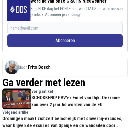
Word lid van onze GRATIS Nieuwsbrief
Krijg ELKE dag het ECHTE nieuws GRATIS en voor niets in
je inbox. Abonneer je vandaag!
Abonneren
Frits Bosch
door
Ga verder met lezen
Vorig artikel
SCHOKKEND! PVV'er Emiel van Dijk: Oekraïne
kan over 2 jaar lid worden van de EU
Volgend artikel
Groningen maakt zichzelf belachelijk met slavernij-excuses,
waar blijven de excuses van Spanje en de wandaden door