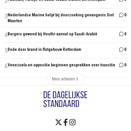
2
3
Nederlandse Marine helpt bij doorzoeking gevangenis Sint
0
Maarten
4
Burgers gewond bij Houthi-aanval op Saudi-Arabië
0
5
Dode door brand in flatgebouw Rotterdam
0
6
Venezuela en oppositie beginnen gesprekken over transitie
0
Meer artikelen