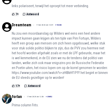
links polariseert, terwijl het oproept tot meer verbinding.
7
+
Antwoord
Dreamteam
17 mei 2024 om 13:49
+
93246
Nu zou een moordaanslag op Wilders wel eens een heel andere
impact kunnen gaan krijgen als ten tijde van Pim Fortuyn, Wilders
heeft een groep aan mensen om zich heen opgebouwd, welke stuk
voor stuk solide politici blijken te zijn, dus de PVV zou hiermee niet
het hoofd worden afgehakt zoals er met de LPF gebeurde, maar het
is wel kenmerkend, in de EU zien we nu de tendens dat politici van
landen, welke zich ook maar enigszins pro de Russische Federatie
en Poetin uiten, het risico lopen om op de korrel genomen te worden:
https://www.youtube.com/watch?v=zHlBkHf1PfY
het begint er binnen
de EU steeds gezelliger op te worden!
17
+
Antwoord
forlan
17 mei 2024 om 12:38
+
35852
Prima column Frits.