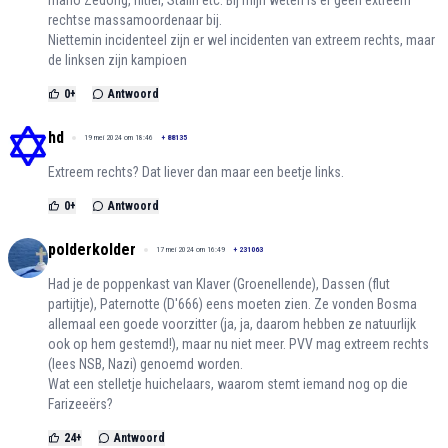
maho Zedong, hitler, Stalin etc. Bij mijn weten is er geen extreem
rechtse massamoordenaar bij.
Niettemin incidenteel zijn er wel incidenten van extreem rechts, maar
de linksen zijn kampioen
0
+
Antwoord
hd
19 mei 2024 om 18:46
+
88135
Extreem rechts? Dat liever dan maar een beetje links.
0
+
Antwoord
polderkolder
17 mei 2024 om 16:49
+
231063
Had je de poppenkast van Klaver (Groenellende), Dassen (flut
partijtje), Paternotte (D'666) eens moeten zien. Ze vonden Bosma
allemaal een goede voorzitter (ja, ja, daarom hebben ze natuurlijk
ook op hem gestemd!), maar nu niet meer. PVV mag extreem rechts
(lees NSB, Nazi) genoemd worden.
Wat een stelletje huichelaars, waarom stemt iemand nog op die
Farizeeërs?
24
+
Antwoord