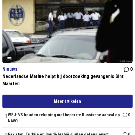
Nieuws
0
Nederlandse Marine helpt bij doorzoeking gevangenis Sint
Maarten
Meer artikelen
1
WSJ: VS houden rekening met beperkte Russische aanval op
0
NAVO
Pakistan, Turkije en Saudi-Arabië sluiten defensiepact
0