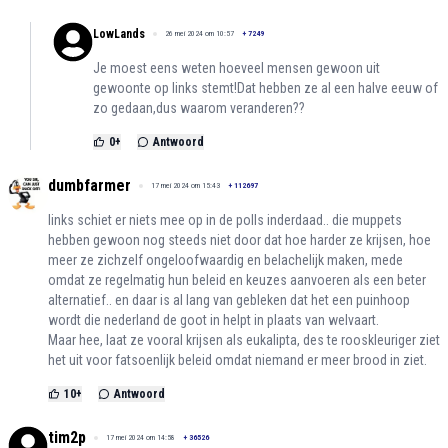
LowLands
26 mei 2024 om 10:57
+
7249
Je moest eens weten hoeveel mensen gewoon uit
gewoonte op links stemt!Dat hebben ze al een halve eeuw of
zo gedaan,dus waarom veranderen??
0
+
Antwoord
dumbfarmer
17 mei 2024 om 15:43
+
112697
links schiet er niets mee op in de polls inderdaad.. die muppets
hebben gewoon nog steeds niet door dat hoe harder ze krijsen, hoe
meer ze zichzelf ongeloofwaardig en belachelijk maken, mede
omdat ze regelmatig hun beleid en keuzes aanvoeren als een beter
alternatief.. en daar is al lang van gebleken dat het een puinhoop
wordt die nederland de goot in helpt in plaats van welvaart.
Maar hee, laat ze vooral krijsen als eukalipta, des te rooskleuriger ziet
het uit voor fatsoenlijk beleid omdat niemand er meer brood in ziet.
10
+
Antwoord
tim2p
17 mei 2024 om 14:58
+
36526