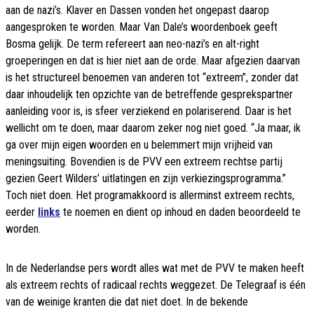
aan de nazi’s. Klaver en Dassen vonden het ongepast daarop
aangesproken te worden. Maar Van Dale’s woordenboek geeft
Bosma gelijk. De term refereert aan neo-nazi’s en alt-right
groeperingen en dat is hier niet aan de orde. Maar afgezien daarvan
is het structureel benoemen van anderen tot “extreem”, zonder dat
daar inhoudelijk ten opzichte van de betreffende gesprekspartner
aanleiding voor is, is sfeer verziekend en polariserend. Daar is het
wellicht om te doen, maar daarom zeker nog niet goed. “Ja maar, ik
ga over mijn eigen woorden en u belemmert mijn vrijheid van
meningsuiting. Bovendien is de PVV een extreem rechtse partij
gezien Geert Wilders’ uitlatingen en zijn verkiezingsprogramma.”
Toch niet doen. Het programakkoord is allerminst extreem rechts,
eerder
links
te noemen en dient op inhoud en daden beoordeeld te
worden.
In de Nederlandse pers wordt alles wat met de PVV te maken heeft
als extreem rechts of radicaal rechts weggezet. De Telegraaf is één
van de weinige kranten die dat niet doet. In de bekende