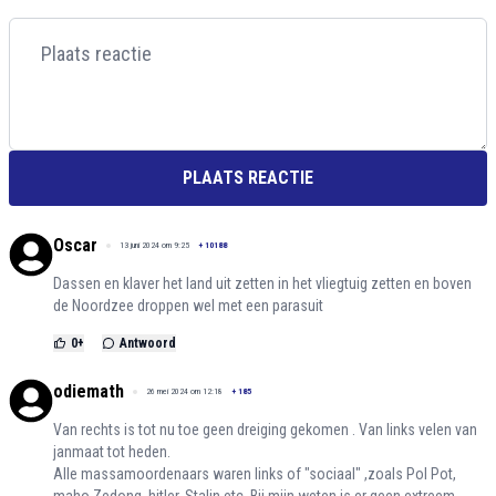
PLAATS REACTIE
Oscar
13 juni 2024 om 9:25
+
10188
Dassen en klaver het land uit zetten in het vliegtuig zetten en boven
de Noordzee droppen wel met een parasuit
0
+
Antwoord
odiemath
26 mei 2024 om 12:18
+
185
Van rechts is tot nu toe geen dreiging gekomen . Van links velen van
janmaat tot heden.
Alle massamoordenaars waren links of "sociaal" ,zoals Pol Pot,