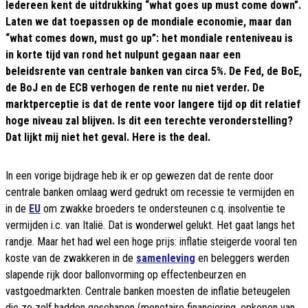
Iedereen kent de uitdrukking “what goes up must come down”.
Laten we dat toepassen op de mondiale economie, maar dan
“what comes down, must go up”: het mondiale renteniveau is
in korte tijd van rond het nulpunt gegaan naar een
beleidsrente van centrale banken van circa 5%. De Fed, de BoE,
de BoJ en de ECB verhogen de rente nu niet verder. De
marktperceptie is dat de rente voor langere tijd op dit relatief
hoge niveau zal blijven. Is dit een terechte veronderstelling?
Dat lijkt mij niet het geval. Here is the deal.
In een vorige bijdrage heb ik er op gewezen dat de rente door
centrale banken omlaag werd gedrukt om recessie te vermijden en
in de
EU
om zwakke broeders te ondersteunen c.q. insolventie te
vermijden i.c. van Italië. Dat is wonderwel gelukt. Het gaat langs het
randje. Maar het had wel een hoge prijs: inflatie steigerde vooral ten
koste van de zwakkeren in de
samenleving
en beleggers werden
slapende rijk door ballonvorming op effectenbeurzen en
vastgoedmarkten. Centrale banken moesten de inflatie beteugelen
die ze zelf hadden geschapen (monetaire financiering, opkopen van