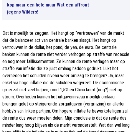
kop maar een hele muur Wat een affront
jegens Wilders!
Dat is moeilijk te zeggen. Het hangt op “vertrouwen” van de markt
dat de balanceer act van centrale banken slaagt. Het hangt op
vertrouwen in de dollar, het pond, de yen, de euro. De centrale
banken kunnen de rente niet verder verhogen op straffe van recessie
en nog meer faillissementen. Ze kunnen de rente verlagen maar op
straffe van inflatie die ze juist omlaag hadden gedrukt. Lukt het
overheden het schulden niveau weer omlaag te brengen? Ja, maar
enkel via hoge inflatie die de schulden wegvreet. De economische
groei zal niet veel helpen, rond 1,5% en China komt (nog?) niet op
stoom. Overheden kunnen het uitgavenniveau moeilijk omlaag
brengen gelet op steigerende zorguitgaven (vergrijzing) en allerlei
hobby’s van linkse partijen. Om hogere inflatie te bewerkstelligen zal
de rente dus weer moeten dalen. Mijn conclusie is dat de rente dus
minder lang hoog blijven als de markt veronderstelt. Wat dan wel lang