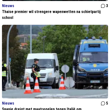
Nieuws
3
Thaise premier wil strengere wapenwetten na schietpartij
school
Nieuws
5
Spanje dreigt met maatregelen tegen Italië om