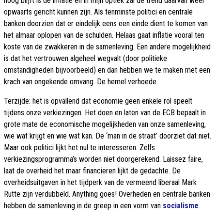
hoog blijft is de inflatie en in mijn optiek zal de trend daarvan weer
opwaarts gericht kunnen zijn. Als tenminste politici en centrale
banken doorzien dat er eindelijk eens een einde dient te komen van
het almaar oplopen van de schulden. Helaas gaat inflatie vooral ten
koste van de zwakkeren in de samenleving. Een andere mogelijkheid
is dat het vertrouwen algeheel wegvalt (door politieke
omstandigheden bijvoorbeeld) en dan hebben we te maken met een
krach van ongekende omvang. De hemel verhoede.
Terzijde: het is opvallend dat economie geen enkele rol speelt
tijdens onze verkiezingen. Het doen en laten van de ECB bepaalt in
grote mate de economische mogelijkheden van onze samenleving,
wie wat krijgt en wie wat kan. De ‘man in de straat’ doorziet dat niet.
Maar ook politici lijkt het nul te interesseren. Zelfs
verkiezingsprogramma’s worden niet doorgerekend. Laissez faire,
laat de overheid het maar financieren lijkt de gedachte. De
overheidsuitgaven in het tijdperk van de vermeend liberaal Mark
Rutte zijn verdubbeld. Anything goes! Overheden en centrale banken
hebben de samenleving in de greep in een vorm van
socialisme
.