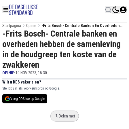
Startpagina
Opinie
-Frits Bosch- Centrale Banken En Overheden
-Frits Bosch- Centrale banken en
Hebben De Samenleving In De Houdgreep Ten
Koste Van De Zwakkeren
overheden hebben de samenleving
in de houdgreep ten koste van de
zwakkeren
OPINIE
•
10 NOV 2023, 15:30
Wilt u DDS vaker zien?
Stel DDS in als voorkeursbron op Google.
Voeg DDS toe op Google
Delen met