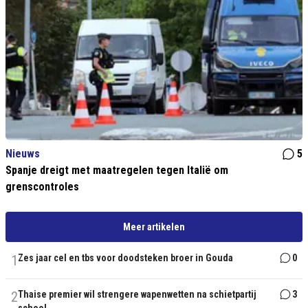
Nieuws
5
Spanje dreigt met maatregelen tegen Italië om
grenscontroles
Meer artikelen
1
Zes jaar cel en tbs voor doodsteken broer in Gouda
0
2
Thaise premier wil strengere wapenwetten na schietpartij
3