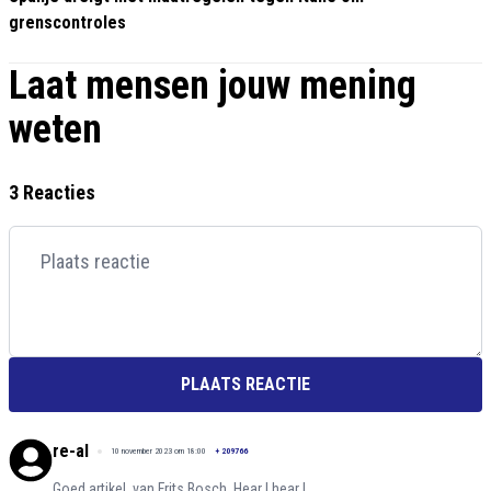
grenscontroles
Laat mensen jouw mening
weten
3 Reacties
PLAATS REACTIE
re-al
10 november 2023 om 18:00
+
209766
Goed artikel, van Frits Bosch. Hear ! hear !