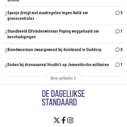
school
3
Spanje dreigt met maatregelen tegen Italië om
5
grenscontroles
4
Standbeeld Elfstedenwinnaar Paping weggehaald om
1
beschadigingen
5
Brandweerman zwaargewond bij duinbrand in Ouddorp
0
6
Doden bij droneaanval Houthi's op Jemenitische militairen
1
Meer artikelen