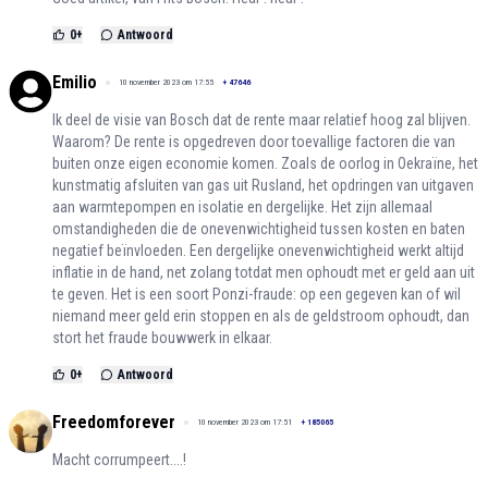
0
+
Antwoord
Emilio
10 november 2023 om 17:55
+
47646
Ik deel de visie van Bosch dat de rente maar relatief hoog zal blijven.
Waarom? De rente is opgedreven door toevallige factoren die van
buiten onze eigen economie komen. Zoals de oorlog in Oekraïne, het
kunstmatig afsluiten van gas uit Rusland, het opdringen van uitgaven
aan warmtepompen en isolatie en dergelijke. Het zijn allemaal
omstandigheden die de onevenwichtigheid tussen kosten en baten
negatief beïnvloeden. Een dergelijke onevenwichtigheid werkt altijd
inflatie in de hand, net zolang totdat men ophoudt met er geld aan uit
te geven. Het is een soort Ponzi-fraude: op een gegeven kan of wil
niemand meer geld erin stoppen en als de geldstroom ophoudt, dan
stort het fraude bouwwerk in elkaar.
0
+
Antwoord
Freedomforever
10 november 2023 om 17:51
+
185065
Macht corrumpeert....!