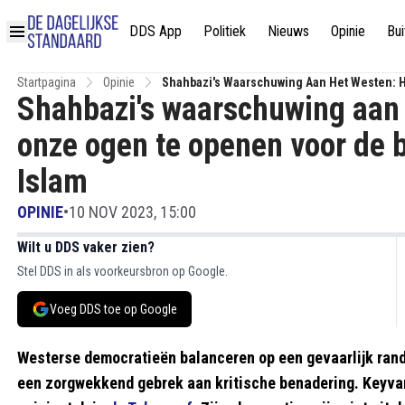
DDS App
Politiek
Nieuws
Opinie
Bui
Startpagina
Opinie
Shahbazi's Waarschuwing Aan Het Westen: H
Shahbazi's waarschuwing aan h
Radicale Islam
onze ogen te openen voor de b
Islam
OPINIE
•
10 NOV 2023, 15:00
Wilt u DDS vaker zien?
Stel DDS in als voorkeursbron op Google.
Voeg DDS toe op Google
Westerse democratieën balanceren op een gevaarlijk rand
een zorgwekkend gebrek aan kritische benadering. Keyvan 