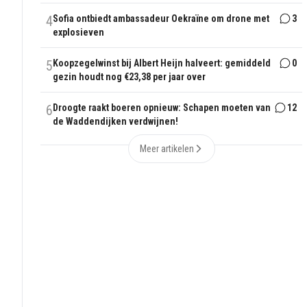
4
Sofia ontbiedt ambassadeur Oekraïne om drone met
3
explosieven
5
Koopzegelwinst bij Albert Heijn halveert: gemiddeld
0
gezin houdt nog €23,38 per jaar over
6
Droogte raakt boeren opnieuw: Schapen moeten van
12
de Waddendijken verdwijnen!
Meer artikelen