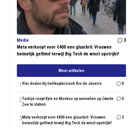
Media
3
Meta verkoopt voor €400 een gluurbril: Vrouwen
heimelijk gefilmd terwijl Big Tech de winst opstrijkt!
Meer artikelen
1
Vier doden bij helikoptercrash Rio de Janeiro
0
2
Turkije roept Kyiv en Moskou op aanvallen op Zwarte
0
Zee te staken
3
Meta verkoopt voor €400 een gluurbril: Vrouwen
3
heimelijk gefilmd terwijl Big Tech de winst opstrijkt!