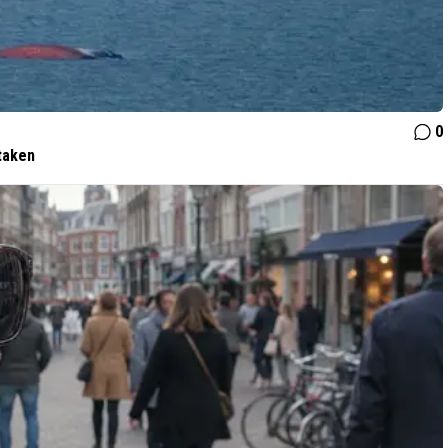
0
taken