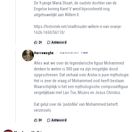
De 9-jarige Maria Stuart, de oudste dochter van de
Engelse koning Karel V werd bijvoorbeeld nog
uitgehuwelijkt aan Willem II.
https://historiek.net/stadhouder-willem-ii-van-oranje-
1626-1650/56110/
2
+
Antwoord
Herreweghe
24 juli 2023 om 23:51
+
7029
Alles wat we over de legendarische figuur Mohammed
denken te weten is 300 jaar na zijn mogelijke dood
opgeschreven. Dat verhaal over Aisha is pure mythologie.
Het is zeer de vraag of Mohammed ooit heeft bestaan.
Waarschijnlijk is het een mythologische composietfiguur
vergelijkbaar met Lao Tse, Mozes en Jezus Christus.
Dat gelul over de ‘pedofilie’ van Mohammed betreft
verzinsels.
0
+
Antwoord