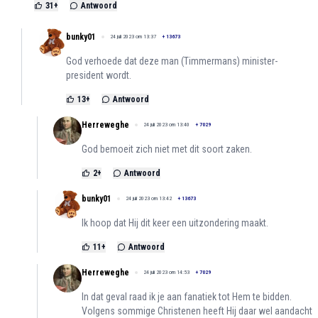
31
+
Antwoord
bunky01
24 juli 2023 om 13:37
+
13673
God verhoede dat deze man (Timmermans) minister-
president wordt.
13
+
Antwoord
Herreweghe
24 juli 2023 om 13:40
+
7029
God bemoeit zich niet met dit soort zaken.
2
+
Antwoord
bunky01
24 juli 2023 om 13:42
+
13673
Ik hoop dat Hij dit keer een uitzondering maakt.
11
+
Antwoord
Herreweghe
24 juli 2023 om 14:53
+
7029
In dat geval raad ik je aan fanatiek tot Hem te bidden.
Volgens sommige Christenen heeft Hij daar wel aandacht