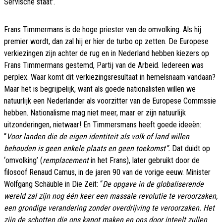
Servische staat'.
Frans Timmermans is de hoge priester van de omvolking. Als hij
premier wordt, dan zal hij er hier de turbo op zetten. De Europese
verkiezingen zijn achter de rug en in Nederland hebben kiezers op
Frans Timmermans gestemd, Partij van de Arbeid. Iedereen was
perplex. Waar komt dit verkiezingsresultaat in hemelsnaam vandaan?
Maar het is begrijpelijk, want als goede nationalisten willen we
natuurlijk een Nederlander als voorzitter van de Europese Commssie
hebben. Nationalisme mag niet meer, maar er zijn natuurlijk
uitzonderingen, nietwaar! En Timmersmans heeft goede ideeën:
“
V
oor landen die de eigen identiteit als volk of land willen
behouden is geen enkele plaats en geen toekomst”.
Dat duidt op
‘omvolking’ (
remplacement
in het Frans), later gebruikt door de
filosoof Renaud Camus, in de jaren 90 van de vorige eeuw. Minister
Wolfgang Schäuble in Die Zeit: “
De opgave in de globaliserende
wereld zal zijn nog één keer een massale revolutie te veroorzaken,
een grondige verandering zonder overdrijving te veroorzaken. Het
zijn de schotten die ons kapot maken en ons door inteelt zullen