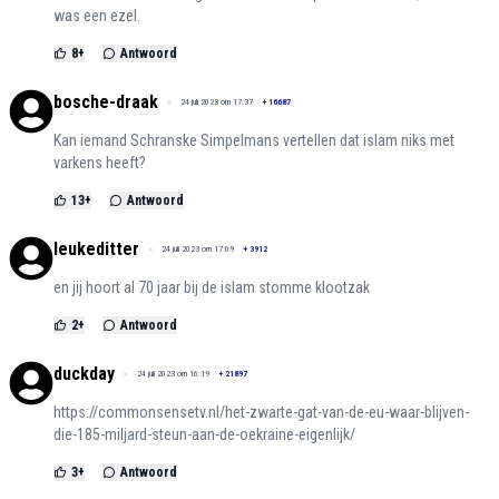
was een ezel.
8
+
Antwoord
bosche-draak
24 juli 2023 om 17:37
+
16687
Kan iemand Schranske Simpelmans vertellen dat islam niks met
varkens heeft?
13
+
Antwoord
leukeditter
24 juli 2023 om 17:09
+
3912
en jij hoort al 70 jaar bij de islam stomme klootzak
2
+
Antwoord
duckday
24 juli 2023 om 16:19
+
21897
https://commonsensetv.nl/het-zwarte-gat-van-de-eu-waar-blijven-
die-185-miljard-steun-aan-de-oekraine-eigenlijk/
3
+
Antwoord