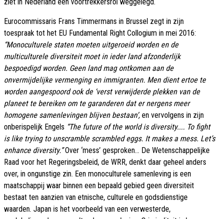
ziet in Nederland een voortrekkersrol weggelegd.
Eurocommissaris Frans Timmermans in Brussel
zegt in zijn
toespraak tot het EU Fundamental Right Collogium in mei 2016:
“Monoculturele staten moeten uitgeroeid worden en de
multiculturele diversiteit moet in ieder land afzonderlijk
bespoedigd worden. Geen land mag ontkomen aan de
onvermijdelijke vermenging en immigranten. Men dient ertoe te
worden aangespoord ook de ‘verst verwijderde plekken van de
planeet te bereiken om te garanderen dat er nergens meer
homogene samenlevingen blijven bestaan’,
en vervolgens in zijn
onberispelijk Engels
“The future of the world is diversity.... To fight
is like trying to unscramble scrambled eggs. It makes a mess. Let’s
enhance diversity.”
Over ‘mess’ gesproken... De Wetenschappelijke
Raad voor het Regeringsbeleid, de WRR, denkt daar geheel anders
over, in ongunstige zin. Een monoculturele samenleving is een
maatschappij waar binnen een bepaald gebied geen diversiteit
bestaat ten aanzien van etnische, culturele en godsdienstige
waarden. Japan is het voorbeeld van een verwesterde,