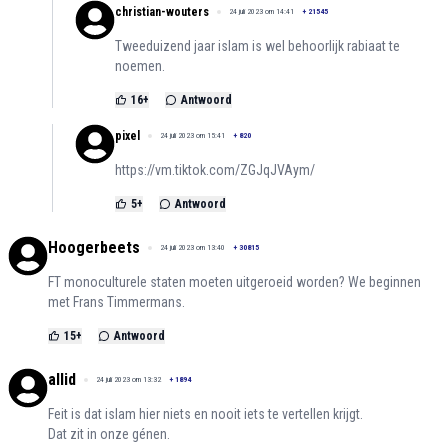
christian-wouters
24 juli 2023 om 14:41
+
21545
Tweeduizend jaar islam is wel behoorlijk rabiaat te
noemen.
16
+
Antwoord
pixel
24 juli 2023 om 15:41
+
820
https://vm.tiktok.com/ZGJqJVAym/
5
+
Antwoord
Hoogerbeets
24 juli 2023 om 13:40
+
30815
FT monoculturele staten moeten uitgeroeid worden? We beginnen
met Frans Timmermans.
15
+
Antwoord
allid
24 juli 2023 om 13:32
+
1894
Feit is dat islam hier niets en nooit iets te vertellen krijgt.
Dat zit in onze génen.