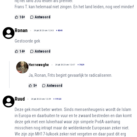
hij het land zou leiden als premier.
Frans T. kan helemaal niet zingen. En het land leiden, nog veel minder!
16
+
Antwoord
Ronan
24 juli 2023 om 12:43
+
8341
Gestoorde gek
14
+
Antwoord
Herreweghe
24 juli 2023 om 12:47
+
7029
Ja, Ronan, Frits begint gevaarlijk te radicaliseren.
5
+
Antwoord
Ruud
24 juli 2023 om 12:39
+
19123
Deze gek moet beter weten. Sinds mensenheugenis wordt de Islam
in Europa en daarbuiten te vuur en te zwaard bestreden en dan komt
deze gek met een lulverhaal waar zijn simpele PvdA-aanhang
misschien nog intrapt maar de weldenkende Europeaan zeker niet.
We zijn zijn MH17-lulkoek zeker niet vergeten en daar past dit erg