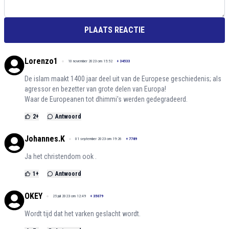
PLAATS REACTIE
Lorenzo1
10 november 2023 om 15:52
+
34533
De islam maakt 1400 jaar deel uit van de Europese geschiedenis; als
agressor en bezetter van grote delen van Europa!
Waar de Europeanen tot dhimmi's werden gedegradeerd.
2
+
Antwoord
Johannes.K
01 september 2023 om 19:26
+
7789
Ja het christendom ook .
1
+
Antwoord
OKEY
25 juli 2023 om 12:49
+
35079
Wordt tijd dat het varken geslacht wordt.