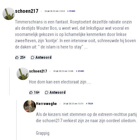
schoen217
24 juli 2023 om 13:43
+
31641
Timmerschrans is een fantast. Roeptoetert dezelfde rabiate onzin
als destijds Wouter Bos, u weet wel, dat linksfiguur wat vooral en
voornamelijk gekozen is op lichamelijke kenmerken door linkse
zweefteven, zijn 'kontje'. In een interview ooit, schreeuwde hij boven
de daken uit: " de islam is here to stay" ....
25
+
Antwoord
schoen217
24 juli 2023 om 13:48
+
31641
Hoe dom kan een electoraat zijn.....
16
+
Antwoord
Herreweghe
24 juli 2023 om 13:51
+
7029
Als de kiezers niet stemmen op de extreem-rechtse partij
die schoen217 verkiest zijn ze naar zijn oordeel oliedom.
Grappig.