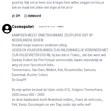
goed bij. Kijk om je heen zou ik tegen hem willen zeggen en hou je
bek en maak het zeker niet erger al het al is!
27
+
Antwoord
Cosmopoliet
24 juli 2023 om 12:35
+
55312
KAMPIOEN MEEST ONBETROUWBARE ZELFPIJPER OOIT OP
NEDERLANDSE BODEM
Hoewel enige nuances verdienen uitleg;
LIEGEN EN VOLKSVERLAKKEN ZIJN ONLOSMAKELIJK VERBONDEN MET
ZIJN VOLGEVRETEN EGO NB, hij kan dat in 7 talen,,, dat dan weer wel
Dankzij Volkert die Pim Fortuyn vermoordde, kwam uiteindelijk de
weg vrij voor fascistisch links;
Timmermans, Van Dam, Melkert, Kok, Rosenmöller, Samson,
Duiventak, Ascher, Cohen,
De Graaf!!!
Bij mijn weten bestaat de Islam sinds 610,, Volgens Timmerfranz;
2000 minus 600 = 2000
en deze kwakzalver komt Nederland redden,,, Franz de verlosser,,,
Pek, Veren, Dorsvlegels en een Trap onder zijn vette reet!