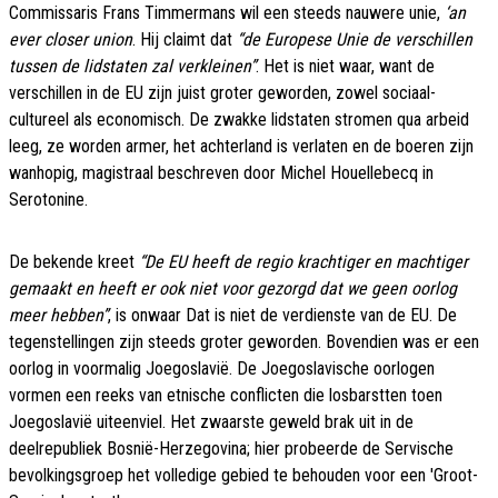
Commissaris Frans Timmermans wil een steeds nauwere unie,
‘an
ever closer union
. Hij claimt dat
“de Europese Unie de verschillen
tussen de lidstaten zal verkleinen”
. Het is niet waar, want de
verschillen in de EU zijn juist groter geworden, zowel sociaal-
cultureel als economisch. De zwakke lidstaten stromen qua arbeid
leeg, ze worden armer, het achterland is verlaten en de boeren zijn
wanhopig, magistraal beschreven door Michel Houellebecq in
Serotonine.
De bekende kreet
“De EU heeft de regio krachtiger en machtiger
gemaakt en heeft er ook niet voor gezorgd dat we geen oorlog
meer hebben”
, is onwaar Dat is niet de verdienste van de EU. De
tegenstellingen zijn steeds groter geworden. Bovendien was er een
oorlog in voormalig Joegoslavië. De Joegoslavische oorlogen
vormen een reeks van etnische conflicten die losbarstten toen
Joegoslavië uiteenviel. Het zwaarste geweld brak uit in de
deelrepubliek Bosnië-Herzegovina; hier probeerde de Servische
bevolkingsgroep het volledige gebied te behouden voor een 'Groot-