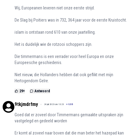
Wij, Europeanen leveren niet onze eerste strijd.
De Slag bij Poitiers was in 732, 364 jaar voor de eerste Kruistocht.
islam is ontstaan rond 610 van onze jaartelling.
Het is duidelijk wie de rotzooi schoppers zijn.
Die timmermans is een verrader voor heel Europa en onze
Europeesche geschiedenis.
Niet nieuw, die Hollanders hebben dat ook geflikt met mijn
Hertogendom Gelre.
29
+
Antwoord
9tkjmdrfmy
24 juli 2023 om 13:23
+
1215
Goed dat er zoveel door Timmermans gemaakte uitspraken zijn
vastgelegd en gedeeld worden
Er komt al zoveel naar boven dat die man beter het hazepad kan