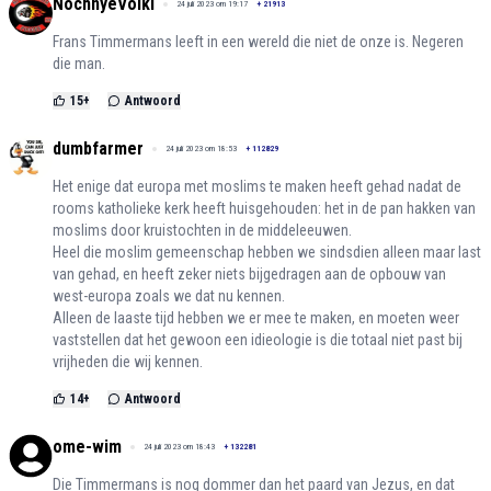
NochnyeVolki
24 juli 2023 om 19:17
+
21913
Frans Timmermans leeft in een wereld die niet de onze is. Negeren
die man.
15
+
Antwoord
dumbfarmer
24 juli 2023 om 18:53
+
112829
Het enige dat europa met moslims te maken heeft gehad nadat de
rooms katholieke kerk heeft huisgehouden: het in de pan hakken van
moslims door kruistochten in de middeleeuwen.
Heel die moslim gemeenschap hebben we sindsdien alleen maar last
van gehad, en heeft zeker niets bijgedragen aan de opbouw van
west-europa zoals we dat nu kennen.
Alleen de laaste tijd hebben we er mee te maken, en moeten weer
vaststellen dat het gewoon een idieologie is die totaal niet past bij
vrijheden die wij kennen.
14
+
Antwoord
ome-wim
24 juli 2023 om 18:43
+
132281
Die Timmermans is nog dommer dan het paard van Jezus, en dat