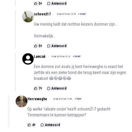
5
+
Antwoord
schoen217
24 juli 2023 om 13:53
+
31641
Uw mening luidt dat rechtse kiezers dommer zijn...
Vermakelijk...
5
+
Antwoord
Lamzak
24 juli 2023 om 16:10
+
59187
Een domme zot zoals jij bent herreweghe is exact het
zelfde als een zieke hond die terug keert naar zijn eigen
braaksel 😂🤪😂🤪😂
7
+
Antwoord
Herreweghe
24 juli 2023 om 13:48
+
7029
Op welke 'rabiate onzin' heeft schoen217 gedacht
Timmermans te kunnen betrappen?
4
+
Antwoord