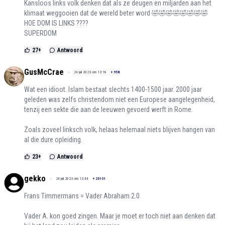
Kansloos links volk denken dat als ze deugen en miljarden aan het
klimaat weggooien dat de wereld beter word 🤣🤣🤣🤣🤣🤣🤣🤣
HOE DOM IS LINKS ????
SUPERDOM
27
+
Antwoord
GusMcCrae
24 juli 2023 om 13:18
+
958
Wat een idioot. Islam bestaat slechts 1400-1500 jaar. 2000 jaar
geleden was zelfs christendom niet een Europese aangelegenheid,
tenzij een sekte die aan de leeuwen gevoerd werft in Rome.
Zoals zoveel linksch volk, helaas helemaal niets blijven hangen van
al die dure opleiding.
23
+
Antwoord
gekko
24 juli 2023 om 12:44
+
20131
Frans Timmermans = Vader Abraham 2.0
Vader A. kon goed zingen. Maar je moet er toch niet aan denken dat