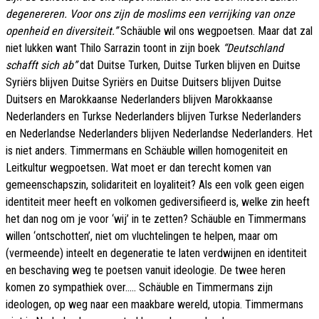
degenereren. Voor ons zijn de moslims een verrijking van onze
openheid en diversiteit.”
Schäuble wil ons wegpoetsen. Maar dat zal
niet lukken want Thilo Sarrazin toont in zijn boek
“Deutschland
schafft sich ab”
dat Duitse Turken, Duitse Turken blijven en Duitse
Syriërs blijven Duitse Syriërs en Duitse Duitsers blijven Duitse
Duitsers en Marokkaanse Nederlanders blijven Marokkaanse
Nederlanders en Turkse Nederlanders blijven Turkse Nederlanders
en Nederlandse Nederlanders blijven Nederlandse Nederlanders. Het
is niet anders. Timmermans en Schäuble willen homogeniteit en
Leitkultur wegpoetsen
.
Wat moet er dan terecht komen van
gemeenschapszin, solidariteit en loyaliteit? Als een volk geen eigen
identiteit meer heeft en volkomen gediversifieerd is, welke zin heeft
het dan nog om je voor ‘wij’ in te zetten? Schäuble en Timmermans
willen ‘ontschotten’, niet om vluchtelingen te helpen, maar om
(vermeende) inteelt en degeneratie te laten verdwijnen en identiteit
en beschaving weg te poetsen vanuit ideologie. De twee heren
komen zo sympathiek over..... Schäuble en Timmermans zijn
ideologen, op weg naar een maakbare wereld, utopia. Timmermans