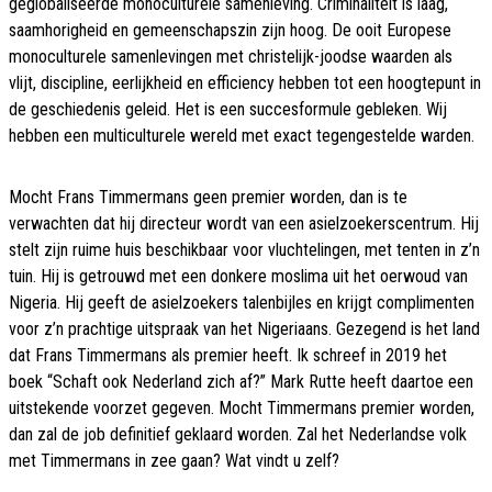
geglobaliseerde monoculturele samenleving. Criminaliteit is laag,
saamhorigheid en gemeenschapszin zijn hoog. De ooit Europese
monoculturele samenlevingen met christelijk-joodse waarden als
vlijt, discipline, eerlijkheid en efficiency hebben tot een hoogtepunt in
de geschiedenis geleid. Het is een succesformule gebleken. Wij
hebben een multiculturele wereld met exact tegengestelde warden.
Mocht Frans Timmermans geen premier worden, dan is te
verwachten dat hij directeur wordt van een asielzoekerscentrum. Hij
stelt zijn ruime huis beschikbaar voor vluchtelingen, met tenten in z’n
tuin. Hij is getrouwd met een donkere moslima uit het oerwoud van
Nigeria. Hij geeft de asielzoekers talenbijles en krijgt complimenten
voor z’n prachtige uitspraak van het Nigeriaans. Gezegend is het land
dat Frans Timmermans als premier heeft. Ik schreef in 2019 het
boek “Schaft ook Nederland zich af?” Mark Rutte heeft daartoe een
uitstekende voorzet gegeven. Mocht Timmermans premier worden,
dan zal de job definitief geklaard worden. Zal het Nederlandse volk
met Timmermans in zee gaan? Wat vindt u zelf?