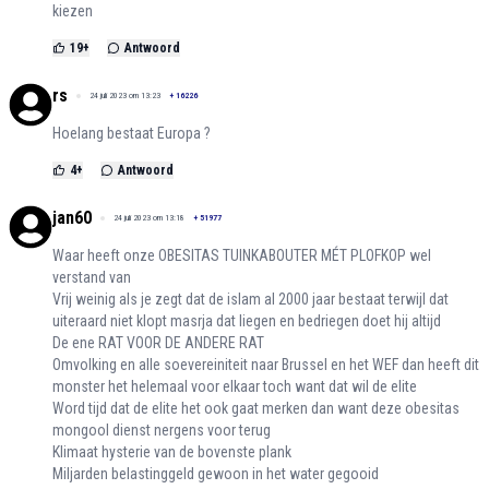
kiezen
19
+
Antwoord
rs
24 juli 2023 om 13:23
+
16226
Hoelang bestaat Europa ?
4
+
Antwoord
jan60
24 juli 2023 om 13:18
+
51977
Waar heeft onze OBESITAS TUINKABOUTER MÉT PLOFKOP wel
verstand van
Vrij weinig als je zegt dat de islam al 2000 jaar bestaat terwijl dat
uiteraard niet klopt masrja dat liegen en bedriegen doet hij altijd
De ene RAT VOOR DE ANDERE RAT
Omvolking en alle soevereiniteit naar Brussel en het WEF dan heeft dit
monster het helemaal voor elkaar toch want dat wil de elite
Word tijd dat de elite het ook gaat merken dan want deze obesitas
mongool dienst nergens voor terug
Klimaat hysterie van de bovenste plank
Miljarden belastinggeld gewoon in het water gegooid