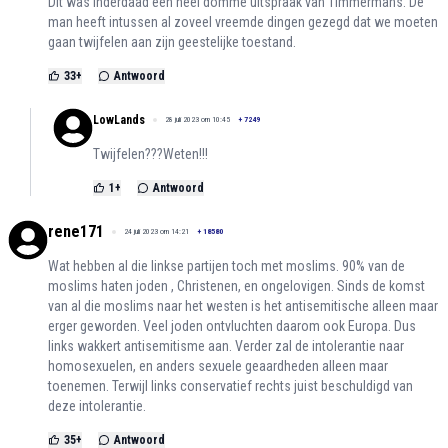
Dit was inderdaad een heel domme uitspraak van Timmermans. De
man heeft intussen al zoveel vreemde dingen gezegd dat we moeten
gaan twijfelen aan zijn geestelijke toestand.
33
+
Antwoord
LowLands
28 juli 2023 om 10:45
+
7249
Twijfelen???Weten!!!
1
+
Antwoord
rene171
24 juli 2023 om 14:21
+
18580
Wat hebben al die linkse partijen toch met moslims. 90% van de
moslims haten joden , Christenen, en ongelovigen. Sinds de komst
van al die moslims naar het westen is het antisemitische alleen maar
erger geworden. Veel joden ontvluchten daarom ook Europa. Dus
links wakkert antisemitisme aan. Verder zal de intolerantie naar
homosexuelen, en anders sexuele geaardheden alleen maar
toenemen. Terwijl links conservatief rechts juist beschuldigd van
deze intolerantie.
35
+
Antwoord