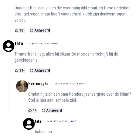
Daar heeft hij niet alleen die overmatig dikke buik en forse onderkon
door gekregen, maar heeft waarschijnlijk ook zijn denkvermogen
vervet.
10
+
Antwoord
tata
24 juli 2023 om 19:57
+
6016
Timmerfrans liegt alles bij elkaar. Desnoods herschrijft hij de
geschiedenis.
14
+
Antwoord
Herreweghe
24 juli 2023 om 20:05
+
7029
Omdat hij zich een paar honderd jaar vergiste over de Islam?
Stel je niet aan, simpele ziel.
1
+
Antwoord
tata
24 juli 2023 om 20:35
+
6016
hahahaha.