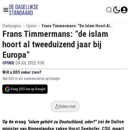
Startpagina
Opinie
Frans Timmermans: “de Islam Hoort Al
Frans Timmermans: “de islam
Tweeduizend Jaar Bij Europa”
hoort al tweeduizend jaar bij
Europa”
OPINIE
•
24 JUL 2023, 9:00
Wilt u DDS vaker zien?
Stel DDS in als voorkeursbron op Google.
Voeg DDS toe op Google
Delen met
Op de vraag
“islam gehört zu Deutschland, oder?”
zei de Duitse
minister van Binnenlandse zaken Horst Seehofer, CSU, maart