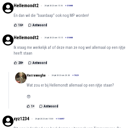
Hellemondt2
24 juli 2023 om 15:16
+
31848
En dan wil die “baardaap” ook nog MP worden!
16
+
Antwoord
Hellemondt2
24 juli 2023 om 15:15
+
31848
Ik vraag me werkelijk af of deze man ze nog wel allemaal op een rijtje
heeft staan
28
+
Antwoord
Herreweghe
24 juli 2023 om 20:30
+
7029
Wat zou er bij Hellemondt allemaal op een rijtje staan?
😎
1
+
Antwoord
xyz1234
24 juli 2023 om 15:00
+
116497