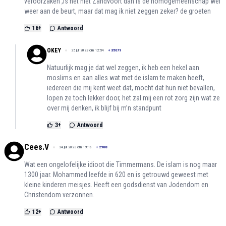
veroorzaken ,is het niet Zandvoort dan is de homogemeenschap wel
weer aan de beurt, maar dat mag ik niet zeggen zeker? de groeten
16
+
Antwoord
OKEY
25 juli 2023 om 12:54
+
35079
Natuurlijk mag je dat wel zeggen, ik heb een hekel aan
moslims en aan alles wat met de islam te maken heeft,
iedereen die mij kent weet dat, mocht dat hun niet bevallen,
lopen ze toch lekker door, het zal mij een rot zorg zijn wat ze
over mij denken, ik blijf bij m’n standpunt
3
+
Antwoord
Cees.V
24 juli 2023 om 19:18
+
2908
Wat een ongelofelijke idioot die Timmermans. De islam is nog maar
1300 jaar. Mohammed leefde in 620 en is getrouwd geweest met
kleine kinderen meisjes. Heeft een godsdienst van Jodendom en
Christendom verzonnen.
12
+
Antwoord