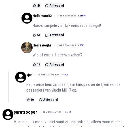
4
+
Antwoord
Hellemondt2
24 juli 2023 om 21:32
+
31848
Hoezo simpele ziel, kijk eens in de spiegel!
5
+
Antwoord
Herreweghe
25 juli 2023 om 00:03
+
7029
Wie of wat is ‘Herrenvolkchen’?
1
+
Antwoord
sjun
15 januari 2024 om 16:45
+
1812
Het leverde hem zijn baantje in Europa over de lijken van de
passagiers van vlucht MH17 op.
0
+
Antwoord
paratrooper
24 juli 2023 om 19:29
+
20113
Moslims ....ik moet ze niet want zij ons ook niet, alleen maar ellende