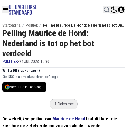
Startpagina
Politiek
Peiling Maurice De Hond: Nederland Is Tot Op
Peiling Maurice de Hond:
Het Bot Verdeeld
Nederland is tot op het bot
verdeeld
POLITIEK
•
24 JUL 2023, 10:30
Wilt u DDS vaker zien?
Stel DDS in als voorkeursbron op Google.
Voeg DDS toe op Google
Delen met
De wekelijkse peiling van
Maurice de Hond
laat dit keer niet
zien hoe de zetelverdeling zou zijn als de Tweede