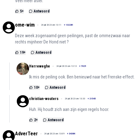
Veel meer asiel.
5
+
Antwoord
ome-wim
24 juli 2023 om 13:11
+
132281
Deze week zogenaamd geen peilingen, past de ommezwaai naar
rechts mijnheer De Hond niet ?
19
+
Antwoord
Herreweghe
24 juli 2023 om 13:13
+
7029
Ik mis de peiling ook. Ben benieuwd naar het Frenske-effect.
10
+
Antwoord
christian-wouters
24 juli 2023 om 13:33
+
21545
Huh. Hij houdt zich aan zijn eigen regels hoor.
2
+
Antwoord
AdverTeer
24 juli 2023 om 13:09
+
34384