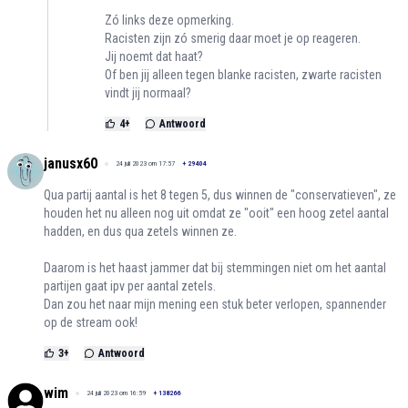
Zó links deze opmerking.
Racisten zijn zó smerig daar moet je op reageren.
Jij noemt dat haat?
Of ben jij alleen tegen blanke racisten, zwarte racisten
vindt jij normaal?
4
+
Antwoord
janusx60
24 juli 2023 om 17:57
+
29404
Qua partij aantal is het 8 tegen 5, dus winnen de "conservatieven", ze
houden het nu alleen nog uit omdat ze "ooit" een hoog zetel aantal
hadden, en dus qua zetels winnen ze.
Daarom is het haast jammer dat bij stemmingen niet om het aantal
partijen gaat ipv per aantal zetels.
Dan zou het naar mijn mening een stuk beter verlopen, spannender
op de stream ook!
3
+
Antwoord
wim
24 juli 2023 om 16:59
+
138266