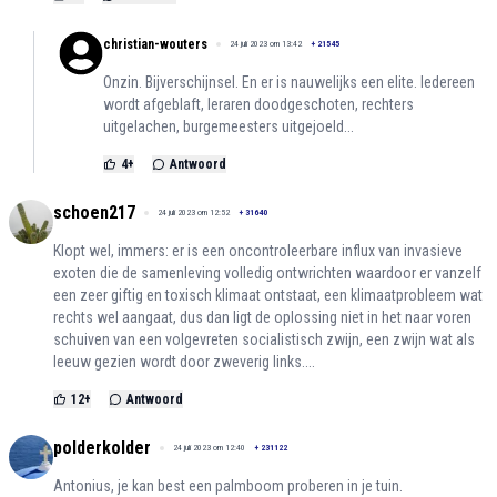
christian-wouters
24 juli 2023 om 13:42
+
21545
Onzin. Bijverschijnsel. En er is nauwelijks een elite. Iedereen
wordt afgeblaft, leraren doodgeschoten, rechters
uitgelachen, burgemeesters uitgejoeld...
4
+
Antwoord
schoen217
24 juli 2023 om 12:52
+
31640
Klopt wel, immers: er is een oncontroleerbare influx van invasieve
exoten die de samenleving volledig ontwrichten waardoor er vanzelf
een zeer giftig en toxisch klimaat ontstaat, een klimaatprobleem wat
rechts wel aangaat, dus dan ligt de oplossing niet in het naar voren
schuiven van een volgevreten socialistisch zwijn, een zwijn wat als
leeuw gezien wordt door zweverig links....
12
+
Antwoord
polderkolder
24 juli 2023 om 12:40
+
231122
Antonius, je kan best een palmboom proberen in je tuin.