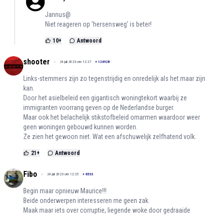
Jannus@
Niet reageren op 'hersensweg' is beter!
10
+
Antwoord
shooter
24 juli 2023 om 12:27
+
124928
Links-stemmers zijn zo tegenstrijdig en onredelijk als het maar zijn
kan.
Door het asielbeleid een gigantisch woningtekort waarbij ze
immigranten voorrang geven op de Nederlandse burger.
Maar ook het belachelijk stikstofbeleid omarmen waardoor weer
geen woningen gebouwd kunnen worden.
Ze zien het gewoon niet. Wat een afschuwelijk zelfhatend volk.
21
+
Antwoord
Fibo
24 juli 2023 om 12:25
+
6533
Begin maar opnieuw Maurice!!!
Beide onderwerpen interesseren me geen zak.
Maak maar iets over corruptie, liegende woke door gedraaide