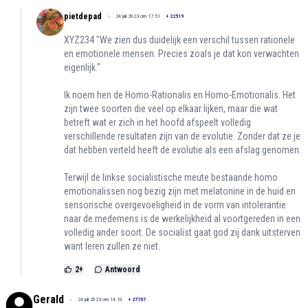
pietdepad
24 juli 2023 om 17:51
+
22519
XYZ234 "We zien dus duidelijk een verschil tussen rationele
en emotionele mensen. Precies zoals je dat kon verwachten
eigenlijk."
Ik noem hen de Homo-Rationalis en Homo-Emotionalis. Het
zijn twee soorten die veel op elkaar lijken, maar die wat
betreft wat er zich in het hoofd afspeelt volledig
verschillende resultaten zijn van de evolutie. Zonder dat ze je
dat hebben verteld heeft de evolutie als een afslag genomen.
Terwijl de linkse socialistische meute bestaande homo
emotionalissen nog bezig zijn met melatonine in de huid en
sensorische overgevoeligheid in de vorm van intolerantie
naar de medemens is de werkelijkheid al voortgereden in een
volledig ander soort. De socialist gaat god zij dank uitsterven
want leren zullen ze niet.
2
+
Antwoord
Gerald
24 juli 2023 om 14:10
+
27707