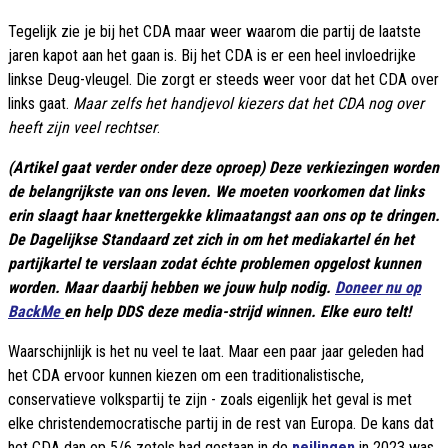
Tegelijk zie je bij het CDA maar weer waarom die partij de laatste
jaren kapot aan het gaan is. Bij het CDA is er een heel invloedrijke
linkse Deug-vleugel. Die zorgt er steeds weer voor dat het CDA over
links gaat.
Maar zelfs het handjevol kiezers dat het CDA nog over
heeft zijn veel rechtser
.
(Artikel gaat verder onder deze oproep) Deze verkiezingen worden
de belangrijkste van ons leven. We moeten voorkomen dat links
erin slaagt haar knettergekke klimaatangst aan ons op te dringen.
De Dagelijkse Standaard zet zich in om het mediakartel én het
partijkartel te verslaan zodat échte problemen opgelost kunnen
worden. Maar daarbij hebben we jouw hulp nodig.
Doneer nu op
BackMe
en help DDS deze media-strijd winnen. Elke euro telt!
Waarschijnlijk is het nu veel te laat. Maar een paar jaar geleden had
het CDA ervoor kunnen kiezen om een traditionalistische,
conservatieve volkspartij te zijn - zoals eigenlijk het geval is met
elke christendemocratische partij in de rest van Europa. De kans dat
het CDA dan op 5/6 zetels had gestaan in de
peilingen
in 2023 was