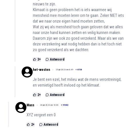
nieuws te zijn.
Klimaat is geen probleem het is iets waarmee wij
mensheid mee moeten leren om te gaan. Zeker NIET iets
dat we naar onze eigen hand moeten zetten,
Wat zij wij als mensheid toch gaan geloven dat we alles
naar onze hand kunnen zetten en veilig kunnen maken.
Daarom zijn we ook zo goed verzekerd. Maar als we van
deze verzekering wat nodig hebben dan is het toch niet
zo goed verzekerd als we dachten.
3
+
Antwoord
het-westen
25 juli 2023 om 8:49
+
6758
Je bent een ezel, het milieu wat de mens verontreinigd,
en vernietigd heeft invloed op het klimaat.
2
+
Antwoord
Mass
24 juli 2023 om 16:06
+
59082
XYZ vergeet een 0
2
+
Antwoord