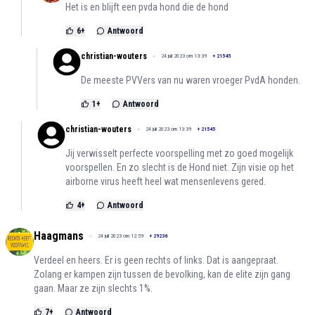
Het is en blijft een pvda hond die de hond
6
+
Antwoord
christian-wouters
24 juli 2023 om 13:39
+
21545
De meeste PVVers van nu waren vroeger PvdA honden.
1
+
Antwoord
christian-wouters
24 juli 2023 om 13:39
+
21545
Jij verwisselt perfecte voorspelling met zo goed mogelijk
voorspellen. En zo slecht is de Hond niet. Zijn visie op het
airborne virus heeft heel wat mensenlevens gered.
4
+
Antwoord
Haagmans
24 juli 2023 om 12:59
+
29236
Verdeel en heers. Er is geen rechts of links. Dat is aangepraat.
Zolang er kampen zijn tussen de bevolking, kan de elite zijn gang
gaan. Maar ze zijn slechts 1%.
7
+
Antwoord