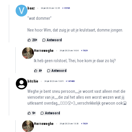
baaz
24 juli 2023 om 12:39
+
15769
"wat dommer"
Nee hoor Wim, dat zuig je uit je krulstaart, domme jongen.
20
+
Antwoord
Herreweghe
24 juli 2023 om 14:04
+
7029
Ik heb geen rolstoel, Thei, hoe kom je daar zo bij?
4
+
Antwoord
bitchie
24 juli 2023 om 13:09
+
147483
Weghe je bent sneu persoon,,,,je woont vast alleen met die
viervoeter van je,,,,die zal het alles een worst wezen wat jij
uitkraamt overdag,,,🤦🏻‍♀️😮‍💨,,verschrikkelijk gewoon ook🤮
9
+
Antwoord
Herreweghe
24 juli 2023 om 13:30
+
7029