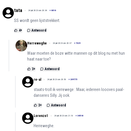
tata
24 juli 2023 om 20:34
+
6016
SS wordt geen lijststrekkert.
4
+
Antwoord
Herreweghe
24 juli 2023 om 20:37
+
7029
Waar moeten de boze witte mannen op dit blog nu met hun
haat naar toe?
3
+
Antwoord
re-al
24 juli 2023 om 20:50
+
209775
staats-troll ik-verrewege : Maar, iedereen loooves paal-
danseres Silly. Jij ook.
3
+
Antwoord
Lorenzo1
24 juli 2023 om 21:10
+
34518
Herreweghe.