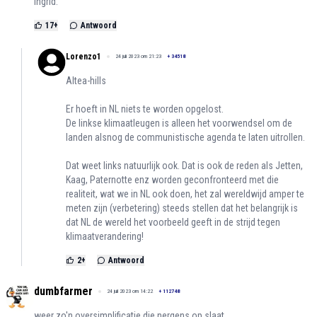
Ingrid.
17
+
Antwoord
Lorenzo1
24 juli 2023 om 21:23
+
34518
Altea-hills
Er hoeft in NL niets te worden opgelost.
De linkse klimaatleugen is alleen het voorwendsel om de
landen alsnog de communistische agenda te laten uitrollen.
Dat weet links natuurlijk ook. Dat is ook de reden als Jetten,
Kaag, Paternotte enz worden geconfronteerd met die
realiteit, wat we in NL ook doen, het zal wereldwijd amper te
meten zijn (verbetering) steeds stellen dat het belangrijk is
dat NL de wereld het voorbeeld geeft in de strijd tegen
klimaatverandering!
2
+
Antwoord
dumbfarmer
24 juli 2023 om 14:22
+
112748
weer zo'n oversimplificatie die nergens op slaat.