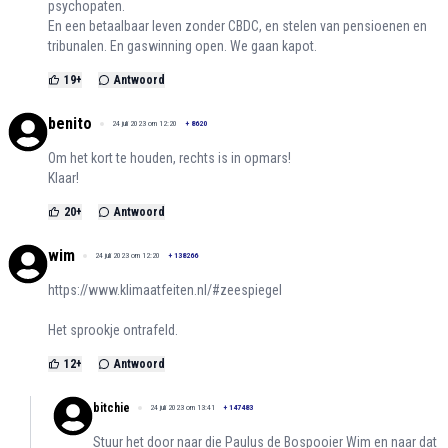
psychopaten.
En een betaalbaar leven zonder CBDC, en stelen van pensioenen en
tribunalen. En gaswinning open. We gaan kapot.
19
+
Antwoord
benito
24 juli 2023 om 12:20
+
8620
Om het kort te houden, rechts is in opmars!
Klaar!
20
+
Antwoord
wim
24 juli 2023 om 12:20
+
138266
https://www.klimaatfeiten.nl/#zeespiegel
Het sprookje ontrafeld.
12
+
Antwoord
bitchie
24 juli 2023 om 13:41
+
147483
Stuur het door naar die Paulus de Bospooier Wim en naar dat