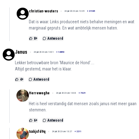
christian-wouters
24 juli 2023 om 13:35
+
21545
Dat is waar. Links produceert niets behalve meningen en wat
marginaal gepruts. En wat ambtelijk mensen haten.
8
+
Antwoord
Janus
24 juli 2023 om 13:01
+
14850
Lekker betrouwbare bron 'Maurice de Hond'....
Altijd gestemd, maar het is klaar.
4
+
Antwoord
Herreweghe
24 juli 2023 om 13:04
+
7029
Het is heel verstandig dat mensen zoals janus niet meer gaan
stemmen.
6
+
Antwoord
txxkjsfd9q
24 juli 2023 om 13:27
+
2211