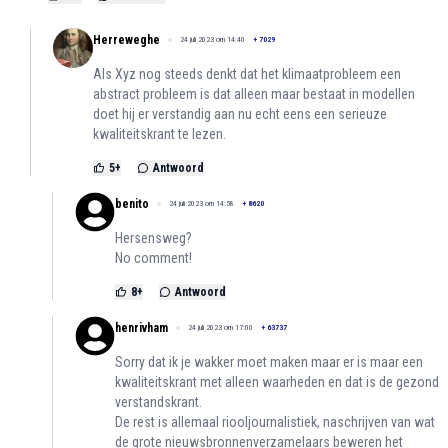
Herreweghe
24 juli 2023 om 14:40
+
7029
Als Xyz nog steeds denkt dat het klimaatprobleem een
abstract probleem is dat alleen maar bestaat in modellen
doet hij er verstandig aan nu echt eens een serieuze
kwaliteitskrant te lezen.
5
+
Antwoord
benito
24 juli 2023 om 14:58
+
8620
Hersensweg?
No comment!
8
+
Antwoord
henrivham
24 juli 2023 om 17:00
+
63737
Sorry dat ik je wakker moet maken maar er is maar een
kwaliteitskrant met alleen waarheden en dat is de gezond
verstandskrant.
De rest is allemaal riooljournalistiek, naschrijven van wat
de grote nieuwsbronnenverzamelaars beweren het