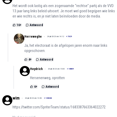
Het wordt ook lastig als een zogenaamde “rechtse” partij als de VVD
13 jaar lang links beleid uitvoert. Je moet wel goed begrijpen wie links
en wie rechts is, en je niet laten beïnvloeden door de media.
16
+
Antwoord
Herreweghe
24 juli 2023 om 14:12
+
7029
Ja, het electoraat is de afgelopen jaren enorm naar links
opgeschoven.
4
+
Antwoord
Heydrich
24 juli 2023 om 15:00
+
18809
Hersenenweg, oprotten
6
+
Antwoord
wim
24 juli 2023 om 13:28
+
138266
https://twitter.com/SpriterTeam/status/1683387663364022272