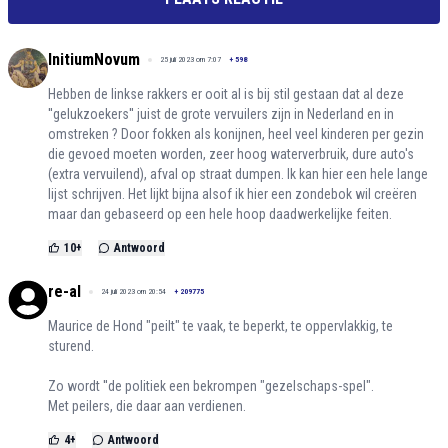
InitiumNovum
25 juli 2023 om 7:07
+
598
Hebben de linkse rakkers er ooit al is bij stil gestaan dat al deze
''gelukzoekers'' juist de grote vervuilers zijn in Nederland en in
omstreken ? Door fokken als konijnen, heel veel kinderen per gezin
die gevoed moeten worden, zeer hoog waterverbruik, dure auto's
(extra vervuilend), afval op straat dumpen. Ik kan hier een hele lange
lijst schrijven. Het lijkt bijna alsof ik hier een zondebok wil creëren
maar dan gebaseerd op een hele hoop daadwerkelijke feiten.
10
+
Antwoord
re-al
24 juli 2023 om 20:54
+
209775
Maurice de Hond "peilt" te vaak, te beperkt, te oppervlakkig, te
sturend.
Zo wordt ''de politiek een bekrompen "gezelschaps-spel".
Met peilers, die daar aan verdienen.
4
+
Antwoord