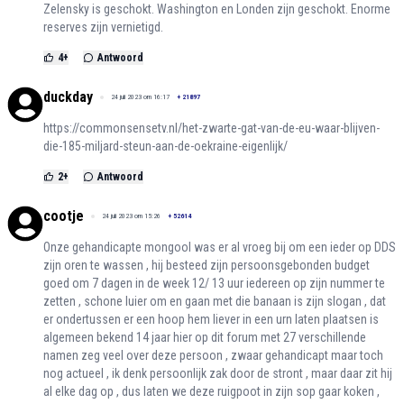
Zelensky is geschokt. Washington en Londen zijn geschokt. Enorme
reserves zijn vernietigd.
4
+
Antwoord
duckday
24 juli 2023 om 16:17
+
21897
https://commonsensetv.nl/het-zwarte-gat-van-de-eu-waar-blijven-
die-185-miljard-steun-aan-de-oekraine-eigenlijk/
2
+
Antwoord
cootje
24 juli 2023 om 15:26
+
52614
Onze gehandicapte mongool was er al vroeg bij om een ieder op DDS
zijn oren te wassen , hij besteed zijn persoonsgebonden budget
goed om 7 dagen in de week 12/ 13 uur iedereen op zijn nummer te
zetten , schone luier om en gaan met die banaan is zijn slogan , dat
er ondertussen er een hoop hem liever in een urn laten plaatsen is
algemeen bekend 14 jaar hier op dit forum met 27 verschillende
namen zeg veel over deze persoon , zwaar gehandicapt maar toch
nog actueel , ik denk persoonlijk zak door de stront , maar daar zit hij
al elke dag op , dus laten we deze ruigpoot in zijn sop gaar koken ,