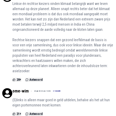
Linkse én rechtse kiezers vinden klimaat belangrijk want we leven
allemaal op deze planeet. Alleen snapt rechts beter dat het klimaat
een mondiaal probleem is dat dus ook mondiaal aangepakt moet
worden. Het kan niet zo zijn dan Nederland een extreem zware prijs
moet betalen terwijl 2,5 miljard mensen in India en China
ongesanctioneerd de aarde volledig naar de kloten laten gaan.
Rechtse kiezers snappen dat een gezond leefklimaat de basis is
voor een vrije samenleving, dus ook voor linkse ideeën. Maar die vrije
samenleving wordt ernstig bedreigd omdat wereldvreemde linkse
populisten van heel Nederland een paradijs voor plunderaars,
verkrachters en haatzaaiers willen maken, die zich
achteroverleunend laten inkwartieren onder de inhoudsloze term:
asielzoeker.
28
+
Antwoord
ome-wim
24 juli 2023 om 13:08
+
132281
(S)links is alleen maar goed in geld uitdelen, behalve als het uit hun
eigen portemonnee moet komen.
21
+
Antwoord