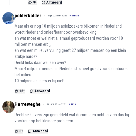
9
+
Antwoord
polderkolder
24 juli 2023 om 12:39
+
231122
Maar als er nog 10 miljoen asielzoekers bijkomen in Nederland,
wordt Nederland onleefbaar door overbevolking,
en wat moet er wel niet allemaal geproduceerd worden voor 10
miljoen mensen erbij,
en wat een milieuvervuiling geeft 27 miljoen mensen op een klein
stukje aarde?
Denkt links daar wel een over?
Maar 4 miljoen mensen in Nederland is heel goed voor de natuur en
het milieu.
10 miljoen asielers er bij niet!
16
+
Antwoord
Herreweghe
24 juli 2023 om 12:31
+
7029
Rechtse kiezers zijn gemiddeld wat dommer en richten zich dus bij
voorkeur op het kleinere probleem.
3
+
Antwoord