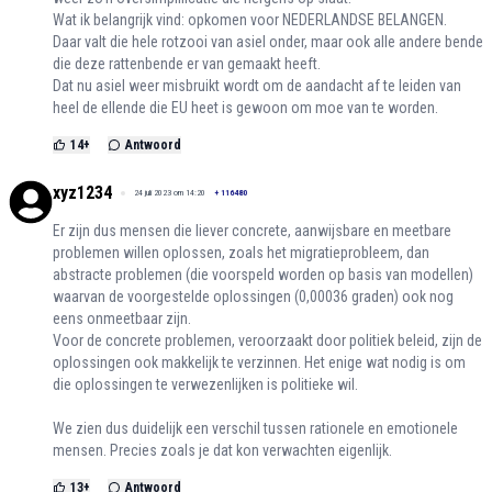
Wat ik belangrijk vind: opkomen voor NEDERLANDSE BELANGEN.
Daar valt die hele rotzooi van asiel onder, maar ook alle andere bende
die deze rattenbende er van gemaakt heeft.
Dat nu asiel weer misbruikt wordt om de aandacht af te leiden van
heel de ellende die EU heet is gewoon om moe van te worden.
14
+
Antwoord
xyz1234
24 juli 2023 om 14:20
+
116480
Er zijn dus mensen die liever concrete, aanwijsbare en meetbare
problemen willen oplossen, zoals het migratieprobleem, dan
abstracte problemen (die voorspeld worden op basis van modellen)
waarvan de voorgestelde oplossingen (0,00036 graden) ook nog
eens onmeetbaar zijn.
Voor de concrete problemen, veroorzaakt door politiek beleid, zijn de
oplossingen ook makkelijk te verzinnen. Het enige wat nodig is om
die oplossingen te verwezenlijken is politieke wil.
We zien dus duidelijk een verschil tussen rationele en emotionele
mensen. Precies zoals je dat kon verwachten eigenlijk.
13
+
Antwoord