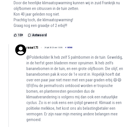
Door die heerlijke klimaatopwarming kunnen wij in zuid Frankrijk nu
olijfbomen en citrussen in de tuin zetten.
Kon 40 jaar geleden nog niet.
Prachtig toch, die klimaatopwarming!
Graag nog een graadje of 2 erbij!!!
10
+
Antwoord
rene171
24 juli 2023 om 13:08
+
18580
@Polderkolder Ik heb zelf 5 palmbomen in de tuin. Geweldig,
in de herfst geen bladeren meer opruimen. Ik heb zelfs
bananebomen in de tuin, en een grote olijfboom. Die olijf, en
bananebomen pak ik voor de 1e vorst in. Hopelijk hoeft dat
over een paar jaar niet meer met een paar graden erbij.😄😄
🤣🤣nu de permafrosts ontdooid worden er tropische
bomen, en plantenresten gevonden dus de
klimaatverandering is volgens mij dan ook een natuurlijke
cyclus. Zo is er ook eens een ijstijd geweest. Klimaat is een
politieke melkkoe, het kost ons als belastingbetaler een
vermogen. Er zijn naar mijn mening andere belangen mee
gemoeid.