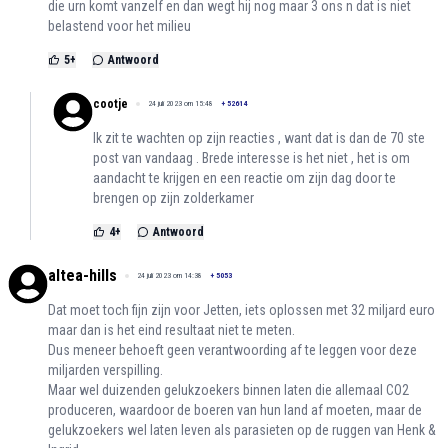
die urn komt vanzelf en dan wegt hij nog maar 3 ons n dat is niet
belastend voor het milieu
5
+
Antwoord
cootje
24 juli 2023 om 15:48
+
52614
Ik zit te wachten op zijn reacties , want dat is dan de 70 ste
post van vandaag . Brede interesse is het niet , het is om
aandacht te krijgen en een reactie om zijn dag door te
brengen op zijn zolderkamer
4
+
Antwoord
altea-hills
24 juli 2023 om 14:38
+
5053
Dat moet toch fijn zijn voor Jetten, iets oplossen met 32 miljard euro
maar dan is het eind resultaat niet te meten.
Dus meneer behoeft geen verantwoording af te leggen voor deze
miljarden verspilling.
Maar wel duizenden gelukzoekers binnen laten die allemaal CO2
produceren, waardoor de boeren van hun land af moeten, maar de
gelukzoekers wel laten leven als parasieten op de ruggen van Henk &