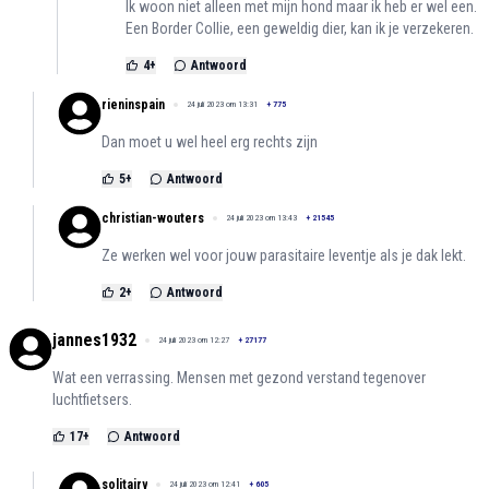
Ik woon niet alleen met mijn hond maar ik heb er wel een.
Een Border Collie, een geweldig dier, kan ik je verzekeren.
4
+
Antwoord
rieninspain
24 juli 2023 om 13:31
+
775
Dan moet u wel heel erg rechts zijn
5
+
Antwoord
christian-wouters
24 juli 2023 om 13:43
+
21545
Ze werken wel voor jouw parasitaire leventje als je dak lekt.
2
+
Antwoord
jannes1932
24 juli 2023 om 12:27
+
27177
Wat een verrassing. Mensen met gezond verstand tegenover
luchtfietsers.
17
+
Antwoord
solitairy
24 juli 2023 om 12:41
+
605