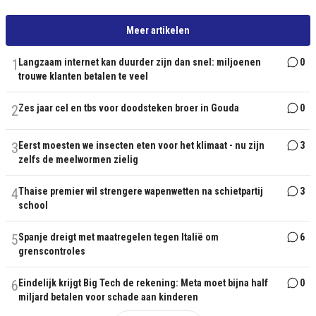
Meer artikelen
1
Langzaam internet kan duurder zijn dan snel: miljoenen
0
trouwe klanten betalen te veel
2
Zes jaar cel en tbs voor doodsteken broer in Gouda
0
3
Eerst moesten we insecten eten voor het klimaat - nu zijn
3
zelfs de meelwormen zielig
4
Thaise premier wil strengere wapenwetten na schietpartij
3
school
5
Spanje dreigt met maatregelen tegen Italië om
6
grenscontroles
6
Eindelijk krijgt Big Tech de rekening: Meta moet bijna half
0
miljard betalen voor schade aan kinderen