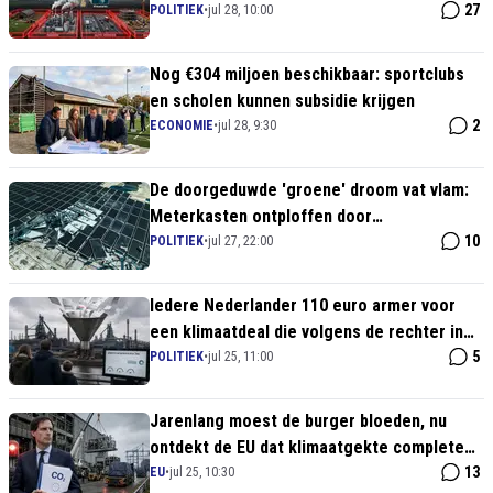
klimaatdwang op aan burgers en MKB
27
POLITIEK
•
jul 28, 10:00
Nog €304 miljoen beschikbaar: sportclubs
en scholen kunnen subsidie krijgen
2
ECONOMIE
•
jul 28, 9:30
De doorgeduwde 'groene' droom vat vlam:
Meterkasten ontploffen door
warmtepompen en laadpalen
10
POLITIEK
•
jul 27, 22:00
Iedere Nederlander 110 euro armer voor
een klimaatdeal die volgens de rechter in
een subsidiefuik kan eindigen
5
POLITIEK
•
jul 25, 11:00
Jarenlang moest de burger bloeden, nu
ontdekt de EU dat klimaatgekte complete
fabrieken verjaagt
13
EU
•
jul 25, 10:30