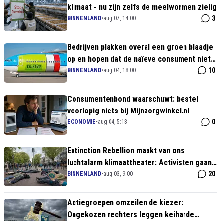
klimaat - nu zijn zelfs de meelwormen zielig
3
BINNENLAND
•
aug 07, 14:00
Bedrijven plakken overal een groen blaadje
op en hopen dat de naïeve consument niet
doorvraagt
10
BINNENLAND
•
aug 04, 18:00
Consumentenbond waarschuwt: bestel
voorlopig niets bij Mijnzorgwinkel.nl
0
ECONOMIE
•
aug 04, 5:13
Extinction Rebellion maakt van ons
luchtalarm klimaattheater: Activisten gaan
in vier steden 'voor dood' liggen!
20
BINNENLAND
•
aug 03, 9:00
Actiegroepen omzeilen de kiezer:
Ongekozen rechters leggen keiharde