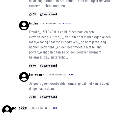
bevrijdingsconcert in Amsterdam. Echt een opkikker voor
extreem-rechtse mensen
3
+
Antwoord
bitchie
05 mei 2023 om 21:35
+
147494
Freudje,,,,ZELENSKI is en blijft een nazi en een
viezerik,,net als Rutte ,,,,,,en putin doet in mijn ogen alleen
maar,waar hij naar toe is gedreven ,,,en hem jaren lang
hebben getreiterd ,,,en een beer moet je niet te lang
porren,,want dan gaan ze op een gegeven moment
helemaal los,,,,en terecht,,,,,
9
+
Antwoord
het-westen
06 mei 2023 om 7:55
+
6758
Je geeft geen voorbeelden omdat je dat niet kan je zuigt
dingen uit je duim.
0
+
Antwoord
pollekke
05 mei 2023 om 14:15
+
5545