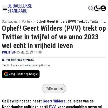
Startpagina
Politiek
Ophef! Geert Wilders (PVV) Trekt Op Twitter In
Ophef! Geert Wilders (PVV) trekt op
Twijfel Of We Anno 2023 Wel Echt In Vrijheid
Leven
Twitter in twijfel of we anno 2023
wel echt in vrijheid leven
POLITIEK
•
05 MEI 2023, 11:00
Wilt u DDS vaker zien?
Stel DDS in als voorkeursbron op Google.
Voeg DDS toe op Google
Delen met
Op Bevrijdingsdag heeft
Geert Wilders
, de leider van de
Nederlandse politieke partij
PVV
, voor opschudding gezorgd