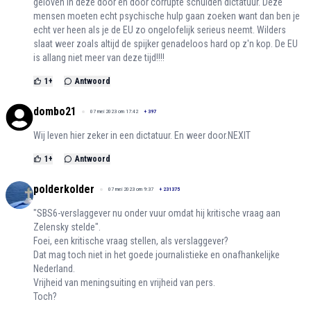
geloven in deze door en door corrupte schulden dictatuur. Deze
mensen moeten echt psychische hulp gaan zoeken want dan ben je
echt ver heen als je de EU zo ongelofelijk serieus neemt. Wilders
slaat weer zoals altijd de spijker genadeloos hard op z'n kop. De EU
is allang niet meer van deze tijd!!!!
1
+
Antwoord
dombo21
07 mei 2023 om 17:42
+
397
Wij leven hier zeker in een dictatuur. En weer door.NEXIT
1
+
Antwoord
polderkolder
07 mei 2023 om 9:37
+
231375
"SBS6-verslaggever nu onder vuur omdat hij kritische vraag aan
Zelensky stelde".
Foei, een kritische vraag stellen, als verslaggever?
Dat mag toch niet in het goede journalistieke en onafhankelijke
Nederland.
Vrijheid van meningsuiting en vrijheid van pers.
Toch?