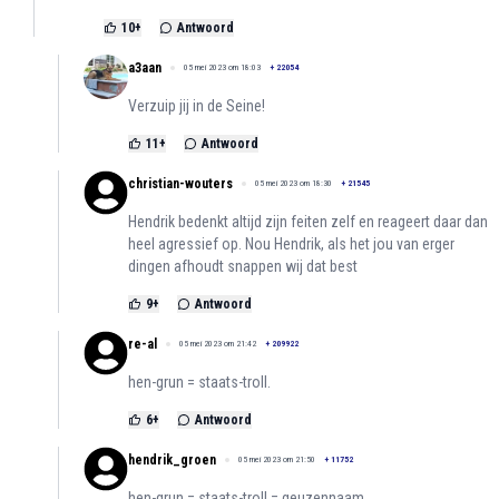
10
+
Antwoord
a3aan
05 mei 2023 om 18:03
+
22054
Verzuip jij in de Seine!
11
+
Antwoord
christian-wouters
05 mei 2023 om 18:30
+
21545
Hendrik bedenkt altijd zijn feiten zelf en reageert daar dan
heel agressief op. Nou Hendrik, als het jou van erger
dingen afhoudt snappen wij dat best
9
+
Antwoord
re-al
05 mei 2023 om 21:42
+
209922
hen-grun = staats-troll.
6
+
Antwoord
hendrik_groen
05 mei 2023 om 21:50
+
11752
hen-grun = staats-troll.= geuzennaam