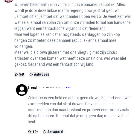
Wij leven helemaal niet in vrijheid in deze bananen republiek. Alles
wordt je door deze linkse maffia regering door je strot geduwd.
Je moet dit en je moet dat want anders doen wij zo. Je weet zelf wel
wat ze allemaal van plan zijn om onze vrijheden totaal aan banden te
leggen want een fantastische vrijland is dat Nederland .
Naar wel lopen zeiken dat er nogsteeds oa vlaggen op zijn kop
hangen zo moeten deze bananen republiek er helemaal mee
volhangen.
Maar wel die clown gisteren met ons vliegtuig met zijn circus
artiesten overlaten komen wat heeft deze onzin ons wel weer niet
gekost. Nederland wat een fantastisch vrij land.
54
+
Antwoord
freud
05 mei 2023 om 14:57
+
402
Zelensky is een held en acteur geen clown. En geef eens wat
voorbeelden van dat strot duwen. De vrijheid hier is
ongekend. Ga dan naar Rusland en probeer een forum zoals
dit op te richten. Ik schat dat je nog geen dag meer in vrijheid
bent.
10
+
Antwoord