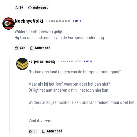
1
+
Antwoord
NochnyeVolki
05 mei 2023 om 17:09
+
21915
Wilders heeft gewoon gelijk
Hij kan ons land redden van de Europese ondergang
44
+
Antwoord
korporaal-monty
06 mei 2023 om 9:30
+
14936
''Hij kan ons land redden van de Europese ondergang''
Maar als hij het 'kan' waarom doet het dan niet?
Of ligt het aan anderen dat hij het toch niet kan.
Wilders al 20 jaar politicus kan ons land redden maar doet het
niet.
Vind ik vreemd.
0
+
Antwoord