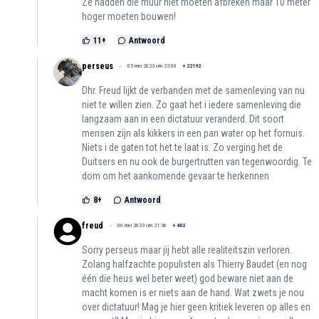
Ze hadden die muur niet moeten afbreken maar 10 meter
hoger moeten bouwen!
11
+
Antwoord
perseus
05 mei 2023 om 22:00
+
22192
Dhr. Freud lijkt de verbanden met de samenleving van nu
niet te willen zien. Zo gaat het i iedere samenleving die
langzaam aan in een dictatuur veranderd. Dit soort
mensen zijn als kikkers in een pan water op het fornuis.
Niets i de gaten tot het te laat is. Zo verging het de
Duitsers en nu ook de burgertrutten van tegenwoordig. Te
dom om het aankomende gevaar te herkennen
8
+
Antwoord
freud
06 mei 2023 om 21:36
+
402
Sorry perseus maar jij hebt alle realiteitszin verloren.
Zolang halfzachte populisten als Thierry Baudet (en nog
één die heus wel beter weet) god beware niet aan de
macht komen is er niets aan de hand. Wat zwets je nou
over dictatuur! Mag je hier geen kritiek leveren op alles en