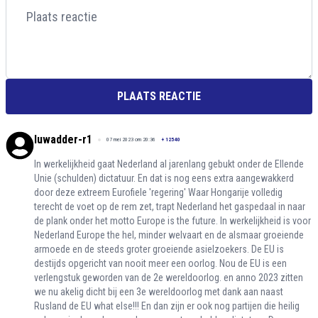
PLAATS REACTIE
luwadder-r1
07 mei 2023 om 20:36
+
12540
In werkelijkheid gaat Nederland al jarenlang gebukt onder de Ellende
Unie (schulden) dictatuur. En dat is nog eens extra aangewakkerd
door deze extreem Eurofiele 'regering' Waar Hongarije volledig
terecht de voet op de rem zet, trapt Nederland het gaspedaal in naar
de plank onder het motto Europe is the future. In werkelijkheid is voor
Nederland Europe the hel, minder welvaart en de alsmaar groeiende
armoede en de steeds groter groeiende asielzoekers. De EU is
destijds opgericht van nooit meer een oorlog. Nou de EU is een
verlengstuk geworden van de 2e wereldoorlog. en anno 2023 zitten
we nu akelig dicht bij een 3e wereldoorlog met dank aan naast
Rusland de EU what else!!! En dan zijn er ook nog partijen die heilig