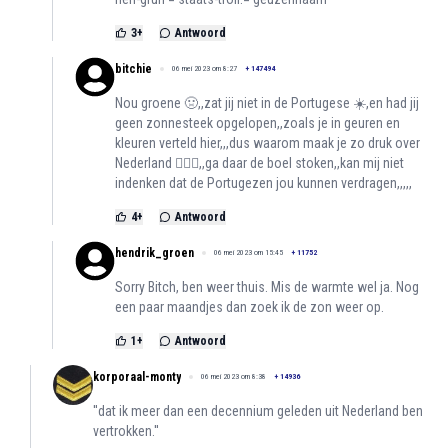
3
+
Antwoord
bitchie
06 mei 2023 om 8:27
+
147494
Nou groene 🤢,,zat jij niet in de Portugese ☀️,en had jij
geen zonnesteek opgelopen,,zoals je in geuren en
kleuren verteld hier,,,dus waarom maak je zo druk over
Nederland 🤷🏻‍♀️,,ga daar de boel stoken,,kan mij niet
indenken dat de Portugezen jou kunnen verdragen,,,,,
4
+
Antwoord
hendrik_groen
06 mei 2023 om 15:45
+
11752
Sorry Bitch, ben weer thuis. Mis de warmte wel ja. Nog
een paar maandjes dan zoek ik de zon weer op.
1
+
Antwoord
korporaal-monty
06 mei 2023 om 8:38
+
14936
''dat ik meer dan een decennium geleden uit Nederland ben
vertrokken.''