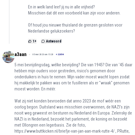
En in welk land leef jij nu in alle vrijheid?
Misschien dat dit een voorbeeld kan zijn voor anderen.
Of houd jou nieuwe thuisland de grenzen gesloten voor
Nederlandse gelukzoekers?
1
+
Antwoord
a3aan
05 mei 2023 om 15:20
+
22054
5 mei bevrijdingsdag, wélke bevrijding? Die van 1945? Die van '45 daar
hebben mijn ouders voor gestreden, risico's genomen door
onderduikers in huis te nemen. Mijn vader moest wacht lopen zodat
hij makkelijk te pakken was om te fusilleren als er "wraak" genomen
moest worden. En méér.
Wat zij niet konden bevroeden dat anno 2023 de mof wéér een
oorlog begon. Duitsland was misschien overwonnen, de NAZI's zijn
nooit weg geweest en besturen nu Nederland én Europa. Zelensky de
NAZI is in Nederland, bezoekt het parlement, de koning en bezoekt
met Ollongren een legerbasis. Zie de foto,
https://www.buttkicken.nl/briefje-van-jan-aan-mark-rutte-4/
, PRutte,