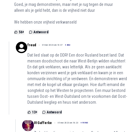
Goed, je mag demonstreren, maar met je rug tegen de muur
alleen als je geld hebt, dan is de vrijheid niet duur
We hebben onze vrijheid verkwanseld
56
+
Antwoord
freud
05 mei 2023 om 16:37
+
402
Dat lied slaat op de DDR! Een door Rusland bezet land. Dat
mensen doodschoot die naar West-Berlijn wilden vluchten!.
En dat gek verklaren, was letterlijk. Als ze geen aanklacht
konden verzinnen werd je gek verklaard en kwam je in een
ommuurde inrichting of je verdween. En demonstreren werd
met met de kogel uit elkaar geslagen. Hoe durft iemand die
songtekst op het Westen te projecteren. Een muur bestond
tussen Oost- en West-Duitsland om te voorkomen dat Oost-
Duitsland leegliep en heus niet andersom.
13
+
Antwoord
01Gafferke
05 mei 2023 om 18:23
+
91941