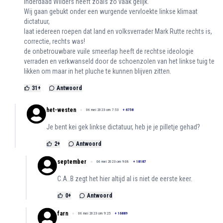
Inderdaad Wilders heeft zoals zo vaak gelijk.
Wij gaan gebukt onder een wurgende vervloekte linkse klimaat
dictatuur,
laat iedereen roepen dat land en volksverrader Mark Rutte rechts is,
correctie, rechts was!
de onbetrouwbare vuile smeerlap heeft de rechtse ideologie
verraden en verkwanseld door de schoenzolen van het linkse tuig te
likken om maar in het pluche te kunnen blijven zitten.
31
+
Antwoord
het-westen
06 mei 2023 om 7:53
+
6758
Je bent kei gek linkse dictatuur, heb je je pilletje gehad?
2
+
Antwoord
september
06 mei 2023 om 9:08
+
18187
C.A..B zegt het hier altijd al is niet de eerste keer.
0
+
Antwoord
farn
06 mei 2023 om 9:25
+
16889