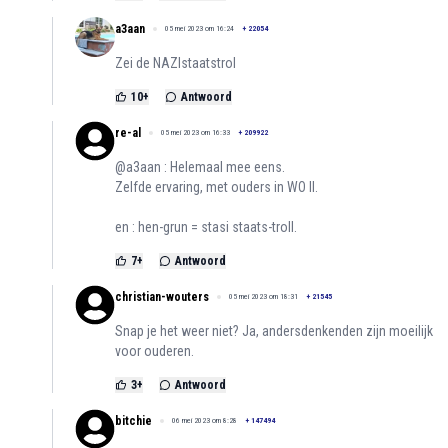
a3aan
05 mei 2023 om 16:24
+
22054
Zei de NAZIstaatstrol
10
+
Antwoord
re-al
05 mei 2023 om 16:33
+
209922
@a3aan : Helemaal mee eens.
Zelfde ervaring, met ouders in WO II.
en : hen-grun = stasi staats-troll.
7
+
Antwoord
christian-wouters
05 mei 2023 om 18:31
+
21545
Snap je het weer niet? Ja, andersdenkenden zijn moeilijk
voor ouderen.
3
+
Antwoord
bitchie
06 mei 2023 om 8:28
+
147494