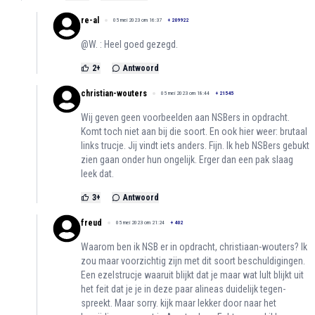
re-al
05 mei 2023 om 16:37
+
209922
@W. : Heel goed gezegd.
2
+
Antwoord
christian-wouters
05 mei 2023 om 18:44
+
21545
Wij geven geen voorbeelden aan NSBers in opdracht.
Komt toch niet aan bij die soort. En ook hier weer: brutaal
links trucje. Jij vindt iets anders. Fijn. Ik heb NSBers gebukt
zien gaan onder hun ongelijk. Erger dan een pak slaag
leek dat.
3
+
Antwoord
freud
05 mei 2023 om 21:24
+
402
Waarom ben ik NSB er in opdracht, christiaan-wouters? Ik
zou maar voorzichtig zijn met dit soort beschuldigingen.
Een ezelstrucje waaruit blijkt dat je maar wat lult blijkt uit
het feit dat je je in deze paar alineas duidelijk tegen-
spreekt. Maar sorry. kijk maar lekker door naar het