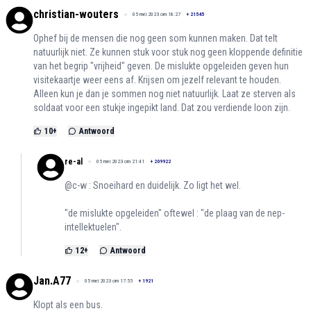
christian-wouters
05 mei 2023 om 18:27
+
21545
Ophef bij de mensen die nog geen som kunnen maken. Dat telt
natuurlijk niet. Ze kunnen stuk voor stuk nog geen kloppende definitie
van het begrip "vrijheid" geven. De mislukte opgeleiden geven hun
visitekaartje weer eens af. Krijsen om jezelf relevant te houden.
Alleen kun je dan je sommen nog niet natuurlijk. Laat ze sterven als
soldaat voor een stukje ingepikt land. Dat zou verdiende loon zijn.
10
+
Antwoord
re-al
05 mei 2023 om 21:41
+
209922
@c-w : Snoeihard en duidelijk. Zo ligt het wel.
"de mislukte opgeleiden" oftewel : "de plaag van de nep-
intellektuelen".
12
+
Antwoord
Jan.A77
05 mei 2023 om 17:55
+
1921
Klopt als een bus.