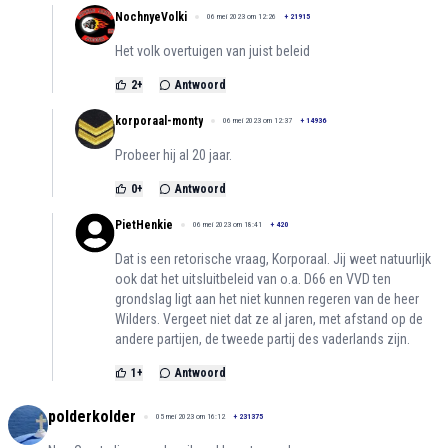
NochnyeVolki
06 mei 2023 om 12:26
+
21915
Het volk overtuigen van juist beleid
2
+
Antwoord
korporaal-monty
06 mei 2023 om 12:37
+
14936
Probeer hij al 20 jaar.
0
+
Antwoord
PietHenkie
06 mei 2023 om 18:41
+
420
Dat is een retorische vraag, Korporaal. Jij weet natuurlijk
ook dat het uitsluitbeleid van o.a. D66 en VVD ten
grondslag ligt aan het niet kunnen regeren van de heer
Wilders. Vergeet niet dat ze al jaren, met afstand op de
andere partijen, de tweede partij des vaderlands zijn.
1
+
Antwoord
polderkolder
05 mei 2023 om 16:12
+
231375