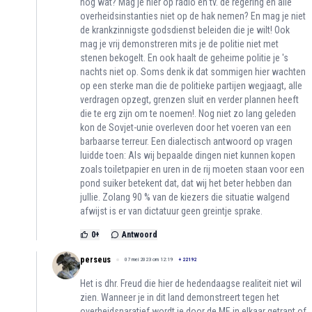
nog wat? Mag je hier op radio en tv. de regering en alle
overheidsinstanties niet op de hak nemen? En mag je niet
de krankzinnigste godsdienst beleiden die je wilt! Ook
mag je vrij demonstreren mits je de politie niet met
stenen bekogelt. En ook haalt de geheime politie je 's
nachts niet op. Soms denk ik dat sommigen hier wachten
op een sterke man die de politieke partijen wegjaagt, alle
verdragen opzegt, grenzen sluit en verder plannen heeft
die te erg zijn om te noemen!. Nog niet zo lang geleden
kon de Sovjet-unie overleven door het voeren van een
barbaarse terreur. Een dialectisch antwoord op vragen
luidde toen: Als wij bepaalde dingen niet kunnen kopen
zoals toiletpapier en uren in de rij moeten staan voor een
pond suiker betekent dat, dat wij het beter hebben dan
jullie. Zolang 90 % van de kiezers die situatie walgend
afwijst is er van dictatuur geen greintje sprake.
0
+
Antwoord
perseus
07 mei 2023 om 12:19
+
22192
Het is dhr. Freud die hier de hedendaagse realiteit niet wil
zien. Wanneer je in dit land demonstreert tegen het
overheidsnaratief wordt je door de ME in elkaar getrapt of