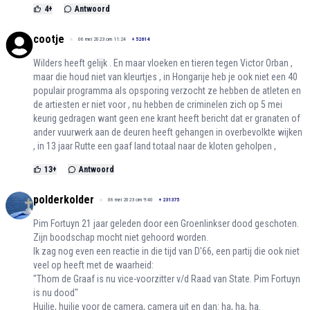
4
+
Antwoord
cootje
06 mei 2023 om 11:24
+
52614
Wilders heeft gelijk . En maar vloeken en tieren tegen Victor Orban ,
maar die houd niet van kleurtjes , in Hongarije heb je ook niet een 40
populair programma als opsporing verzocht ze hebben de atleten en
de artiesten er niet voor , nu hebben de criminelen zich op 5 mei
keurig gedragen want geen ene krant heeft bericht dat er granaten of
ander vuurwerk aan de deuren heeft gehangen in overbevolkte wijken
, in 13 jaar Rutte een gaaf land totaal naar de kloten geholpen ,
13
+
Antwoord
polderkolder
06 mei 2023 om 9:40
+
231375
Pim Fortuyn 21 jaar geleden door een Groenlinkser dood geschoten.
Zijn boodschap mocht niet gehoord worden.
Ik zag nog even een reactie in die tijd van D'66, een partij die ook niet
veel op heeft met de waarheid:
"Thom de Graaf is nu vice-voorzitter v/d Raad van State. Pim Fortuyn
is nu dood"
Huilie, huilie voor de camera, camera uit en dan: ha, ha, ha.