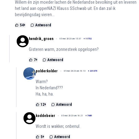
Willem én zijn moeder lachen de Nederlandse bevolking uit en leveren
het land aan opperNAZI Klauss SSchwab uit. En dan zal ik
bevrijdingsdag vieren...
54
+
Antwoord
hendrik_groen
05 mei 2023 om 15:37
+
11752
Gisteren warm, zonnesteek opgelopen?
7
+
Antwoord
polderkolder
05 mei 2023 om 16:13
+
231375
Warm?
In Nederland???
Ha, ha, ha.
12
+
Antwoord
koddebeier
05 mei 2023 om 16:21
+
7681
Wordt is wakker, onbenul.
5
+
Antwoord