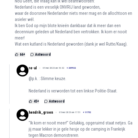
Nou Geert, die vraag kan ik wel beantwoorden:
Nederland is een vreselijk ONVRIJ land geworden,
waar de doorsnee Nederlander niets meer mag en de allochtoon en
asieler wél.
Ik ben God op mijn blote knieën dankbaar dat ik meer dan een
decennium geleden uit Nederland ben vertrokken. Ik kom er nooit
meer!
Wat een kutland is Nederland geworden (dank je wel Rutte/Kaag).
66
+
Antwoord
re-al
05 mei 2023 om 16:32
+
209922
@p.k. : Slimme keuze.
Nederland is verworden tot een linkse Politie-Staat.
45
+
Antwoord
hendrik_groen
05 mei 2023 om 17:51
+
11752
"Ik kom er nooit meer!" Gelukkig, opgeruimd staat netjes. Ga
jij maar lekker in je gele hesje op de camping in Frankrijk
tegen Macron demonstreren.