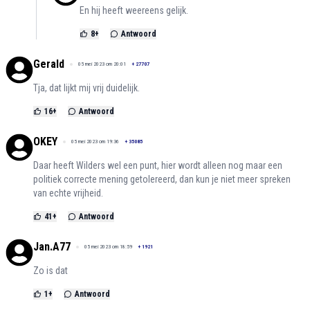
En hij heeft weereens gelijk.
8
+
Antwoord
Gerald
05 mei 2023 om 20:01
+
27707
Tja, dat lijkt mij vrij duidelijk.
16
+
Antwoord
OKEY
05 mei 2023 om 19:36
+
35085
Daar heeft Wilders wel een punt, hier wordt alleen nog maar een
politiek correcte mening getolereerd, dan kun je niet meer spreken
van echte vrijheid.
41
+
Antwoord
Jan.A77
05 mei 2023 om 18:59
+
1921
Zo is dat
1
+
Antwoord