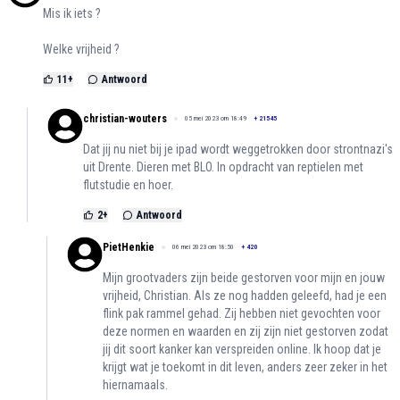
Mis ik iets ?
Welke vrijheid ?
11
+
Antwoord
christian-wouters
05 mei 2023 om 18:49
+
21545
Dat jij nu niet bij je ipad wordt weggetrokken door strontnazi's
uit Drente. Dieren met BLO. In opdracht van reptielen met
flutstudie en hoer.
2
+
Antwoord
PietHenkie
06 mei 2023 om 18:50
+
420
Mijn grootvaders zijn beide gestorven voor mijn en jouw
vrijheid, Christian. Als ze nog hadden geleefd, had je een
flink pak rammel gehad. Zij hebben niet gevochten voor
deze normen en waarden en zij zijn niet gestorven zodat
jij dit soort kanker kan verspreiden online. Ik hoop dat je
krijgt wat je toekomt in dit leven, anders zeer zeker in het
hiernamaals.