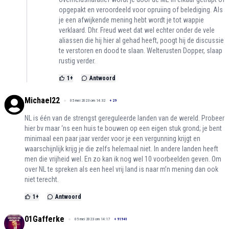
opgepakt en veroordeeld voor opruiing of belediging. Als
je een afwijkende mening hebt wordt je tot wappie
verklaard. Dhr. Freud weet dat wel echter onder de vele
aliassen die hij hier al gehad heeft, poogt hij de discussie
te verstoren en dood te slaan. Welterusten Dopper, slaap
rustig verder.
1
+
Antwoord
Michael22
05 mei 2023 om 14:32
+
29
NL is één van de strengst gereguleerde landen van de wereld. Probeer
hier bv maar ‘ns een huis te bouwen op een eigen stuk grond; je bent
minimaal een paar jaar verder voor je een vergunning krijgt en
waarschijnlijk krijg je die zelfs helemaal niet. In andere landen heeft
men die vrijheid wel. En zo kan ik nog wel 10 voorbeelden geven. Om
over NL te spreken als een heel vrij land is naar m’n mening dan ook
niet terecht.
1
+
Antwoord
01Gafferke
05 mei 2023 om 14:17
+
91941