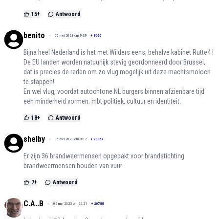
15
+
Antwoord
benito
06 mei 2023 om 9:39
+
8620
Bijna heel Nederland is het met Wilders eens, behalve kabinet Rutte4 !
De EU landen worden natuurlijk stevig geordonneerd door Brussel,
dat is precies de reden om zo vlug mogelijk uit deze machtsmoloch
te stappen!
En wel vlug, voordat autochtone NL burgers binnen afzienbare tijd
een minderheid vormen, mbt politiek, cultuur en identiteit.
18
+
Antwoord
shelby
06 mei 2023 om 3:07
+
20357
Er zijn 36 brandweermensen opgepakt voor brandstichting
brandweermensen houden van vuur
7
+
Antwoord
C.A..B
05 mei 2023 om 22:21
+
20788