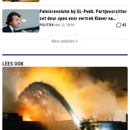
Paleisrevolutie bij GL-PvdA: Partijvoorzitter
zet deur open voor vertrek Klaver na
gênante vertoningen in Tweede Kamer
61
POLITIEK
•
dec 12, 18:30
Meer artikelen
LEES OOK