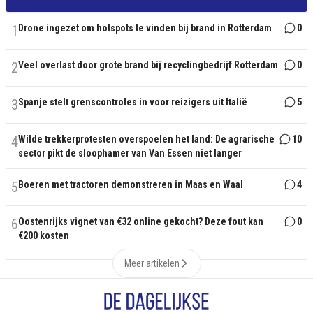
1
Drone ingezet om hotspots te vinden bij brand in Rotterdam
0
2
Veel overlast door grote brand bij recyclingbedrijf Rotterdam
0
3
Spanje stelt grenscontroles in voor reizigers uit Italië
5
4
Wilde trekkerprotesten overspoelen het land: De agrarische
10
sector pikt de sloophamer van Van Essen niet langer
5
Boeren met tractoren demonstreren in Maas en Waal
4
6
Oostenrijks vignet van €32 online gekocht? Deze fout kan
0
€200 kosten
Meer artikelen