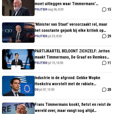
moet uitleggen waar Timmermans’
mysterieuze leerstoelen zijn!
15
POLITIEK
•
aug 06, 8:00
'Minister van Staat' veroorzaakt rel, maar
het constante gejank bij elke kritiek op
Israël is de burger zat
29
POLITIEK
•
jul 29, 8:00
PARTIJKARTEL BELOONT ZICHZELF: Jetten
maakt Timmermans, De Graaf en Remkes
minister van Staat
11
POLITIEK
•
jul 10, 16:00
Industrie in de afgrond: Gekke Wopke
Hoekstra worstelt met de rabiate
klimaaterfenis van Frans Timmermans
28
EU
•
jul 07, 13:00
Frans Timmermans kookt, fietst en reist de
wereld over, maar vangt nog altijd