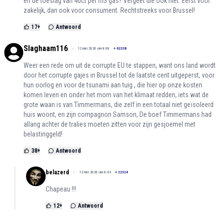
en de toeslag van 40ct per m3 gas? Vergeet die ook niet. Eerst voor
zakelijk, dan ook voor consument. Rechtstreeks voor Brussel!
17
+
Antwoord
Slaghaam116
12 mei 2026 om 8:08
+
62328
Weer een rede om uit de corrupte EU te stappen, want ons land wordt
door het corrupte gajes in Brussel tot de laatste cent uitgeperst, voor
hun oorlog en voor de tsunami aan tuig , die hier op onze kosten
komen leven en onder het mom van het klimaat redden, iets wat de
grote waan is van Timmermans, die zelf in een totaal niet geïsoleerd
huis woont, en zijn compagnon Samson,.De boef Timmermans had
allang achter de tralies moeten zitten voor zijn gesjoemel met
belastinggeld!
38
+
Antwoord
belazerd
12 mei 2026 om 8:43
+
22324
Chapeau !!!
12
+
Antwoord