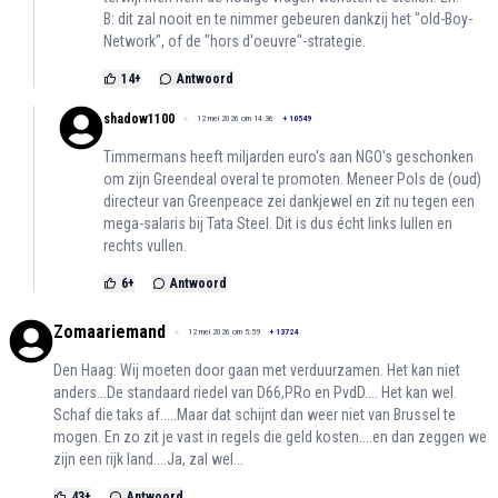
B: dit zal nooit en te nimmer gebeuren dankzij het "old-Boy-
Network", of de "hors d'oeuvre"-strategie.
14
+
Antwoord
shadow1100
12 mei 2026 om 14:36
+
10549
Timmermans heeft miljarden euro's aan NGO's geschonken
om zijn Greendeal overal te promoten. Meneer Pols de (oud)
directeur van Greenpeace zei dankjewel en zit nu tegen een
mega-salaris bij Tata Steel. Dit is dus écht links lullen en
rechts vullen.
6
+
Antwoord
Zomaariemand
12 mei 2026 om 5:59
+
13724
Den Haag: Wij moeten door gaan met verduurzamen. Het kan niet
anders...De standaard riedel van D66,PRo en PvdD.... Het kan wel.
Schaf die taks af.....Maar dat schijnt dan weer niet van Brussel te
mogen. En zo zit je vast in regels die geld kosten....en dan zeggen we
zijn een rijk land....Ja, zal wel...
43
+
Antwoord