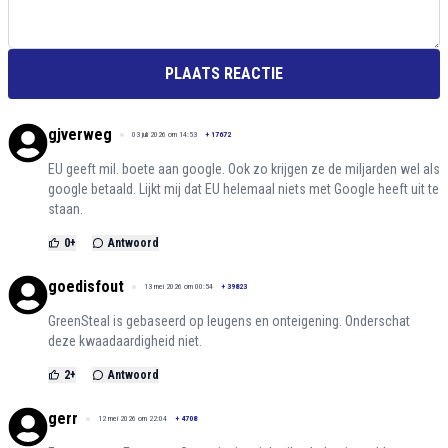
PLAATS REACTIE
gjverweg
03 juli 2026 om 14:53
+
17672
EU geeft mil. boete aan google. Ook zo krijgen ze de miljarden wel als
google betaald. Lijkt mij dat EU helemaal niets met Google heeft uit te
staan.
0
+
Antwoord
goedisfout
13 mei 2026 om 00:54
+
39823
GreenSteal is gebaseerd op leugens en onteigening. Onderschat
deze kwaadaardigheid niet.
2
+
Antwoord
gerr
12 mei 2026 om 22:04
+
4708