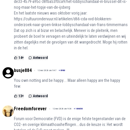
de33-4579-a95c-38fba53f0ca9/het-lobbyschandaal-in-brussel-dit-is-
nog-maar-het-topje-van-de-ijsberg
En het laatste nieuws was oktober vorig jaar:
https://cultuurondervuur.nl/artikelen/d66-cda-vvd-blokkeren-
onderzoek-naar-groen-linkse-lobbyschandaal-van-frans-timmermans
Dat op zich is al bizar en belachelijk. Meneer is de pleiterik, men
probeert de boel te vervagen en uiteindelijk te laten verdwijnen en wij
zitten dagelijks met de gevolgen van dit wangedrocht. Moge hij rotten
in de hel.
14
+
Antwoord
busje884
12 mei 2026 om 9:47
+
8980
You own notting and be happy.... Maar alleen happy are the happy
few.
13
+
Antwoord
Freedomforever
12 mei 2026 om 9:34
+
184658
Forum voor Democratie (FVD) is de enige felste tegenstander van de
CO2- en overige klimaathoaxheffingen....dus de keuze is: Het wordt