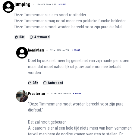
jumping
12 mei 2026 om 6:33
+
31362
Deze Timmermans is een soort roofridder.
Deze Timmermans mag nooit meer een politieke functie bekleden.
Deze Timmermans moet worden berecht voor zijn pure diefstal.
53
+
Antwoord
henrivham
12 mei 2026 om 7:38
+
63637
Doet hij ook niet meer hij geniet net van zijn riante pensioen
maar dat moet natuurlijk uit jouw portemonnee betaald
worden.
35
+
Antwoord
Praetorian
12 mei 2026 om 9:09
+
11883
"Deze Timmermans moet worden berecht voor zijn pure
diefstal."
Dat zal nooit gebeuren.
A: daarom is er al een hele tijd niets meer van hem vernomen
terwijl men hem de nodige vragen wensten te stellen. En: