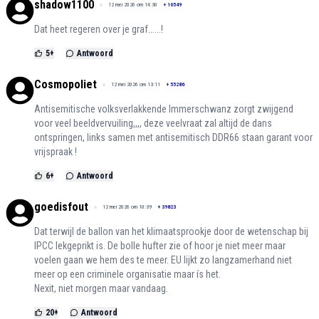
shadow1100
12 mei 2026 om 14:30
+
10549
Dat heet regeren over je graf......!
5
+
Antwoord
Cosmopoliet
12 mei 2026 om 13:11
+
55286
Antisemitische volksverlakkende Immerschwanz zorgt zwijgend
voor veel beeldvervuiling,,,, deze veelvraat zal altijd de dans
ontspringen, links samen met antisemitisch DDR66 staan garant voor
vrijspraak !
6
+
Antwoord
goedisfout
12 mei 2026 om 10:39
+
39823
Dat terwijl de ballon van het klimaatsprookje door de wetenschap bij
IPCC lekgeprikt is. De bolle hufter zie of hoor je niet meer maar
voelen gaan we hem des te meer. EU lijkt zo langzamerhand niet
meer op een criminele organisatie maar ís het.
Nexit, niet morgen maar vandaag.
20
+
Antwoord