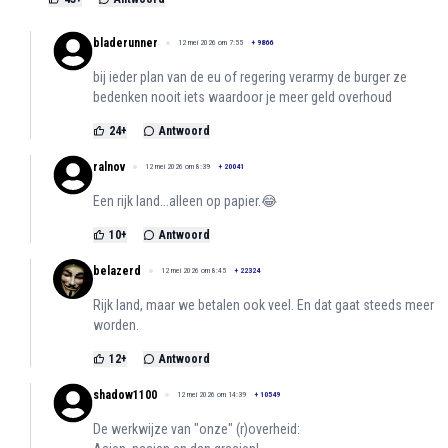
bladerunner
12 mei 2026 om 7:55
+
9866
bij ieder plan van de eu of regering verarmy de burger ze
bedenken nooit iets waardoor je meer geld overhoud
24
+
Antwoord
ralnov
12 mei 2026 om 8:39
+
20041
Een rijk land...alleen op papier.😂
10
+
Antwoord
belazerd
12 mei 2026 om 8:45
+
22324
Rijk land, maar we betalen ook veel. En dat gaat steeds meer
worden.
12
+
Antwoord
shadow1100
12 mei 2026 om 14:39
+
10549
De werkwijze van "onze" (r)overheid: