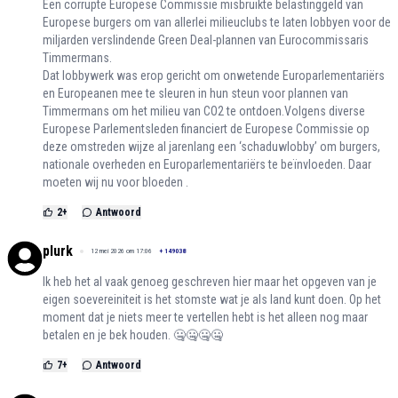
Een corrupte Europese Commissie misbruikte belastinggeld van
Europese burgers om van allerlei milieuclubs te laten lobbyen voor de
miljarden verslindende Green Deal-plannen van Eurocommissaris
Timmermans.
Dat lobbywerk was erop gericht om onwetende Europarlementariërs
en Europeanen mee te sleuren in hun steun voor plannen van
Timmermans om het milieu van CO2 te ontdoen.Volgens diverse
Europese Parlementsleden financiert de Europese Commissie op
deze omstreden wijze al jarenlang een ‘schaduwlobby’ om burgers,
nationale overheden en Europarlementariërs te beïnvloeden. Daar
moeten wij nu voor bloeden .
2
+
Antwoord
plurk
12 mei 2026 om 17:06
+
149038
Ik heb het al vaak genoeg geschreven hier maar het opgeven van je
eigen soevereiniteit is het stomste wat je als land kunt doen. Op het
moment dat je niets meer te vertellen hebt is het alleen nog maar
betalen en je bek houden. 🤐🤐🤐🤐
7
+
Antwoord