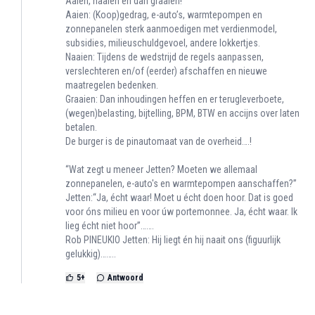
Aaien, naaien en dan graaien!
Aaien: (Koop)gedrag, e-auto’s, warmtepompen en
zonnepanelen sterk aanmoedigen met verdienmodel,
subsidies, milieuschuldgevoel, andere lokkertjes.
Naaien: Tijdens de wedstrijd de regels aanpassen,
verslechteren en/of (eerder) afschaffen en nieuwe
maatregelen bedenken.
Graaien: Dan inhoudingen heffen en er terugleverboete,
(wegen)belasting, bijtelling, BPM, BTW en accijns over laten
betalen.
De burger is de pinautomaat van de overheid….!
“Wat zegt u meneer Jetten? Moeten we allemaal
zonnepanelen, e-auto's en warmtepompen aanschaffen?”
Jetten:“Ja, écht waar! Moet u écht doen hoor. Dat is goed
voor óns milieu en voor úw portemonnee. Ja, écht waar. Ik
lieg écht niet hoor”…….
Rob PINEUKIO Jetten: Hij liegt én hij naait ons (figuurlijk
gelukkig)……..
5
+
Antwoord