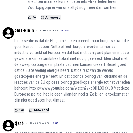
knechten maar ze kunnen beter iets vh verleden leren.
Voorlopig zijn er van ons altijd nog meer dan van hen.
4
+
Antwoord
piet-klein
12 mei 2026 om 9:05
+
22525
De essentie is dat de EU geen kansen creëert maar burgers straft die
geen kansen hebben. Netto effect. burgers worden armer, de
industrie vertrekt uit Europa. En dat had met een goed plan en met de
gewenste klimaatambities totaal niet nodig geweest. Men slaat met
de zweep op burgers in plaats dat men kansen creëert. Besef goed
dat de EU te weinig energie heeft. Dat de rest van de wereld
goedkopere energie heeft. En dat door de oorlog van Rusland en de
reacties van de EU op deze oorlog goedkope energie tot het verleden
behoort.
https://www.youtube.com/watch?v=dQi1L0OaXu8
Met deze
Europese politici heb je geen vijanden nodig. Ze killen je toekomst en
zijn niet goed voor het klimaat.
14
+
Antwoord
tjarb
12 mei 2026 om 8:58
+
2933