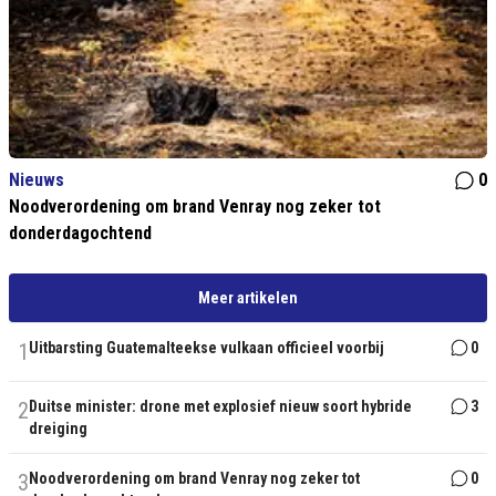
Nieuws
0
Noodverordening om brand Venray nog zeker tot
donderdagochtend
Meer artikelen
1
Uitbarsting Guatemalteekse vulkaan officieel voorbij
0
2
Duitse minister: drone met explosief nieuw soort hybride
3
dreiging
3
Noodverordening om brand Venray nog zeker tot
0