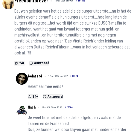
Freedomforever
12 mei 2026 om 9:06
+
184658
Eeuwen geleden was het de adel die de burger uitperste....nu is het de
sLinks overheidsmaffia die hun burgers uitperst....hoe lang laten de
burgers dit nog toe....het wordt tijd om de sLinkse EUSSR-maffia te
ontbinden, want het gaat van kwaad tot erger met hun geld- en
machtswellust...en hun territoriumuitbreiding met nog negen
oostbloklanden op weg naar "Das Vierte Reich"onder leiding van
alweer een Duitse ReichsFüherin....waar in het verleden gebeurde dat
ook al...?!!
24
+
Antwoord
belazerd
12 mei 2026 om 9:57
+
22324
Helemaal mee eens !
14
+
Antwoord
flach
12 mei 2026 om 17:02
+
27306
Je weet hoe het met de adel is afgelopen zoals met de
Tsaren en de Fransen ed....
Dus, ze kunnen wel door blijven gaan met harder en harder