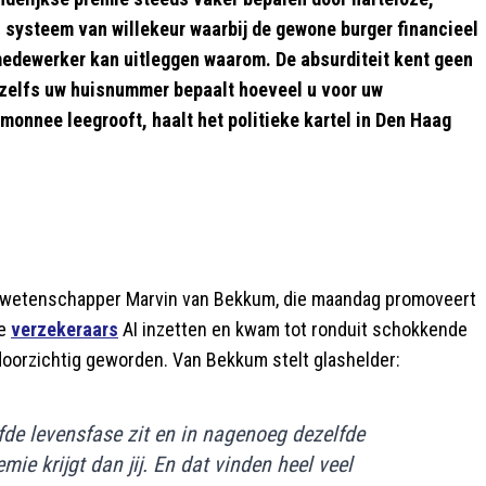
ch systeem van willekeur waarbij de gewone burger financieel
medewerker kan uitleggen waarom. De absurditeit kent geen
t zelfs uw huisnummer bepaalt hoeveel u voor uw
monnee leegrooft, haalt het politieke kartel in Den Haag
rwetenschapper Marvin van Bekkum, die maandag promoveert
oe
verzekeraars
AI inzetten en kwam tot ronduit schokkende
ndoorzichtig geworden. Van Bekkum stelt glashelder:
lfde levensfase zit en in nagenoeg dezelfde
ie krijgt dan jij. En dat vinden heel veel