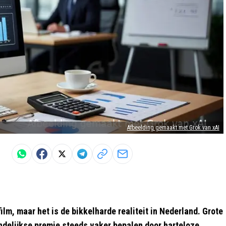
Afbeelding gemaakt met Grok van xAI
ilm, maar het is de bikkelharde realiteit in Nederland. Grote
delijkse premie steeds vaker bepalen door harteloze,