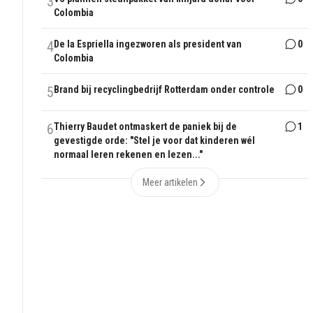
3
Colombia
4
De la Espriella ingezworen als president van
0
Colombia
5
Brand bij recyclingbedrijf Rotterdam onder controle
0
6
Thierry Baudet ontmaskert de paniek bij de
1
gevestigde orde: "Stel je voor dat kinderen wél
normaal leren rekenen en lezen..."
Meer artikelen