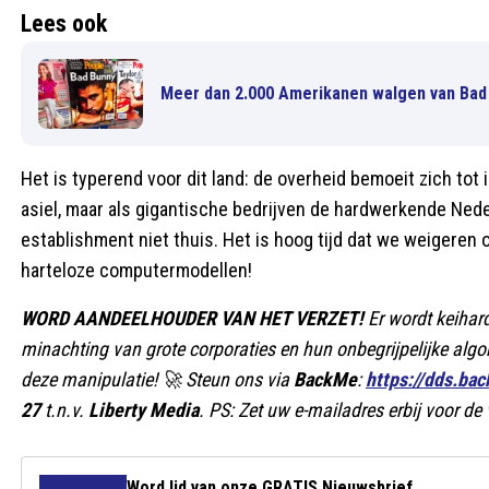
Lees ook
Meer dan 2.000 Amerikanen walgen van Bad
Het is typerend voor dit land: de overheid bemoeit zich tot
asiel, maar als gigantische bedrijven de hardwerkende Nede
establishment niet thuis. Het is hoog tijd dat we weigeren
harteloze computermodellen!
WORD AANDEELHOUDER VAN HET VERZET!
Er wordt keiha
minachting van grote corporaties en hun onbegrijpelijke algo
deze manipulatie! 🚀 Steun ons via
BackMe
:
https://dds.ba
27
t.n.v.
Liberty Media
. PS: Zet uw e-mailadres erbij voor d
Word lid van onze GRATIS Nieuwsbrief