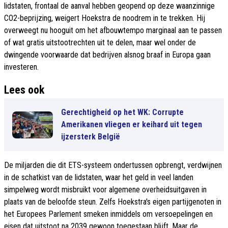
lidstaten, frontaal de aanval hebben geopend op deze waanzinnige
CO2-beprijzing, weigert Hoekstra de noodrem in te trekken. Hij
overweegt nu hooguit om het afbouwtempo marginaal aan te passen
of wat gratis uitstootrechten uit te delen, maar wel onder de
dwingende voorwaarde dat bedrijven alsnog braaf in Europa gaan
investeren.
Lees ook
Gerechtigheid op het WK: Corrupte
Amerikanen vliegen er keihard uit tegen
ijzersterk België
De miljarden die dit ETS-systeem ondertussen opbrengt, verdwijnen
in de schatkist van de lidstaten, waar het geld in veel landen
simpelweg wordt misbruikt voor algemene overheidsuitgaven in
plaats van de beloofde steun. Zelfs Hoekstra's eigen partijgenoten in
het Europees Parlement smeken inmiddels om versoepelingen en
eisen dat uitstoot na 2039 gewoon toegestaan blijft. Maar de