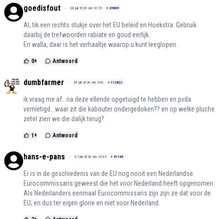
goedisfout
08 juli 2026 om 10:55
+
39869
AI, tik een rechts stukje over het EU beleid en Hoekstra. Gebruik
daarbij de trefwoorden rabiate en goud eerlijk.
En walla, daar is het verhaaltje waarop u kunt leeglopen.
0
+
Antwoord
dumbfarmer
08 juli 2026 om 2:06
+
112822
ik vraag me af.. na deze ellende opgetuigd te hebben en pvda
vernietigd.. waar zit die kabouter ondergedoken?? en op welke pluche
zetel zien we die dalijk terug?
1
+
Antwoord
hans-e-pans
07 juli 2026 om 22:05
+
41160
Er is in de geschiedenis van de EU nog nooit een Nederlandse
Eurocommissaris geweest die het voor Nederland heeft opgenomen.
Als Nederlanders eenmaal Eurocommissaris zijn zijn ze dat voor de
EU, en dus ter eigen glorie en niet voor Nederland.