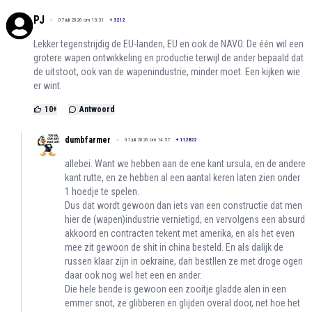
PJ
07 juli 2026 om 13:31
+
3212
Lekker tegenstrijdig de EU-landen, EU en ook de NAVO. De één wil een
grotere wapen ontwikkeling en productie terwijl de ander bepaald dat
de uitstoot, ook van de wapenindustrie, minder moet. Een kijken wie
er wint.
10
+
Antwoord
dumbfarmer
07 juli 2026 om 14:57
+
112822
allebei. Want we hebben aan de ene kant ursula, en de andere
kant rutte, en ze hebben al een aantal keren laten zien onder
1 hoedje te spelen.
Dus dat wordt gewoon dan iets van een constructie dat men
hier de (wapen)industrie vernietigd, en vervolgens een absurd
akkoord en contracten tekent met amerika, en als het even
mee zit gewoon de shit in china besteld. En als dalijk de
russen klaar zijn in oekraine, dan bestllen ze met droge ogen
daar ook nog wel het een en ander.
Die hele bende is gewoon een zooitje gladde alen in een
emmer snot, ze glibberen en glijden overal door, net hoe het