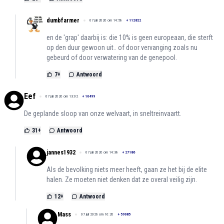
dumbfarmer
07 juli 2026 om 14:58
+
112822
en de 'grap' daarbij is: die 10% is geen europeaan, die sterft
op den duur gewoon uit.. of door vervanging zoals nu
gebeurd of door verwatering van de genepool.
7
+
Antwoord
Eef
07 juli 2026 om 13:02
+
10499
De geplande sloop van onze welvaart, in sneltreinvaartt.
31
+
Antwoord
jannes1932
07 juli 2026 om 14:38
+
27186
Als de bevolking niets meer heeft, gaan ze het bij de elite
halen. Ze moeten niet denken dat ze overal veilig zijn.
12
+
Antwoord
Mass
07 juli 2026 om 16:20
+
59085