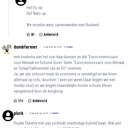
Hef Eu op.
Hef Nato op.
We moeten weer samenwerken met Rusland.
8
+
Antwoord
dumbfarmer
07 juli 2026 om 14:40
+
112822
met hoekstra aan het roer daar kunnen ze dat "Eurocommissaris
voor Klimaat en Schone Groei" beter "Eurocommissaris voor Klimaat
en Totaal Faillisement van de EU" noemen..
Ja, we zijn schoon! maar de economie is vernietigd en we leven
allemaal op tofu, douchen 1 keer per week (daar krijgen we een
muntje voor) en we krijgen maandelijks mooie schone kleren
aangeleverd door de kringloop.
11
+
Antwoord
plurk
07 juli 2026 om 14:39
+
149417
Flopke Flutstra met zijn volstrekt overbodige bullshit baan. Wat een