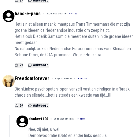
2
+
Antwoord
hans-e-pans
07 juli 2026 om 21:56
+
41160
Het is niet alleen maar klimaatpaus Frans Timmermans die met zijn
groene ideeën de Nederlandse industrie om zeep helpt.
Het is ook Diederik Samsom die meerdere duiten in de groene ideeën
heeft gedaan.
Nu natuurlijk ook de Nederlandse Eurocommissaris voor Klimaat en
Schone Groei, de CDA-prominent Wopke Hoekstra
2
+
Antwoord
Freedomforever
07 juli 2026 om 19:54
+
185275
Die sLinkse psychopaten lopen vanzelf vast en eindigen in afbraak,
chaos en ellende....het is steeds een kwestie van tijd...!!!
6
+
Antwoord
shadow1100
08 juli 2026 om 11:47
+
10618
Nee, zij niet, u wel
Demohypocratie (D66) en ander links gespuis