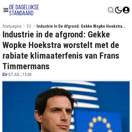
Startpagina
EU
Industrie In De Afgrond: Gekke Wopke Hoekstra
Industrie in de afgrond: Gekke
Worstelt Met De Rabiate Klimaaterfenis Van Frans
Timmermans
Wopke Hoekstra worstelt met de
rabiate klimaaterfenis van Frans
Timmermans
EU
•
07 JUL , 13:00