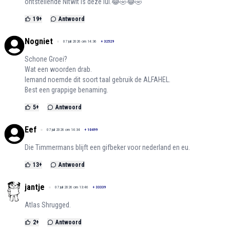
ontstellende Nitwit is deze lul.😂🤣😂🤣
19
+
Antwoord
Nogniet
07 juli 2026 om 14:36
+
32529
Schone Groei?
Wat een woorden drab.
Iemand noemde dit soort taal gebruik de ALFAHEL.
Best een grappige benaming.
5
+
Antwoord
Eef
07 juli 2026 om 14:34
+
10499
Die Timmermans blijft een gifbeker voor nederland en eu.
13
+
Antwoord
jantje
07 juli 2026 om 13:46
+
33339
Atlas Shrugged.
2
+
Antwoord