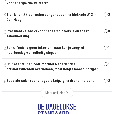
voor energie die wél werkt
2
Tientallen XR-activisten aangehouden na blokkade A12 in
2
Den Haag
3
President Zelensky voor het eerst in Servië en zoekt
0
samenwerking
4
Een erfenis is geen inkomen, maar kan je zorg- of
1
huurtoeslag wel volledig stoppen
5
Chinezen wilden bedrijf achter Nederlandse
1
offshorevluchten overnemen, maar België moest ingrijpen
6
Speciale radar voor vliegveld Leipzig na drone-incident
2
Meer artikelen