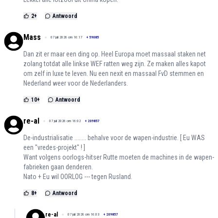
2
+
Antwoord
Mass
07 juli 2026 om 16:17
+
59085
Dan zit er maar een ding op. Heel Europa moet massaal staken net
zolang totdat alle linkse WEF ratten weg zijn. Ze maken alles kapot
om zelf in luxe te leven. Nu een nexit en massaal FvD stemmen en
Nederland weer voor de Nederlanders.
10
+
Antwoord
re-al
07 juli 2026 om 16:02
+
209857
De-industrialisatie ........ behalve voor de wapen-industrie. [ Eu WAS
een "vredes-projekt" ! ]
Want volgens oorlogs-hitser Rutte moeten de machines in de wapen-
fabrieken gaan denderen.
Nato + Eu wil OORLOG --- tegen Rusland.
8
+
Antwoord
re-al
07 juli 2026 om 16:03
+
209857