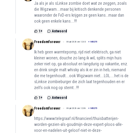
Ja als je als sLinkse zombie doet wat ze zeggen, zoals
die Wigzwam....maar bij kritisch denkende personen
waaronder de FvD-ers krijgen ze geen kans...maar dan
ook geen enkele kans....!!!
1
+
Antwoord
Freedomforever
08 juli 2026 om 12:03
+
185275
Ik heb geen warmtepomp, rijd niet elektrisch, ga niet
kleiner wonen, douche zo lang ik wil, splits mijn huis
zeker niet op, ga absoluut en langdurig op vakantie, enz.
en drink single malt whisky als ik er zin in heb, niemand
die me tegenhoudt....ook Wigzwam niet....LOL.....het is de
sLinkse zombieburger die zich laat tegenhouden en er
zelfs ook nog op stemt...!!!
1
+
Antwoord
Freedomforever
08 juli 2026 om 12:08
+
185275
https://www.telegraaf.nl/financieel/thuisbatterijen-
worden-gezien-als-goudmijn-deze-expert-ploos-alle-
voor-en-nadelen-uit-geloof-niet-in-deze-