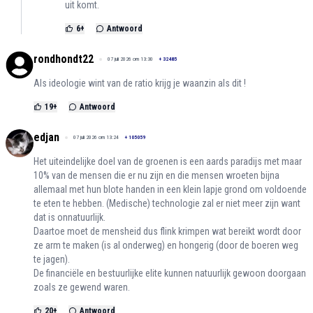
uit komt.
6
+
Antwoord
rondhondt22
07 juli 2026 om 13:30
+
32485
Als ideologie wint van de ratio krijg je waanzin als dit !
19
+
Antwoord
edjan
07 juli 2026 om 13:24
+
105059
Het uiteindelijke doel van de groenen is een aards paradijs met maar
10% van de mensen die er nu zijn en die mensen wroeten bijna
allemaal met hun blote handen in een klein lapje grond om voldoende
te eten te hebben. (Medische) technologie zal er niet meer zijn want
dat is onnatuurlijk.
Daartoe moet de mensheid dus flink krimpen wat bereikt wordt door
ze arm te maken (is al onderweg) en hongerig (door de boeren weg
te jagen).
De financiële en bestuurlijke elite kunnen natuurlijk gewoon doorgaan
zoals ze gewend waren.
20
+
Antwoord