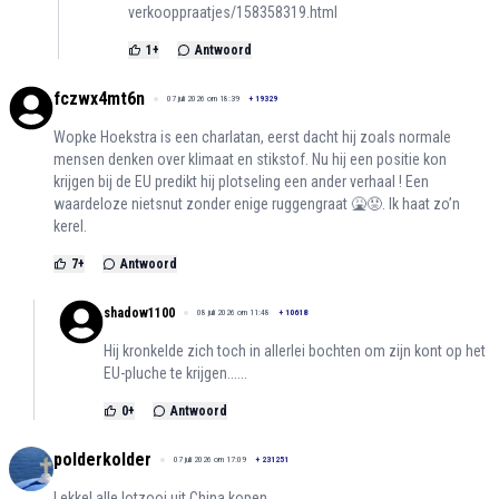
verkooppraatjes/158358319.html
1
+
Antwoord
fczwx4mt6n
07 juli 2026 om 18:39
+
19329
Wopke Hoekstra is een charlatan, eerst dacht hij zoals normale
mensen denken over klimaat en stikstof. Nu hij een positie kon
krijgen bij de EU predikt hij plotseling een ander verhaal ! Een
waardeloze nietsnut zonder enige ruggengraat 🤮😡. Ik haat zo’n
kerel.
7
+
Antwoord
shadow1100
08 juli 2026 om 11:48
+
10618
Hij kronkelde zich toch in allerlei bochten om zijn kont op het
EU-pluche te krijgen......
0
+
Antwoord
polderkolder
07 juli 2026 om 17:09
+
231251
Lekkel alle lotzooi uit China kopen.