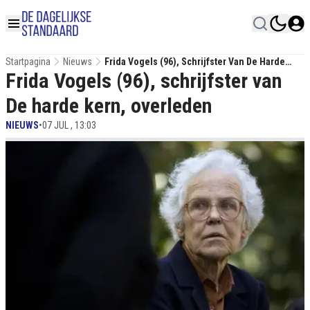
Startpagina
Nieuws
Frida Vogels (96), Schrijfster Van De Harde
Frida Vogels (96), schrijfster van
Kern, Overleden
De harde kern, overleden
NIEUWS
•
07 JUL , 13:03