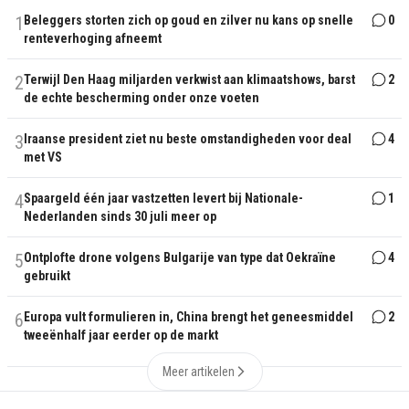
1
Beleggers storten zich op goud en zilver nu kans op snelle
0
renteverhoging afneemt
2
Terwijl Den Haag miljarden verkwist aan klimaatshows, barst
2
de echte bescherming onder onze voeten
3
Iraanse president ziet nu beste omstandigheden voor deal
4
met VS
4
Spaargeld één jaar vastzetten levert bij Nationale-
1
Nederlanden sinds 30 juli meer op
5
Ontplofte drone volgens Bulgarije van type dat Oekraïne
4
gebruikt
6
Europa vult formulieren in, China brengt het geneesmiddel
2
tweeënhalf jaar eerder op de markt
Meer artikelen