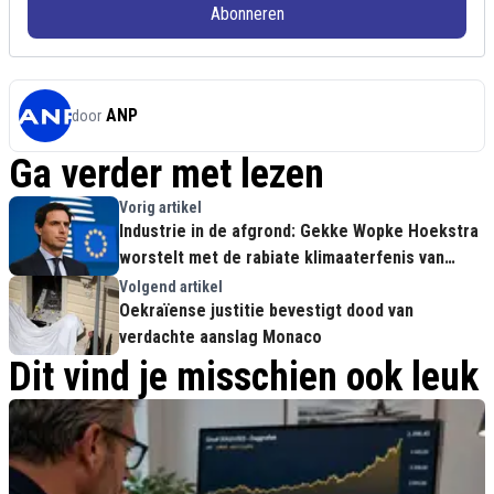
Abonneren
ANP
door
Ga verder met lezen
Vorig artikel
Industrie in de afgrond: Gekke Wopke Hoekstra
worstelt met de rabiate klimaaterfenis van
Frans Timmermans
Volgend artikel
Oekraïense justitie bevestigt dood van
verdachte aanslag Monaco
Dit vind je misschien ook leuk