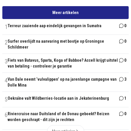
Meer artikelen
1
Terreur zaaiende aap eindelijk gevangen in Sumatra
0
2
Surfer overlijdt na aanvaring met bootje op Groningse
0
Schildmeer
3
Fiets van Batavus, Sparta, Koga of Babboe? Accell krijgt uitstel
0
van betaling - controleer je garantie
4
Van Dale neemt ‘vulvalippen’ op na jarenlange campagne van
3
Dolle Mina
5
Oekraïne valt Wildberries-locatie aan in Jekaterinenburg
1
6
Riviercruise naar Duitsland of de Donau geboekt? Reizen
0
worden geschrapt - dit zijn je rechten