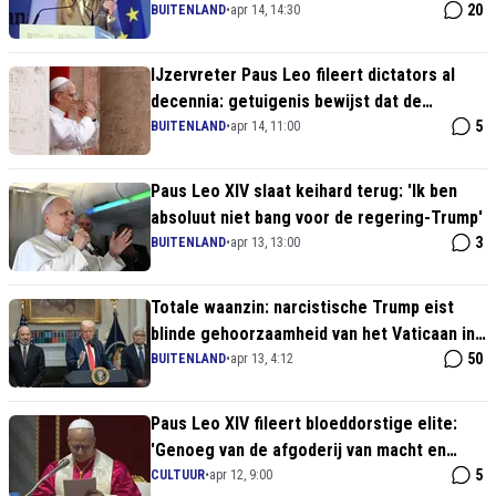
Amerikaanse waanzin
20
BUITENLAND
•
apr 14, 14:30
IJzervreter Paus Leo fileert dictators al
decennia: getuigenis bewijst dat de
Kerkleider voor níémand buigt
5
BUITENLAND
•
apr 14, 11:00
Paus Leo XIV slaat keihard terug: 'Ik ben
absoluut niet bang voor de regering-Trump'
3
BUITENLAND
•
apr 13, 13:00
Totale waanzin: narcistische Trump eist
blinde gehoorzaamheid van het Vaticaan in
walgelijke tirade
50
BUITENLAND
•
apr 13, 4:12
Paus Leo XIV fileert bloeddorstige elite:
'Genoeg van de afgoderij van macht en
geld!'
5
CULTUUR
•
apr 12, 9:00