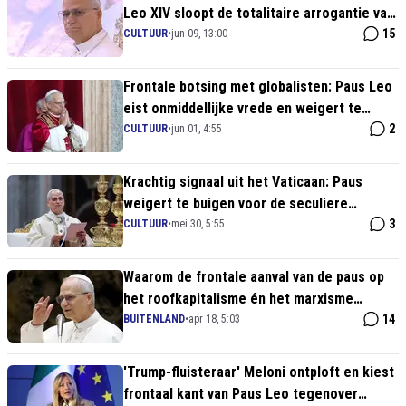
Leo XIV sloopt de totalitaire arrogantie van
de moderne controlestaat in historisch
15
CULTUUR
•
jun 09, 13:00
parlementair adres
Frontale botsing met globalisten: Paus Leo
eist onmiddellijke vrede en weigert te
buigen voor oorlogshitsers
2
CULTUUR
•
jun 01, 4:55
Krachtig signaal uit het Vaticaan: Paus
weigert te buigen voor de seculiere
deugcultuur en eist authentiek geloof
3
CULTUUR
•
mei 30, 5:55
Waarom de frontale aanval van de paus op
het roofkapitalisme én het marxisme
precies is wat de wereld nu nodig heeft
14
BUITENLAND
•
apr 18, 5:03
'Trump-fluisteraar' Meloni ontploft en kiest
frontaal kant van Paus Leo tegenover