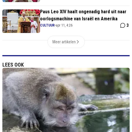
Paus Leo XIV haalt ongenadig hard uit naar
oorlogsmachine van Israël en Amerika
3
CULTUUR
•
apr 11, 4:26
Meer artikelen
LEES OOK