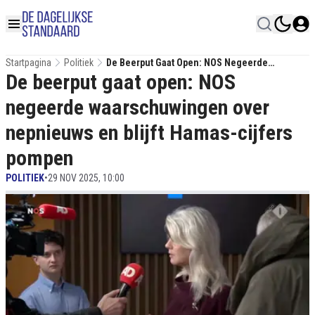
Startpagina
Politiek
De Beerput Gaat Open: NOS Negeerde
De beerput gaat open: NOS
Waarschuwingen Over Nepnieuws En Blijft
Hamas-Cijfers Pompen
negeerde waarschuwingen over
nepnieuws en blijft Hamas-cijfers
pompen
POLITIEK
•
29 NOV 2025, 10:00