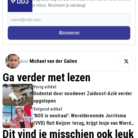
je inbox. Abonneer je vandaag!
Abonneren
Michael van der Galien
door
Ga verder met lezen
Vorig artikel
Dodental door noodweer Zuidoost-Azië verder
opgelopen
Volgend artikel
'NOS is neutraal': Wereldvreemde Jorritsma
(VVD) fluit Keijzer terug, krijgt lesje van Wierd
Duk
Dit vind je misschien ook leuk