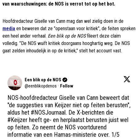
van waarschuwingen: de NOS is verrot tot op het bot.
Hoofdredacteur Giselle van Cann mag dan wel zielig doen in de
media
en beweren dat ze "openstaan voor kritiek", de feiten spreken
een heel ander verhaal.
Een blik op de NOS
fileert deze claim
volledig. "De NOS wuift kritiek doorgaans hooghartig weg. De NOS
gaat zelden inhoudelijk in op de kritiek," stelt het account vast.
Een blik op de NOS
@
eenblikopdenos
·
Follow
NOS-hoofdredacteur Giselle van Cann beweert dat 
"de suggesties van Keijzer niet op feiten berusten", 
aldus het 
#NOSJournaal
. De X-berichten die 
#Keijzer
 heeft ge- en herplaatst berusten juist wel 
op feiten. Zo neemt de NOS voortdurend 
informatie van een Hamas-ministerie over. 1/5