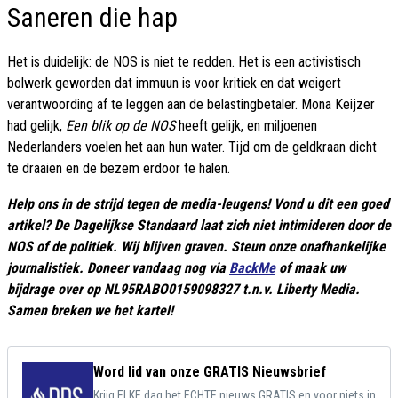
Saneren die hap
Het is duidelijk: de NOS is niet te redden. Het is een activistisch
bolwerk geworden dat immuun is voor kritiek en dat weigert
verantwoording af te leggen aan de belastingbetaler. Mona Keijzer
had gelijk,
Een blik op de NOS
heeft gelijk, en miljoenen
Nederlanders voelen het aan hun water. Tijd om de geldkraan dicht
te draaien en de bezem erdoor te halen.
Help ons in de strijd tegen de media-leugens! Vond u dit een goed
artikel? De Dagelijkse Standaard laat zich niet intimideren door de
NOS of de politiek. Wij blijven graven. Steun onze onafhankelijke
journalistiek. Doneer vandaag nog via
BackMe
of maak uw
bijdrage over op NL95RABO0159098327 t.n.v. Liberty Media.
Samen breken we het kartel!
Word lid van onze GRATIS Nieuwsbrief
Krijg ELKE dag het ECHTE nieuws GRATIS en voor niets in