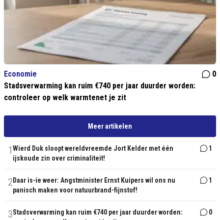
Economie
0
Stadsverwarming kan ruim €740 per jaar duurder worden:
controleer op welk warmtenet je zit
Meer artikelen
1
Wierd Duk sloopt wereldvreemde Jort Kelder met één
1
ijskoude zin over criminaliteit!
2
Daar is-ie weer: Angstminister Ernst Kuipers wil ons nu
1
panisch maken voor natuurbrand-fijnstof!
3
Stadsverwarming kan ruim €740 per jaar duurder worden:
0