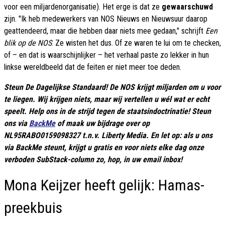
voor een miljardenorganisatie). Het erge is dat ze
gewaarschuwd
zijn. "Ik heb medewerkers van NOS Nieuws en Nieuwsuur daarop
geattendeerd, maar die hebben daar niets mee gedaan," schrijft
Een
blik op de NOS
. Ze wisten het dus. Of ze waren te lui om te checken,
of – en dat is waarschijnlijker – het verhaal paste zo lekker in hun
linkse wereldbeeld dat de feiten er niet meer toe deden.
Steun De Dagelijkse Standaard! De NOS krijgt miljarden om u voor
te liegen. Wij krijgen niets, maar wij vertellen u wél wat er echt
speelt. Help ons in de strijd tegen de staatsindoctrinatie! Steun
ons via
BackMe
of maak uw bijdrage over op
NL95RABO0159098327 t.n.v. Liberty Media. En let op: als u ons
via BackMe steunt, krijgt u gratis en voor niets elke dag onze
verboden SubStack-column zo, hop, in uw email inbox!
Mona Keijzer heeft gelijk: Hamas-
preekbuis