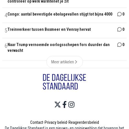
controleer op welk warmtenet je zit
4
Congo: aantal bevestigde ebolagevallen stijgt tot bijna 4000
0
5
Treinverkeer tussen Boxmeer en Venray hervat
0
6
Naar Trump vernoemde oorlogsschepen fors duurder dan
0
verwacht
Meer artikelen
Contact
•
Privacy beleid
•
Reageerdersbeleid
De Dagelijkse Standaard is een nieuws- en opinieweblog dat bovenop het