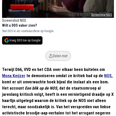
Screenshot NOS
Screenshot NOS
Wilt u DDS vaker zien?
Stel DDS in als voorkeursbron op Google.
Voeg DDS toe op Google
Delen met
Terwijl D66, VVD en het CDA over elkaar heen buitelen om
Mona Keijzer
te demoniseren omdat ze kritiek had op de
NOS
,
komt er uit onverwachte hoek bijval die inslaat als een bom.
Het account
Een blik op de NOS
, dat de staatsomroep al
jarenlang kritisch volgt, heeft in een vernietigend draadje op X
haarfijn uitgelegd waarom de kritiek op de NOS niet alleen
terecht, maar noodzakelijk is. Van het verspreiden van linkse
activistische broodje-aap-verhalen tot het arrogant negeren