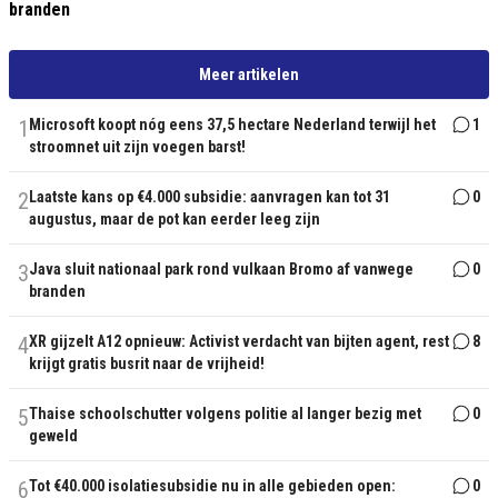
branden
Meer artikelen
1
Microsoft koopt nóg eens 37,5 hectare Nederland terwijl het
1
stroomnet uit zijn voegen barst!
2
Laatste kans op €4.000 subsidie: aanvragen kan tot 31
0
augustus, maar de pot kan eerder leeg zijn
3
Java sluit nationaal park rond vulkaan Bromo af vanwege
0
branden
4
XR gijzelt A12 opnieuw: Activist verdacht van bijten agent, rest
8
krijgt gratis busrit naar de vrijheid!
5
Thaise schoolschutter volgens politie al langer bezig met
0
geweld
6
Tot €40.000 isolatiesubsidie nu in alle gebieden open:
0