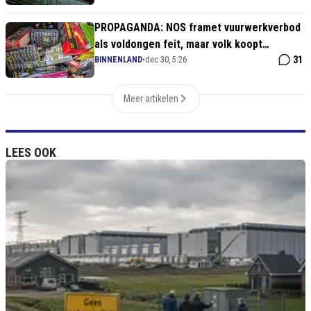
PROPAGANDA: NOS framet vuurwerkverbod
als voldongen feit, maar volk koopt
MASSALE hoeveelheden!
31
BINNENLAND
•
dec 30, 5:26
Meer artikelen
LEES OOK