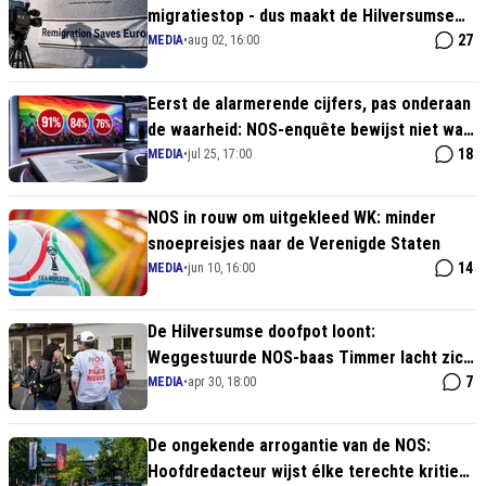
migratiestop - dus maakt de Hilversumse
staatsomroep er een Poetin-complot van
27
MEDIA
•
aug 02, 16:00
Eerst de alarmerende cijfers, pas onderaan
de waarheid: NOS-enquête bewijst niet wat
de kop suggereert
18
MEDIA
•
jul 25, 17:00
NOS in rouw om uitgekleed WK: minder
snoepreisjes naar de Verenigde Staten
14
MEDIA
•
jun 10, 16:00
De Hilversumse doofpot loont:
Weggestuurde NOS-baas Timmer lacht zich
rot met bizar hoge ontslagvergoeding
7
MEDIA
•
apr 30, 18:00
De ongekende arrogantie van de NOS:
Hoofdredacteur wijst élke terechte kritiek