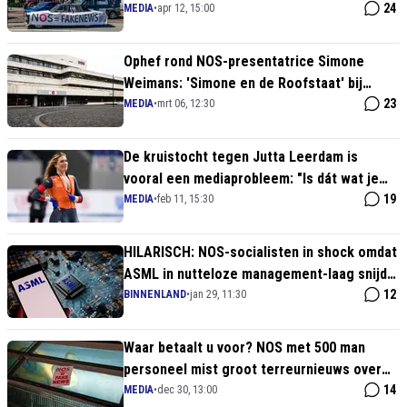
af als 'verdachtmaking'
24
MEDIA
•
apr 12, 15:00
Ophef rond NOS-presentatrice Simone
Weimans: 'Simone en de Roofstaat' bij
Omroep ZWART bewijst NOS-bias
23
MEDIA
•
mrt 06, 12:30
De kruistocht tegen Jutta Leerdam is
vooral een mediaprobleem: "Is dát wat je
kiest als duiding!?"
19
MEDIA
•
feb 11, 15:30
HILARISCH: NOS-socialisten in shock omdat
ASML in nutteloze management-laag snijdt
(terwijl de winst binnenstroomt!)
12
BINNENLAND
•
jan 29, 11:30
Waar betaalt u voor? NOS met 500 man
personeel mist groot terreurnieuws over
Hamas
14
MEDIA
•
dec 30, 13:00