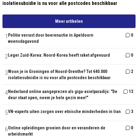
isolatiesubsidie is nu voor alle postcodes beschikbaar
Meer artikelen
1
Politie verrast door boerenactie in Apeldoorn
0
woensdagavond
2
Leger Zuid-Korea: Noord-Korea heeft raket afgevuurd
0
3
Woon je in Groningen of Noord-Drenthe? Tot €40.000
2
isolatiesubsidie is nu voor alle postcodes beschikbaar
4
Nederland online aangeprezen als giga-asielparadijs: "De
13
deur staat open, neem je hele gezin mee!"
5
VN-experts uiten zorgen over etnische minderheden in Iran
3
6
Online opleidingen groeien door en veranderen de
0
arbeidsmarkt