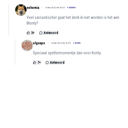
nehemia
13 mei 2022 om 18:03
+
535670
Veel sarcastischer gaat het denk ik niet worden is het wel
Monty?
3
+
Antwoord
elguapo
13 mei 2022 om 18:49
+
53256
Speciaal spettermomentje dan voor Konty.
7
+
Antwoord