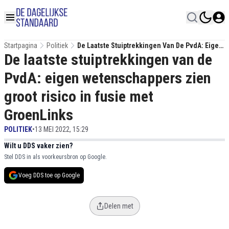
Startpagina
Politiek
De Laatste Stuiptrekkingen Van De PvdA: Eigen
De laatste stuiptrekkingen van de
Wetenschappers Zien Groot Risico In Fusie Met
GroenLinks
PvdA: eigen wetenschappers zien
groot risico in fusie met
GroenLinks
POLITIEK
•
13 MEI 2022, 15:29
Wilt u DDS vaker zien?
Stel DDS in als voorkeursbron op Google.
Voeg DDS toe op Google
Delen met