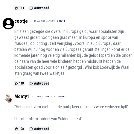
11
+
Antwoord
cootje
13 mei 2022 om 15:55
+
52614
Er is een gezegde die overal in Europa geld , waar socialisten zijn
geweest groeit nooit geen gras meer., in Europa en spoor van
fraudes , oplichting , zelf verrijking , vooral in zuid Europa , daar
betalen wij nu nog voor en via Europese garant stellingen komt er de
komende jaren nog vele tig.miljarden bij , de geloofspartijen die onder
de naam van de heer vele kinderen hebben misbruikt hebben de
socialisten goed voor zich zelf gezorgd , Wim kok Lodewijk de Waal
aten graag van twee walletjes
18
+
Antwoord
Monty1
13 mei 2022 om 15:25
+
8096
''Het is niet voor niets dat de partij keer op keer zware verliezen lijdt''
Dit tot grote voordeel van Wilders en FvD.
13
+
Antwoord