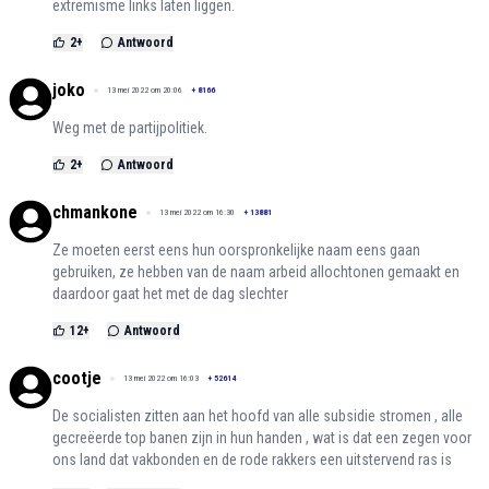
extremisme links laten liggen.
2
+
Antwoord
joko
13 mei 2022 om 20:06
+
8166
Weg met de partijpolitiek.
2
+
Antwoord
chmankone
13 mei 2022 om 16:30
+
13881
Ze moeten eerst eens hun oorspronkelijke naam eens gaan
gebruiken, ze hebben van de naam arbeid allochtonen gemaakt en
daardoor gaat het met de dag slechter
12
+
Antwoord
cootje
13 mei 2022 om 16:03
+
52614
De socialisten zitten aan het hoofd van alle subsidie stromen , alle
gecreëerde top banen zijn in hun handen , wat is dat een zegen voor
ons land dat vakbonden en de rode rakkers een uitstervend ras is