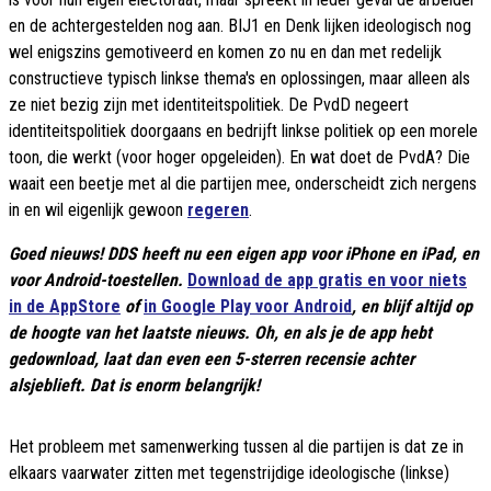
en de achtergestelden nog aan. BIJ1 en Denk lijken ideologisch nog
wel enigszins gemotiveerd en komen zo nu en dan met redelijk
constructieve typisch linkse thema's en oplossingen, maar alleen als
ze niet bezig zijn met identiteitspolitiek. De PvdD negeert
identiteitspolitiek doorgaans en bedrijft linkse politiek op een morele
toon, die werkt (voor hoger opgeleiden). En wat doet de PvdA? Die
waait een beetje met al die partijen mee, onderscheidt zich nergens
in en wil eigenlijk gewoon
regeren
.
Goed nieuws! DDS heeft nu een eigen app voor iPhone en iPad, en
voor Android-toestellen.
Download de app gratis en voor niets
in de AppStore
of
in Google Play voor Android
, en blijf altijd op
de hoogte van het laatste nieuws. Oh, en als je de app hebt
gedownload, laat dan even een 5-sterren recensie achter
alsjeblieft. Dat is enorm belangrijk!
Het probleem met samenwerking tussen al die partijen is dat ze in
elkaars vaarwater zitten met tegenstrijdige ideologische (linkse)