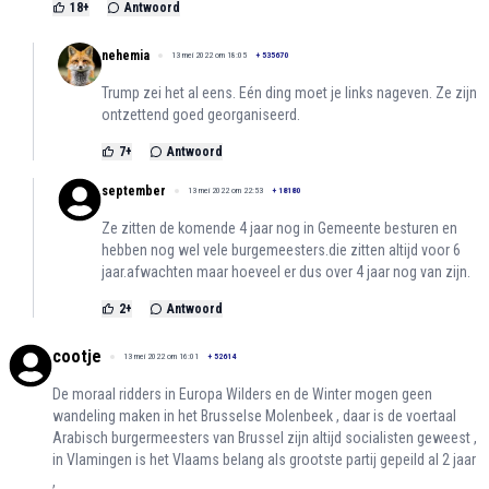
18
+
Antwoord
nehemia
13 mei 2022 om 18:05
+
535670
Trump zei het al eens. Eén ding moet je links nageven. Ze zijn
ontzettend goed georganiseerd.
7
+
Antwoord
september
13 mei 2022 om 22:53
+
18180
Ze zitten de komende 4 jaar nog in Gemeente besturen en
hebben nog wel vele burgemeesters.die zitten altijd voor 6
jaar.afwachten maar hoeveel er dus over 4 jaar nog van zijn.
2
+
Antwoord
cootje
13 mei 2022 om 16:01
+
52614
De moraal ridders in Europa Wilders en de Winter mogen geen
wandeling maken in het Brusselse Molenbeek , daar is de voertaal
Arabisch burgermeesters van Brussel zijn altijd socialisten geweest ,
in Vlamingen is het Vlaams belang als grootste partij gepeild al 2 jaar
,