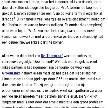
stand zou kunnen komen, maar het is doordrenkt van risico's, mede
door diezelfde ideologische leegte de PvdA telkens de kop heeft
gekost. Daarom schrijven ze een fusie op korte termijn eigenlijk al
direct af. Er is namelijk veel 'energie en overtuigingskracht' nodig om
dat überhaupt te kunnen bewerkstelligen. En omdat die (compleet)
ontbreken bij de PvdA, zou men beter langzaam steeds meer
kunnen samenwerken met andere linkse partijen, om uiteindelijk tot
een geheel nieuwe linkse partij te komen.
Alles wat in dit artikel van
De Telegraaf
wordt beschreven,
schreeuwt eigenlijk: 'Doe het niet!' Wat ook niet zo gek is, want
linkse partijen in het algemeen zijn behoorlijk de weg kwijt.
GroenLinks
hamert alleen maar op het idee dat Nederland het
klimaat moet redden (gekaapt door D66) en maakt zich totaal niet
druk over de kosten. Tenzij een groot bedrijf of een rijke
ondernemer in het nieuws is natuurlijk, want dan sputteren ze weer
een 'de rijken moeten meer betalen'-zinnetje eruit. De SP krijgt
langzaam maar zeker door dat arbeidsmigratie een groot probleem
is voor hun eigen electoraat, maar spreekt in ieder geval de arbeider