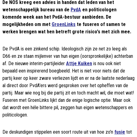
De NOS kreeg een advies in handen dat leden van het
wetenschappelijk bureau van de
PvdA
en politicologen
komende week aan het PvdA-bestuur aanbieden. De
mogelijkheden om met
GroenLinks
te fuseren of samen te
werken brengen wat hen betreft grote risico's met zich mee.
De PvdA is een zinkend schip. Ideologisch zijn ze net zo leeg als
D66 en ze staan mijlenver van hun eigen (oorspronkelijke) achterban
af. De nieuwe interim-partijleider
Attje Kuiken
is nou ook niet
bepaald een inspirerend boegbeeld. Het is niet voor niets dat de
partij keer op keer zware verliezen lijdt en er na de laatste nederlaag
al direct door PvdA'ers werd gesproken over het opheffen van de
partij. Maar wie nog bij die partij zit en toch macht wil, die moet wat!
Fuseren met GroenLinks lijkt dan de enige logische optie. Maar ook
dat wordt een héle bittere pil, zeggen hun eigen wetenschappers en
politicologen.
De deskundigen stippelen een soort route uit van hoe zo'n
fusie
tot