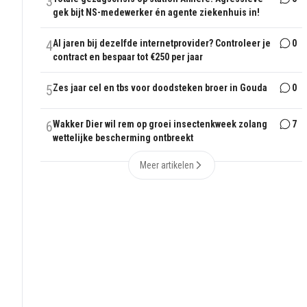
3
gek bijt NS-medewerker én agente ziekenhuis in!
4
Al jaren bij dezelfde internetprovider? Controleer je
0
contract en bespaar tot €250 per jaar
5
Zes jaar cel en tbs voor doodsteken broer in Gouda
0
6
Wakker Dier wil rem op groei insectenkweek zolang
7
wettelijke bescherming ontbreekt
Meer artikelen