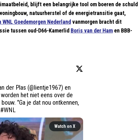
limaatbeleid, blijft een belangrijke tool om boeren de schuld
woningbouw, natuurherstel of de energietransitie gaat,
an WNL Goedemorgen Nederland
vanmorgen bracht dit
cussie tussen oud-D66-Kamerlid
Boris van der Ham
en BBB-
an der Plas (
@lientje1967
) en 
 worden het niet eens over de 
 bouw. "Ga je dat nou ontkennen, 
 
#WNL
Watch on X