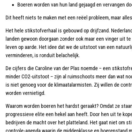
Boeren worden van hun land gejaagd en vervangen do
Dit heeft niets te maken met een reëel probleem, maar alles
Het hele stikstofverhaal is gebouwd op drijfzand. Nederland
landen gewoon doorgaan zonder ook maar een vinger uit te s
leven op aarde. Het idee dat we de uitstoot van een natuurli
verminderen, is ronduit belachelijk.
De cijfers die Caroline van der Plas noemde – een stikstof
minder CO2-uitstoot – zijn al ruimschoots meer dan wat nodig
is niet genoeg voor de klimaatalarmisten. Zij willen de con
worden vernietigd.
Waarom worden boeren het hardst geraakt? Omdat ze staan v
progressieve elite een hekel aan heeft. Door hen uit te ko
bedrijven de macht over het platteland. Het gaat niet om sti
controle-agenda waarin de middenklasse en boerenstand mo