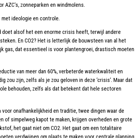
or AZC's, zonneparken en windmolens.
 met ideologie en controle.
 doet alsof het een enorme crisis heeft, terwijl andere
teken. En CO2? Het is letterlijk de bouwsteen van al het
jk gas, dat essentieel is voor plantengroei, drastisch moeten
reductie van meer dan 60%, verbeterde waterkwaliteit en
 zou zijn, zelfs als je zou geloven in deze ‘crisis’. Maar dat
trole behouden, zelfs als dat betekent dat hele sectoren
oor onafhankelijkheid en traditie, twee dingen waar de
pen of simpelweg kapot te maken, krijgen overheden en grote
kstof, het gaat niet om CO2. Het gaat om een totalitaire
eten verdwijnen om plaats te maken voor centrale planning