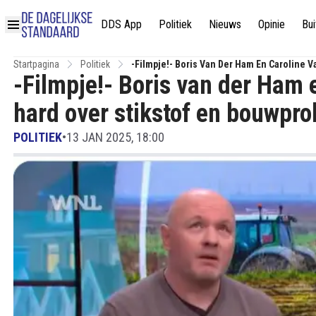
DDS App
Politiek
Nieuws
Opinie
Bui
Startpagina
Politiek
-Filmpje!- Boris Van Der Ham En Caroline 
-Filmpje!- Boris van der Ham 
hard over stikstof en bouwpr
POLITIEK
•
13 JAN 2025, 18:00