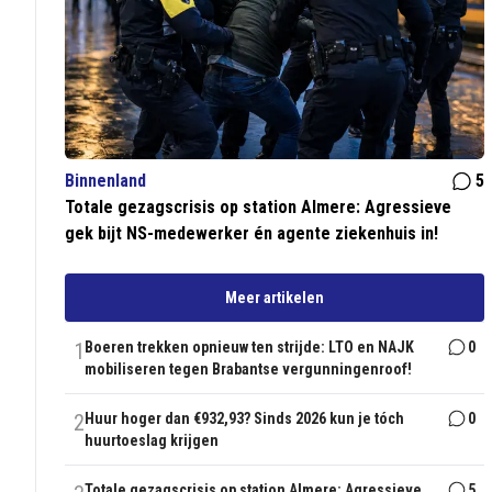
Binnenland
5
Totale gezagscrisis op station Almere: Agressieve
gek bijt NS-medewerker én agente ziekenhuis in!
Meer artikelen
1
Boeren trekken opnieuw ten strijde: LTO en NAJK
0
mobiliseren tegen Brabantse vergunningenroof!
2
Huur hoger dan €932,93? Sinds 2026 kun je tóch
0
huurtoeslag krijgen
Totale gezagscrisis op station Almere: Agressieve
5