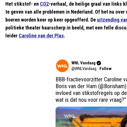
Het stikstof- en
CO2
-verhaal, de heilige graal van links k
te geven van alle problemen in Nederland. Of het nu over 
boeren worden keer op keer opgeofferd. De
uitzending v
politieke theater haarscherp in beeld, met een felle dis
leider
Caroline van der Plas
.
WNL Vandaag
@
WNLVandaag
·
Follow
BBB-fractievoorzitter Caroline v
Boris van der Ham (
@Borisham
)
invloed van stikstofregels op de
wat is dat nou voor rare vraag?"