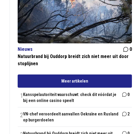
Nieuws
0
Natuurbrand bij Ouddorp breidt zich niet meer uit door
stoplijnen
Meer artikelen
1
Kansspelautoriteit waarschuwt: check dit vóórdat je
0
bij een online casino speelt
2
VN-chef veroordeelt aanvallen Oekraïne en Rusland
2
op burgerdoelen
Natuurbrand bij Ouddorp breidt zich niet meer uit
0