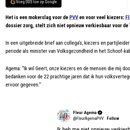
Voeg DDS toe op Google
Het is een mokerslag voor de
PVV
en voor veel kiezers:
F
dossier zorg, stelt zich niet opnieuw verkiesbaar voor d
In een uitgebreide brief aan collega’s, kiezers en partijleid
periode als minister van Volksgezondheid in het Schoof-kab
Agema: “Ik wil Geert, onze kiezers en de mensen die mij d
bedanken voor de 22 prachtige jaren dat ik hun volksverteg
ervoor gegeven.”
Fleur Agema
@
FleurAgemaPVV
·
Follow
Ik heb me niet opnieuw verkiesb