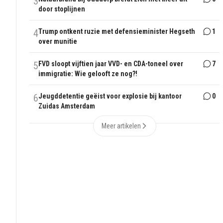
3
door stoplijnen
4
Trump ontkent ruzie met defensieminister Hegseth
1
over munitie
5
FVD sloopt vijftien jaar VVD- en CDA-toneel over
7
immigratie: Wie gelooft ze nog?!
6
Jeugddetentie geëist voor explosie bij kantoor
0
Zuidas Amsterdam
Meer artikelen