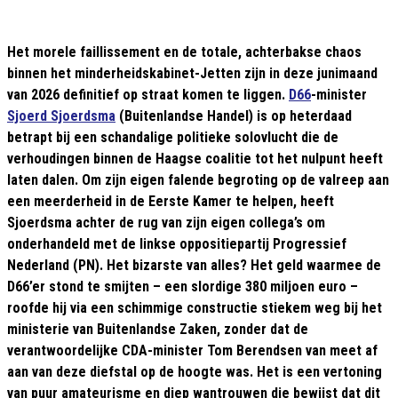
Het morele faillissement en de totale, achterbakse chaos
binnen het minderheidskabinet-Jetten zijn in deze junimaand
van 2026 definitief op straat komen te liggen.
D66
-minister
Sjoerd Sjoerdsma
(Buitenlandse Handel) is op heterdaad
betrapt bij een schandalige politieke solovlucht die de
verhoudingen binnen de Haagse coalitie tot het nulpunt heeft
laten dalen. Om zijn eigen falende begroting op de valreep aan
een meerderheid in de Eerste Kamer te helpen, heeft
Sjoerdsma achter de rug van zijn eigen collega’s om
onderhandeld met de linkse oppositiepartij Progressief
Nederland (PN). Het bizarste van alles? Het geld waarmee de
D66’er stond te smijten – een slordige 380 miljoen euro –
roofde hij via een schimmige constructie stiekem weg bij het
ministerie van Buitenlandse Zaken, zonder dat de
verantwoordelijke CDA-minister Tom Berendsen van meet af
aan van deze diefstal op de hoogte was. Het is een vertoning
van puur amateurisme en diep wantrouwen die bewijst dat dit