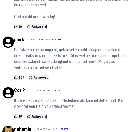
duitse breedpisser!
God sta dit arme volk bij!
0
+
Antwoord
plurk
10 juni 2026 om 17:42
+
149439
Diefstal van belastinggeld, gekonkel en achterklap maar vallen doet
deze freakshow nog steeds niet. Dit is wel het meest incompetente
debielenkabinet wat Nederigland ooit gehad heeft. Moge god
verhoeden dat het de rit uitzit.
13
+
Antwoord
Cor.P
10 juni 2026 om 17:08
+
4919
Ik denk dat de vlag uit gaat in Nederland als kabinet Jetten valt .Kan
ook nog een klein volksfeest worden.
9
+
Antwoord
nehemia
10 juni 2026 om 16:15
+
535768