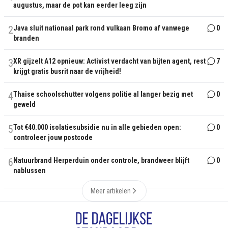
augustus, maar de pot kan eerder leeg zijn
2
Java sluit nationaal park rond vulkaan Bromo af vanwege
0
branden
3
XR gijzelt A12 opnieuw: Activist verdacht van bijten agent, rest
7
krijgt gratis busrit naar de vrijheid!
4
Thaise schoolschutter volgens politie al langer bezig met
0
geweld
5
Tot €40.000 isolatiesubsidie nu in alle gebieden open:
0
controleer jouw postcode
6
Natuurbrand Herperduin onder controle, brandweer blijft
0
nablussen
Meer artikelen