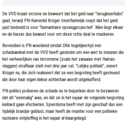
De VVD kraait victorie en beweert dat het geld naar "terugkeerhubs"
gaat, terwijl PN-Kamerlid Kröger triomfantelijk roept dat het geld
juist bedoeld is voor "humanitaire opvangprojecten". Men liegt elkaar
en de kiezer dus bewust voor om deze rotte deal te maskeren.
Bovendien is PN woedend omdat D66 tegelijkertijd een
schaduwdeal met de VVD heeft gesloten om een wet te steunen die
het verheerlijken van terrorisme (zoals het zwaaien met Hamas-
vlaggen) strafbaar stelt met drie jaar cel. "Lelijke politiek", sneert
Kröger nu, die zich realiseert dat ze een begroting heeft gesteund
die door haar eigen linkse achterban wordt uitgekafferd.
PN-politici proberen de schade nu te beperken door te bezweren
dat dit "eenmalig" was, en dat ze in het najaar de volgende begroting
keihard gaan afschieten. Sjoerdsma heeft met zijn geschuif dus een
tijdelijk brandje geblust, maar heeft de munitie voor een politieke
nucleaire ontploffing in het najaar al klaargelegd.