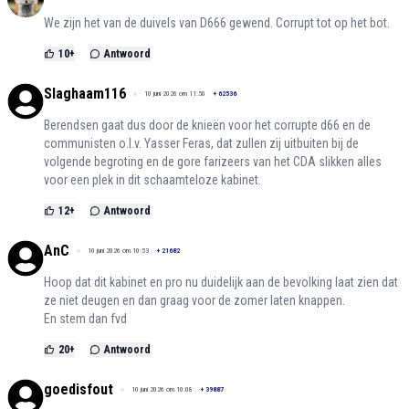
We zijn het van de duivels van D666 gewend. Corrupt tot op het bot.
10
+
Antwoord
Slaghaam116
10 juni 2026 om 11:50
+
62536
Berendsen gaat dus door de knieën voor het corrupte d66 en de
communisten o.l.v. Yasser Feras, dat zullen zij uitbuiten bij de
volgende begroting en de gore farizeers van het CDA slikken alles
voor een plek in dit schaamteloze kabinet.
12
+
Antwoord
AnC
10 juni 2026 om 10:53
+
21682
Hoop dat dit kabinet en pro nu duidelijk aan de bevolking laat zien dat
ze niet deugen en dan graag voor de zomer laten knappen.
En stem dan fvd
20
+
Antwoord
goedisfout
10 juni 2026 om 10:08
+
39887