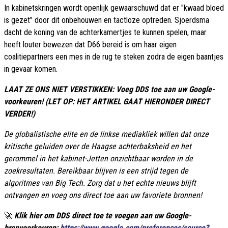
In kabinetskringen wordt openlijk gewaarschuwd dat er "kwaad bloed
is gezet" door dit onbehouwen en tactloze optreden. Sjoerdsma
dacht de koning van de achterkamertjes te kunnen spelen, maar
heeft louter bewezen dat D66 bereid is om haar eigen
coalitiepartners een mes in de rug te steken zodra de eigen baantjes
in gevaar komen.
LAAT ZE ONS NIET VERSTIKKEN: Voeg DDS toe aan uw Google-
voorkeuren! (LET OP: HET ARTIKEL GAAT HIERONDER DIRECT
VERDER!)
De globalistische elite en de linkse mediakliek willen dat onze
kritische geluiden over de Haagse achterbaksheid en het
gerommel in het kabinet-Jetten onzichtbaar worden in de
zoekresultaten. Bereikbaar blijven is een strijd tegen de
algoritmes van Big Tech. Zorg dat u het echte nieuws blijft
ontvangen en voeg ons direct toe aan uw favoriete bronnen!
🚀
Klik hier om DDS direct toe te voegen aan uw Google-
bronvoorkeuren:
https://www.google.com/preferences/source?