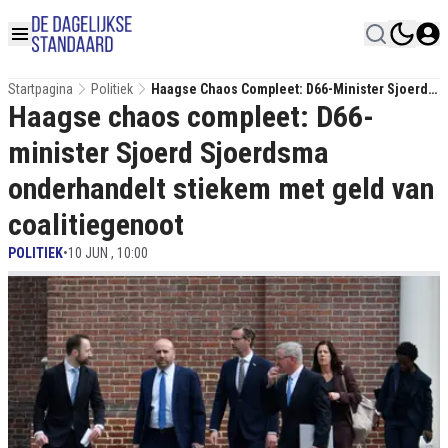
Startpagina
Politiek
Haagse Chaos Compleet: D66-Minister Sjoerd
Haagse chaos compleet: D66-
Sjoerdsma Onderhandelt Stiekem Met Geld
Van Coalitiegenoot
minister Sjoerd Sjoerdsma
onderhandelt stiekem met geld van
coalitiegenoot
POLITIEK
•
10 JUN , 10:00