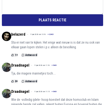
PLAATS REACTIE
belazerd
11 juni 2026 om 13:18
+
22421
Sta er niet van te kijken. Het enige wat nieuw is is dat ze nu ook van
elkaar gaan lopen stelen i.p.v. alleen de bevolking.
1
+
Antwoord
Draadnagel
11 juni 2026 om 11:18
+
5431
Tja, die magere mannetjes toch....
0
+
Antwoord
Draadnagel
11 juni 2026 om 11:15
+
5431
Wie de -volledig ijdele- hoop koestert dat deze homoclub en Islam
pijpende bende zal vallen, rekent buiten Europa en bovenal buiten die