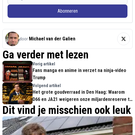
Abonneren
Michael van der Galien
door
Ga verder met lezen
Vorig artikel
Fans manga en anime in verzet na ninja-video
Trump
Volgend artikel
Het grote goudverraad in Den Haag: Waarom
D66 en JA21 weigeren onze miljardenreserve te
beschermen tegen Washington
Dit vind je misschien ook leuk