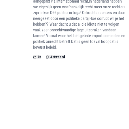
aangepakt via internationaal recht,in nederland hebben
we eigenlijk geen onafhankelijk recht meer.onze rechters
zijn linkse D66 politici in toga! Gekochte rechters en daar
neergezet door een politieke partij.Hoe corrupt wil je het
hebben?? Waar dacht u dat al die idiote niet te volgen
vaak zeer onrechtvaardige lage uitspraken vandaan
komen! Vooral waar het lichtgetinte import criminelen en
politiek onrecht betreft.Dat is geen toeval hoor,dat is
bewust beleid.
0
+
Antwoord