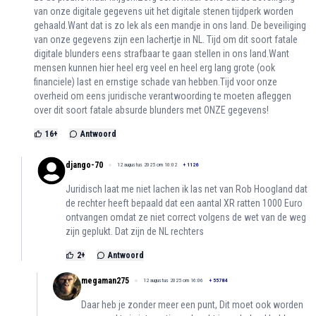
van onze digitale gegevens uit het digitale stenen tijdperk worden
gehaald.Want dat is zo lek als een mandje in ons land. De beveiliging
van onze gegevens zijn een lachertje in NL. Tijd om dit soort fatale
digitale blunders eens strafbaar te gaan stellen in ons land.Want
mensen kunnen hier heel erg veel en heel erg lang grote (ook
financiele) last en ernstige schade van hebben.Tijd voor onze
overheid om eens juridische verantwoording te moeten afleggen
over dit soort fatale absurde blunders met ONZE gegevens!
16
+
Antwoord
django-70
12 augustus 2025 om 10:02
+
1126
Juridisch laat me niet lachen ik las net van Rob Hoogland dat
de rechter heeft bepaald dat een aantal XR ratten 1000 Euro
ontvangen omdat ze niet correct volgens de wet van de weg
zijn geplukt. Dat zijn de NL rechters
2
+
Antwoord
megaman275
12 augustus 2025 om 16:06
+
55784
Daar heb je zonder meer een punt, Dit moet ook worden