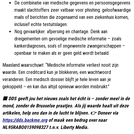
De combinatie van medische gegevens en persoonsgegevens
maakt slachtoffers zeer vatbaar voor phishing: geloofwaardige
mails of berichten die zogenaamd van een ziekenhuis komen,
inclusief echte testuitslagen.
Nog gevaarlijker: afpersing en chantage. Denk aan
dreigementen om gevoelige medische informatie – zoals
kankerdiagnoses, soa’s of ongewenste zwangerschappen –
openbaar te maken als er geen geld wordt betaald.
Maasland waarschuwt: “Medische informatie verliest nooit zijn
waarde. Een creditcard kun je blokkeren, een wachtwoord
veranderen. Een medisch dossier blijft je hele leven aan je
gekoppeld – en kan dus altijd opnieuw worden misbruikt.”
🟦 DDS geeft jou het nieuws zoals het écht is – zonder meel in de
mond, zonder de Brusselse praatjes. Als jij waarde haalt uit deze
artikelen, help ons dan in de lucht te blijven. 👉 Doneer via
https://dds.backme.org
of maak een bedrag over naar
NL95RABO0159098327 t.n.v. Liberty Media.