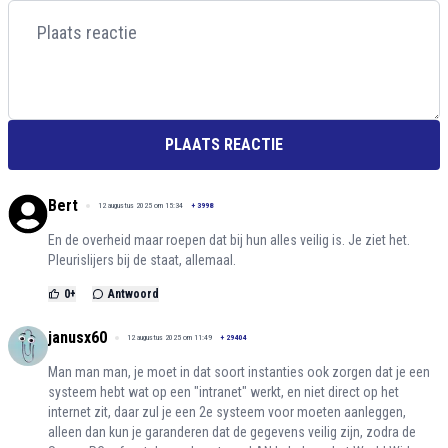
PLAATS REACTIE
Bert
12 augustus 2025 om 15:34
+
3998
En de overheid maar roepen dat bij hun alles veilig is. Je ziet het.
Pleurislijers bij de staat, allemaal.
0
+
Antwoord
janusx60
12 augustus 2025 om 11:49
+
29404
Man man man, je moet in dat soort instanties ook zorgen dat je een
systeem hebt wat op een "intranet" werkt, en niet direct op het
internet zit, daar zul je een 2e systeem voor moeten aanleggen,
alleen dan kun je garanderen dat de gegevens veilig zijn, zodra de