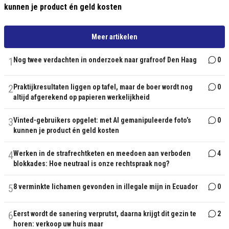
kunnen je product én geld kosten
Meer artikelen
1
Nog twee verdachten in onderzoek naar grafroof Den Haag
0
2
Praktijkresultaten liggen op tafel, maar de boer wordt nog
0
altijd afgerekend op papieren werkelijkheid
3
Vinted-gebruikers opgelet: met AI gemanipuleerde foto’s
0
kunnen je product én geld kosten
4
Werken in de strafrechtketen en meedoen aan verboden
4
blokkades: Hoe neutraal is onze rechtspraak nog?
5
8 verminkte lichamen gevonden in illegale mijn in Ecuador
0
6
Eerst wordt de sanering verprutst, daarna krijgt dit gezin te
2
horen: verkoop uw huis maar