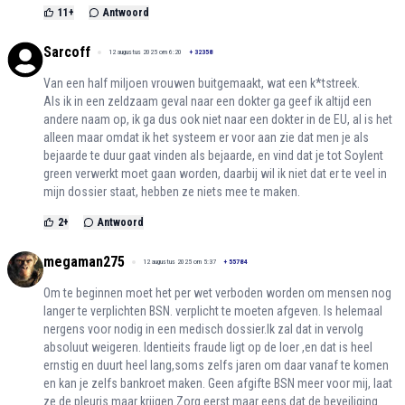
11
+
Antwoord
Sarcoff
12 augustus 2025 om 6:20
+
32358
Van een half miljoen vrouwen buitgemaakt, wat een k*tstreek.
Als ik in een zeldzaam geval naar een dokter ga geef ik altijd een
andere naam op, ik ga dus ook niet naar een dokter in de EU, al is het
alleen maar omdat ik het systeem er voor aan zie dat men je als
bejaarde te duur gaat vinden als bejaarde, en vind dat je tot Soylent
green verwerkt moet gaan worden, daarbij wil ik niet dat er te veel in
mijn dossier staat, hebben ze niets mee te maken.
2
+
Antwoord
megaman275
12 augustus 2025 om 5:37
+
55784
Om te beginnen moet het per wet verboden worden om mensen nog
langer te verplichten BSN. verplicht te moeten afgeven. Is helemaal
nergens voor nodig in een medisch dossier.Ik zal dat in vervolg
absoluut weigeren. Identieits fraude ligt op de loer ,en dat is heel
ernstig en duurt heel lang,soms zelfs jaren om daar vanaf te komen
en kan je zelfs bankroet maken. Geen afgifte BSN meer voor mij, laat
ze de pleuris maar krijgen.Zorg eerst maar eens dat de beveiliging