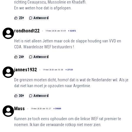
richting Ceaușescu, Mussolinie en Khadaffi.
En we weten hoe dat is afgelopen.
23
+
Antwoord
rondhondt22
19 mei 2026 om 10:49
+
32472
Het is niet alleen Jetten maar ook de slappe houding van VVD en
CDA. Waardeloze WEF bestuurders !
24
+
Antwoord
jannes1932
19 mei 2026 om 10:34
+
27131
De grenzen moeten dicht, homo! dat is wat de Nederlander wil. Als je
dat niet kan moet je opzouten naar Argentinie.
30
+
Antwoord
Mass
19 mei 2026 om 10:27
+
59069
Kunnen ze toch eens ophouden om die linkse WEF rat premier te
noemen. Ik kan die verwaande rotkop niet meer zien.