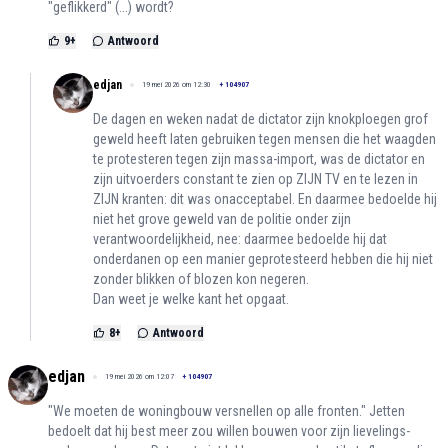
"geflikkerd" (...) wordt?
9
+
Antwoord
edjan
19 mei 2026 om 12:30
+
104907
De dagen en weken nadat de dictator zijn knokploegen grof
geweld heeft laten gebruiken tegen mensen die het waagden
te protesteren tegen zijn massa-import, was de dictator en
zijn uitvoerders constant te zien op ZIJN TV en te lezen in
ZIJN kranten: dit was onacceptabel. En daarmee bedoelde hij
niet het grove geweld van de politie onder zijn
verantwoordelijkheid, nee: daarmee bedoelde hij dat
onderdanen op een manier geprotesteerd hebben die hij niet
zonder blikken of blozen kon negeren.
Dan weet je welke kant het opgaat.
8
+
Antwoord
edjan
19 mei 2026 om 12:07
+
104907
"We moeten de woningbouw versnellen op alle fronten." Jetten
bedoelt dat hij best meer zou willen bouwen voor zijn lievelings-