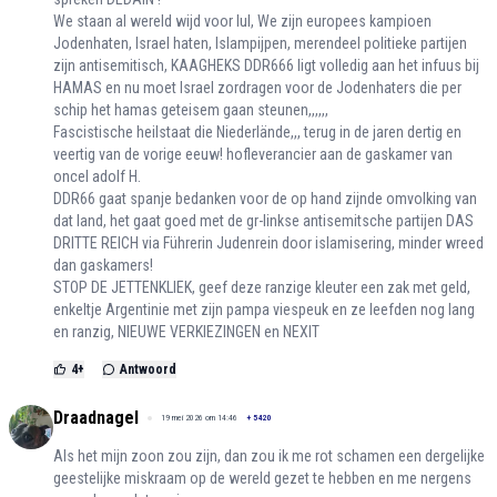
We staan al wereld wijd voor lul, We zijn europees kampioen
Jodenhaten, Israel haten, Islampijpen, merendeel politieke partijen
zijn antisemitisch, KAAGHEKS DDR666 ligt volledig aan het infuus bij
HAMAS en nu moet Israel zordragen voor de Jodenhaters die per
schip het hamas geteisem gaan steunen,,,,,,
Fascistische heilstaat die Niederlände,,, terug in de jaren dertig en
veertig van de vorige eeuw! hofleverancier aan de gaskamer van
oncel adolf H.
DDR66 gaat spanje bedanken voor de op hand zijnde omvolking van
dat land, het gaat goed met de gr-linkse antisemitsche partijen DAS
DRITTE REICH via Führerin Judenrein door islamisering, minder wreed
dan gaskamers!
STOP DE JETTENKLIEK, geef deze ranzige kleuter een zak met geld,
enkeltje Argentinie met zijn pampa viespeuk en ze leefden nog lang
en ranzig, NIEUWE VERKIEZINGEN en NEXIT
4
+
Antwoord
Draadnagel
19 mei 2026 om 14:46
+
5420
Als het mijn zoon zou zijn, dan zou ik me rot schamen een dergelijke
geestelijke miskraam op de wereld gezet te hebben en me nergens