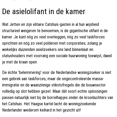
De asielolifant in de kamer
Wat Jetten en zijn elitaire Catshuis-gasten in al hun wijsheid
structureel weigeren te benoemen, is de gigantische olifant in de
kamer. Je kunt nóg zo veel overleggen, nóg zo veel taskforces
oprichten en nóg zo veel polderen met corporaties; zolang je
wekelijks duizenden asielzoekers ons land binnenlaat en
statushouders met voorrang een sociale huurwoning toewijst, dweil
je met de kraan open.
De échte 'belemmering' voor de Nederlandse woningzoeker is niet
een gebrek aan taskforces, maar de ongecontroleerde massa-
immigratie en de waanzinnige stikstofregels die de bouwsector
volledig op slot hebben gezet. Maar dát soort echte oplossingen
passen natuurlijk niet bij de borrelhapjes onder de kroonluchters van
het Catshuis. Het Haagse kartel lacht de woningzoekende
Nederlander wederom keihard in het gezicht uit!