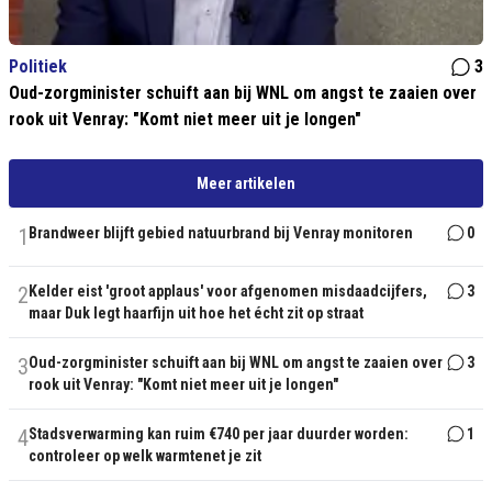
Politiek
3
Oud-zorgminister schuift aan bij WNL om angst te zaaien over
rook uit Venray: "Komt niet meer uit je longen"
Meer artikelen
1
Brandweer blijft gebied natuurbrand bij Venray monitoren
0
2
Kelder eist 'groot applaus' voor afgenomen misdaadcijfers,
3
maar Duk legt haarfijn uit hoe het écht zit op straat
3
Oud-zorgminister schuift aan bij WNL om angst te zaaien over
3
rook uit Venray: "Komt niet meer uit je longen"
4
Stadsverwarming kan ruim €740 per jaar duurder worden:
1
controleer op welk warmtenet je zit