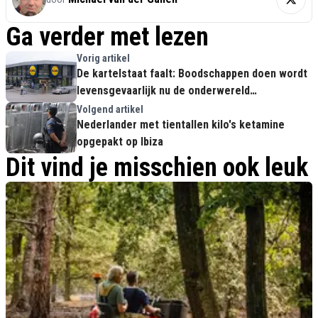
Ga verder met lezen
Vorig artikel
De kartelstaat faalt: Boodschappen doen wordt
levensgevaarlijk nu de onderwereld
supermarkten overspoelt met drugs
Volgend artikel
Nederlander met tientallen kilo's ketamine
opgepakt op Ibiza
Dit vind je misschien ook leuk