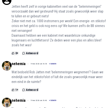
Jetten heeft zelf in vorige kabinetten veel van de "belemmeringen"
veroorzaakt dan wel gesteund! Hij staat zoals gewoonlijk weer slap
te lullen en er gebeurt niets!
Zeker niet met ca. 1000 instromers per week! Een energie- en stikstof
crisis en het geld is ook nog eens op! We kunnen zelfs de BB sirenes
niet vervangen!
Daarnaast hebben we een kabinet met waardeloze onkundige
leugenaars en luchtfietsers! Ze deden weer een plas en alles bleef
zoals het was!
0
+
Antwoord
nehemia
19 mei 2026 om 18:54
+
535670
Wat bedoeld Rob Jatten met 'belemmeringen wegnemen'? Gaan we
eindelijk van het stikstofslot of lult die zoals gewoonlijk maar weer
een eind in de ruimte?
1
+
Antwoord
nehemia
19 mei 2026 om 18:46
+
535670