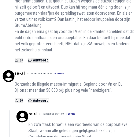
mohammedanen. Dat gaat niet lukken wegens de stikstofleugen die
hij zelf gelooft en uitvoert. Dus kan hij nog maar één ding doen: zijn
burgemeester-slaafjes de spreidingswet laten doorvoeren. En als er
verzet uit het volk komt? Dan laat hij het erdoor knuppelen door zijn
SturmAbteilung.
En de dagen erna gaat hij voor de TV en in de kranten schelden dat dit
echt ontoelaatbaar is en onacceptabel. En daar bedoelt hij mee dat
het volk geprotesteerd heeft, NIET dat zijn SA ouwetjes en kinderen
het ziekenhuis inslaat.
6
+
Antwoord
re-al
19 mei 2026 om 11:57
+
209683
Oorzaak : de illegale massa-immigratie. Gepland door Vn en Eu.
Bij ons : meer dan 50.000 p/j; plus nog vele "nareizigers".
9
+
Antwoord
re-al
19 mei 2026 om 11:59
+
209683
En zo'n "task force" is een voorbeeld van de corporatieve
Staat, waarin alle geledingen gelijkgeschakeld zijn.
Grondslag van de fascistische Staat.