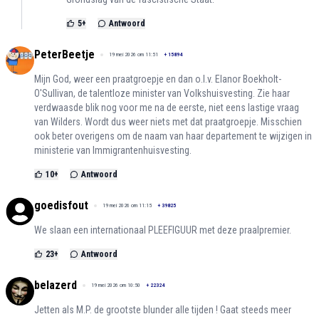
5
+
Antwoord
PeterBeetje
19 mei 2026 om 11:51
+
15894
Mijn God, weer een praatgroepje en dan o.l.v. Elanor Boekholt-
O'Sullivan, de talentloze minister van Volkshuisvesting. Zie haar
verdwaasde blik nog voor me na de eerste, niet eens lastige vraag
van Wilders. Wordt dus weer niets met dat praatgroepje. Misschien
ook beter overigens om de naam van haar departement te wijzigen in
ministerie van Immigrantenhuisvesting.
10
+
Antwoord
goedisfout
19 mei 2026 om 11:15
+
39825
We slaan een internationaal PLEEFIGUUR met deze praalpremier.
23
+
Antwoord
belazerd
19 mei 2026 om 10:50
+
22324
Jetten als M.P. de grootste blunder alle tijden ! Gaat steeds meer