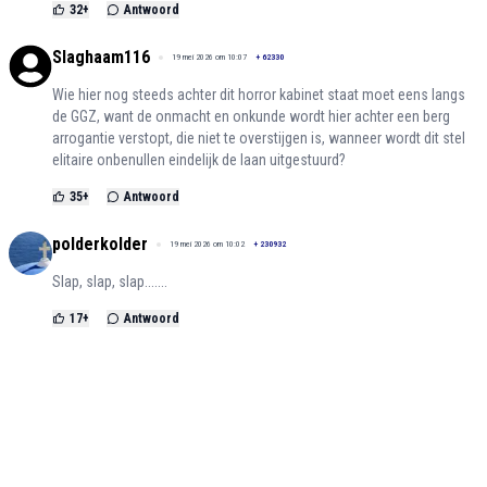
32
+
Antwoord
Slaghaam116
19 mei 2026 om 10:07
+
62330
Wie hier nog steeds achter dit horror kabinet staat moet eens langs
de GGZ, want de onmacht en onkunde wordt hier achter een berg
arrogantie verstopt, die niet te overstijgen is, wanneer wordt dit stel
elitaire onbenullen eindelijk de laan uitgestuurd?
35
+
Antwoord
polderkolder
19 mei 2026 om 10:02
+
230932
Slap, slap, slap.......
17
+
Antwoord