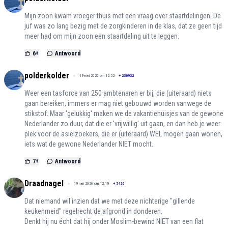
Mijn zoon kwam vroeger thuis met een vraag over staartdelingen. De
juf was zo lang bezig met de zorgkinderen in de klas, dat ze geen tijd
meer had om mijn zoon een staartdeling uit te leggen.
6
+
Antwoord
polderkolder
19 mei 2026 om 12:52
+
230932
Weer een tasforce van 250 ambtenaren er bij, die (uiteraard) niets
gaan bereiken, immers er mag niet gebouwd worden vanwege de
stikstof. Maar 'gelukkig' maken we de vakantiehuisjes van de gewone
Nederlander zo duur, dat die er 'vrijwillig' uit gaan, en dan heb je weer
plek voor de asielzoekers, die er (uiteraard) WËL mogen gaan wonen,
iets wat de gewone Nederlander NIET mocht.
7
+
Antwoord
Draadnagel
19 mei 2026 om 12:19
+
5420
Dat niemand wil inzien dat we met deze nichterige "gillende
keukenmeid" regelrecht de afgrond in donderen.
Denkt hij nu écht dat hij onder Moslim-bewind NIET van een flat