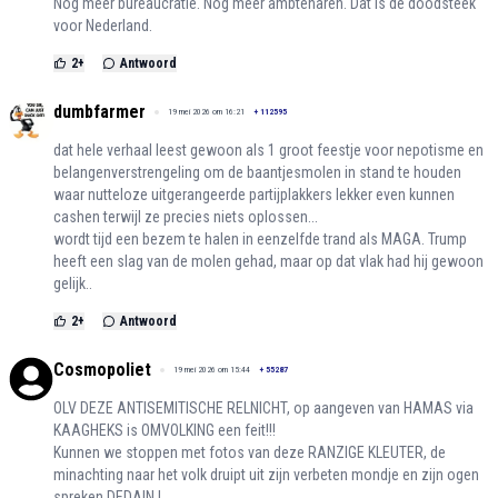
Nog meer bureaucratie. Nog meer ambtenaren. Dat is de doodsteek
voor Nederland.
2
+
Antwoord
dumbfarmer
19 mei 2026 om 16:21
+
112595
dat hele verhaal leest gewoon als 1 groot feestje voor nepotisme en
belangenverstrengeling om de baantjesmolen in stand te houden
waar nutteloze uitgerangeerde partijplakkers lekker even kunnen
cashen terwijl ze precies niets oplossen...
wordt tijd een bezem te halen in eenzelfde trand als MAGA. Trump
heeft een slag van de molen gehad, maar op dat vlak had hij gewoon
gelijk..
2
+
Antwoord
Cosmopoliet
19 mei 2026 om 15:44
+
55287
OLV DEZE ANTISEMITISCHE RELNICHT, op aangeven van HAMAS via
KAAGHEKS is OMVOLKING een feit!!!
Kunnen we stoppen met fotos van deze RANZIGE KLEUTER, de
minachting naar het volk druipt uit zijn verbeten mondje en zijn ogen
spreken DEDAIN !