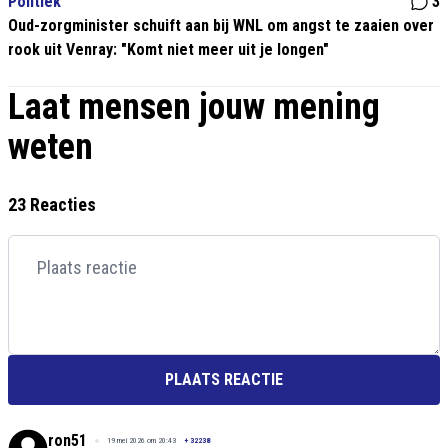
Politiek
3
Oud-zorgminister schuift aan bij WNL om angst te zaaien over
rook uit Venray: "Komt niet meer uit je longen"
Laat mensen jouw mening
weten
23 Reacties
PLAATS REACTIE
ron51
19 mei 2026 om 20:43
+
32238