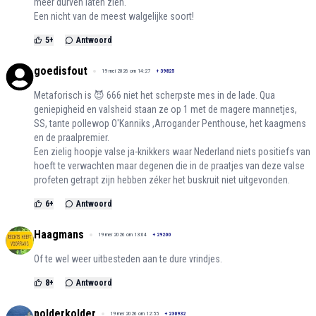
meer durven laten zien.
Een nicht van de meest walgelijke soort!
5
+
Antwoord
goedisfout
19 mei 2026 om 14:27
+
39825
Metaforisch is 😈 666 niet het scherpste mes in de lade. Qua
geniepigheid en valsheid staan ze op 1 met de magere mannetjes,
SS, tante pollewop O'Kanniks ,Arrogander Penthouse, het kaagmens
en de praalpremier.
Een zielig hoopje valse ja-knikkers waar Nederland niets positiefs van
hoeft te verwachten maar degenen die in de praatjes van deze valse
profeten getrapt zijn hebben zéker het buskruit niet uitgevonden.
6
+
Antwoord
Haagmans
19 mei 2026 om 13:04
+
29200
Of te wel weer uitbesteden aan te dure vrindjes.
8
+
Antwoord
polderkolder
19 mei 2026 om 12:55
+
230932