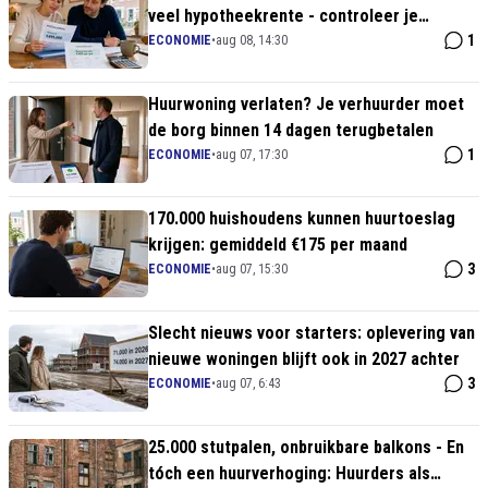
veel hypotheekrente - controleer je
risicoklasse
1
ECONOMIE
•
aug 08, 14:30
Huurwoning verlaten? Je verhuurder moet
de borg binnen 14 dagen terugbetalen
1
ECONOMIE
•
aug 07, 17:30
170.000 huishoudens kunnen huurtoeslag
krijgen: gemiddeld €175 per maand
3
ECONOMIE
•
aug 07, 15:30
Slecht nieuws voor starters: oplevering van
nieuwe woningen blijft ook in 2027 achter
3
ECONOMIE
•
aug 07, 6:43
25.000 stutpalen, onbruikbare balkons - En
tóch een huurverhoging: Huurders als