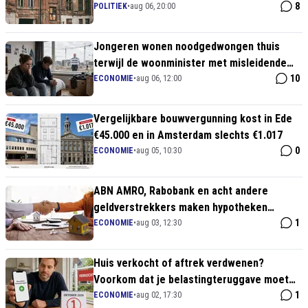
melkkoe behandeld!
8
POLITIEK
•
aug 06, 20:00
Jongeren wonen noodgedwongen thuis
terwijl de woonminister met misleidende
bouwcijfers pronkt
10
ECONOMIE
•
aug 06, 12:00
Vergelijkbare bouwvergunning kost in Ede
€45.000 en in Amsterdam slechts €1.017
0
ECONOMIE
•
aug 05, 10:30
ABN AMRO, Rabobank en acht andere
geldverstrekkers maken hypotheken
duurder
1
ECONOMIE
•
aug 03, 12:30
Huis verkocht of aftrek verdwenen?
Voorkom dat je belastingteruggave moet
terugbetalen
1
ECONOMIE
•
aug 02, 17:30