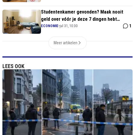
Studentenkamer gevonden? Maak nooit
geld over vóór je deze 7 dingen hebt
gecontroleerd
1
ECONOMIE
•
jul 31, 10:30
Meer artikelen
LEES OOK