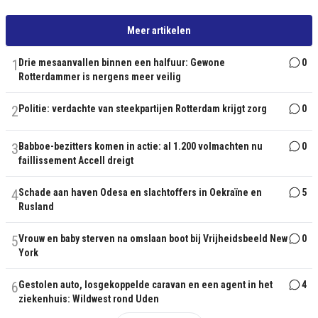
Meer artikelen
1
Drie mesaanvallen binnen een halfuur: Gewone
0
Rotterdammer is nergens meer veilig
2
Politie: verdachte van steekpartijen Rotterdam krijgt zorg
0
3
Babboe-bezitters komen in actie: al 1.200 volmachten nu
0
faillissement Accell dreigt
4
Schade aan haven Odesa en slachtoffers in Oekraïne en
5
Rusland
5
Vrouw en baby sterven na omslaan boot bij Vrijheidsbeeld New
0
York
6
Gestolen auto, losgekoppelde caravan en een agent in het
4
ziekenhuis: Wildwest rond Uden