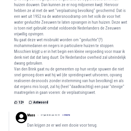
huizen douwen. Dan kunnen ze er nog miljoenen kwijt. Hiervoor
hebben ze al met de wet "verplaatsing bevolking" geschermd. Dat is
een wet uit 1952 na de watersnoodramp om het volk de voor het
water gevluchte Zeeuwen te laten opvangen in hun huizen. Deze wet
is toen niet gebruikt omdat voldoende Nederlanders de Zeeuwen
vrijwillig opvingen.
Nu gaat deze wet misbruikt worden om "gevluchte"(?)
mohammedanen en negers in particuliere huizen te stoppen.
Misschien krijgt u er in het begin een kleine vergoeding voor maar ik
denk niet dat dat lang duurt. De Nederlandse overheid zal uiteindelijk
dwang gebruiken.
Van den Brink gaat nu de gemeenten op hun vestje spuwen die niet
snel genoeg doen wat hij wil (de spreidingswet uitvoeren, opvang
realiseren desnoods zonder instemming van hun bevolking) en als
dat ergens mis loopt, zal hij (heel "daadkrachtig) een paar "stevige"
maatregelen in gaan voeren: de verplaatsingswet.
12
+
Antwoord
Mass
07 juli 2026 om 16:51
+
59070
Dan krijgen ze er wel een dooie voor terug.