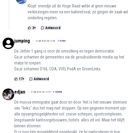
Klopt: vriendje uit de Hoge Raad wilde al geen nieuwe
verkiezingen meer na een kabinetsval, ze gingen de zaak wil
onderling regelen.
3
+
Antwoord
jumping
07 juli 2026 om 12:30
+
31364
De Jetten 1 gang is voor de omvolking en tegen democratie.
Ga je schamen de gemeentes via de gesubsidieerde media op het
matje te roepen.
Ga je schamen D'66, CDA, VVD, PvdA en GroenLinks.
17
+
Antwoord
edjan
07 juli 2026 om 12:29
+
104908
De massa-immigratie gaat door en door. Het is het nieuwe stemvee
van "links" dus het mag niet stoppen. Op een gegeven moment zijn
alle opvangmogelijkheden vol: cruise-schepen, sportcomplexen,
leegstaande kantoorgebouwen, hotels: alles zit vol. Maar het blíjft
binnen stromen.
Er is nog één mogelijkheid ongebruikt: ze bij particulieren in hun