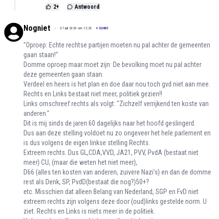
2
+
Antwoord
Nogniet
07 juli 2026 om 12:26
+
32401
"Oproep: Echte rechtse partijen moeten nu pal achter de gemeenten
gaan staan!"
Domme oproep maar moet zijn: De bevolking moet nu pal achter
deze gemeenten gaan staan.
Verdeel en heers is het plan en doe daar nou toch gvd niet aan mee.
Rechts en Links bestaat niet meer, politiek gezien!!
Links omschreef rechts als volgt: "Zichzelf verrijkend ten koste van
anderen."
Dit is mij sinds de jaren 60 dagelijks naar het hoofd geslingerd.
Dus aan deze stelling voldoet nu zo ongeveer het hele parlement en
is dus volgens de eigen linkse stelling Rechts.
Extreem rechts. Dus GL,CDA,VVD, JA21, PVV, PvdA (bestaat niet
meer) CU, (maar die weten het niet meer),
D66 (alles ten kosten van anderen, zuivere Nazi's) en dan de domme
rest als Denk, SP, PvdD(bestaat die nog?)50+?
etc. Misschien dat alleen Belang van Nederland, SGP en FvD niet
extreem rechts zijn volgens deze door (oud)links gestelde norm. U
ziet. Rechts en Links is niets meer in de politiek.