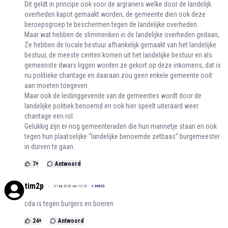
Dit geldt in principe ook voor de argrariers welke door de landelijk
overheden kapot gemaakt worden, de gemeente dien ook deze
beroepsgroep te beschermen tegen de landelijke overheden.
Maar wat hebben de slimmeriken in de landelijke overheden gedaan,
Ze hebben de locale bestuur afhankelijk gemaakt van het landelijke
bestuur, de meeste centen komen uit het landelijke bestuur en als
gemeenste dwars liggen worden ze gekort op deze inkomens, dat is
nu politieke chantage en daaraan zou geen enkele gemeente ooit
aan moeten toegeven.
Maar ook de leidinggevende van de gemeentes wordt door de
landelijke politiek benoemd en ook hier speelt uiteraard weer
chantage een rol.
Gelukkig zijn er nog gemeenteraden die hun mannetje staan en ook
tegen hun plaatselijke “landelijke benoemde zetbaas” burgemeester
in durven te gaan.
7
+
Antwoord
tim2p
07 juli 2026 om 12:10
+
36523
cda is tegen burgers en boeren
24
+
Antwoord