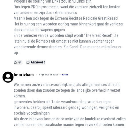
Volgens de stelling van Links zou ik nu Links zijn.
Dus tegen PRO bijvoorbeeld, want die verrijken zichzelf ten kosten
van anderen en zijn dus extreem rechts.
Maar ik ben ook tegen de Extreem Rechtse Radicale Great Reset!
Het is nu nog een woorden oorlog maar binnenkort gaat de verliezer
daarvan naar de wapens grijpen.
En de verliezer van de woorden strijd wordt "The Great Reset". Ze
laten nu al de Romeo's uit omdat ze niet kunnen vechten tegen
vredelievende demonstranten. Zie Gandi! Dan maar de mitrailleur er
op.
6
+
Antwoord
henrivham
07 juli 2026 om 12:21
+
63664
We nemen onze verantwoordelijkheid, als alle gemeentes dit echt
zouden doen dan zouden ze tegen de landelijke overheid in verzet
komen.
gemeentes hebben als 1e de verantwoording voor hun eigen
inwoners, daarbij speelt uiteraard genoeg woningen, veiligheid en
sociale voorzieningen.
Als deze in gevaar komen door actie van de landelijke overheid zullen
ze hier op een democratische manier tegen in verzet moeten komen.