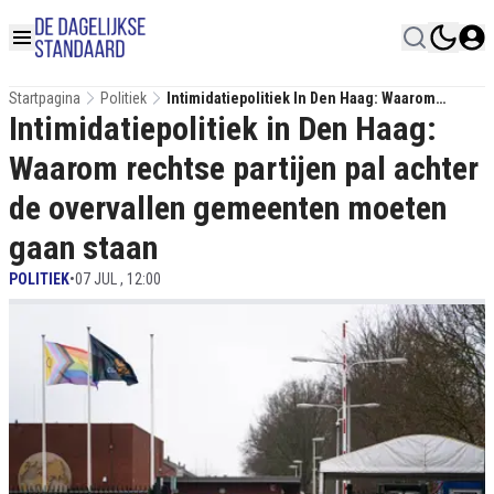
Startpagina
Politiek
Intimidatiepolitiek In Den Haag: Waarom
Intimidatiepolitiek in Den Haag:
Rechtse Partijen Pal Achter De Overvallen
Gemeenten Moeten Gaan Staan
Waarom rechtse partijen pal achter
de overvallen gemeenten moeten
gaan staan
POLITIEK
•
07 JUL , 12:00