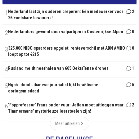
1
Nederland laat zijn ouderen creperen: Eén medewerker voor
2
26 kwetsbare bewoners!
2
Nederlanders gewond door valpartijen in Oostenrijkse Alpen
0
3
325.000 NIBC-spaarders opgelet: renteverschil met ABN AMRO
0
loopt op tot €215
4
Rusland meldt neerhalen van 605 Oekraïense drones
1
5
Ngo's: dood Libanese journalist lijkt Israëlische
5
oorlogsmisdaad
6
‘Fopprofessor’ Frans onder vuur: Jetten moet uitleggen waar
2
Timmermans’ mysterieuze leerstoelen zijn!
Meer artikelen