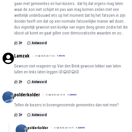
gaan met gemeentes en hun kiezers.. dat hij dat ergens mag laten
waar de zon niet schijnt en pas aan mag komen zeilen met een
wettelijk onderbouwd iets op het moment dat hij het fatsoen in zijn
donder heeft om dat op een normale fatsoenlijke manier wil doen..
dus eigenlijk gewoon een koekje van eigen deeg geven zodra het die
idioot uit komt en gaat gillen over democratische waarden en zo...
3
+
Antwoord
Lamzak
07 juli 2026 om 17:22
+
59176
Gewoon niet reageren op Van den Brink gewoon lekker aan laten
lullen en links laten leggen 🤣😂🤣😂🤣
2
+
Antwoord
polderkolder
07 juli 2026 om 14:18
+
230939
Tellen de kiezers in bovengenoemde gemeentes dan niet mee?
3
+
Antwoord
polderkolder
07 juli 2026 om 14:19
+
230939