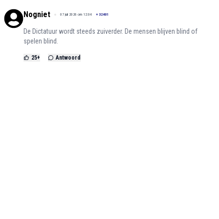
Nogniet
07 juli 2026 om 12:04
+
32401
De Dictatuur wordt steeds zuiverder. De mensen blijven blind of
spelen blind.
25
+
Antwoord