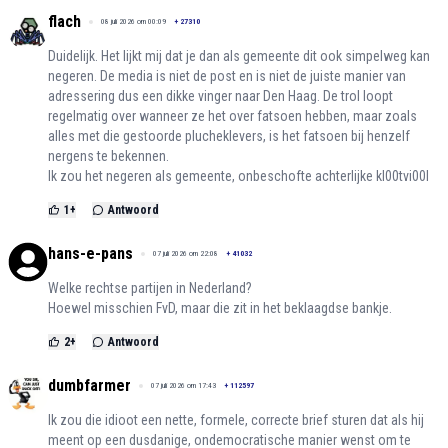
flach
08 juli 2026 om 00:09
+
27310
Duidelijk. Het lijkt mij dat je dan als gemeente dit ook simpelweg kan
negeren. De media is niet de post en is niet de juiste manier van
adressering dus een dikke vinger naar Den Haag. De trol loopt
regelmatig over wanneer ze het over fatsoen hebben, maar zoals
alles met die gestoorde plucheklevers, is het fatsoen bij henzelf
nergens te bekennen.
Ik zou het negeren als gemeente, onbeschofte achterlijke kl00tvi00l
1
+
Antwoord
hans-e-pans
07 juli 2026 om 22:08
+
41032
Welke rechtse partijen in Nederland?
Hoewel misschien FvD, maar die zit in het beklaagdse bankje.
2
+
Antwoord
dumbfarmer
07 juli 2026 om 17:43
+
112597
Ik zou die idioot een nette, formele, correcte brief sturen dat als hij
meent op een dusdanige, ondemocratische manier wenst om te