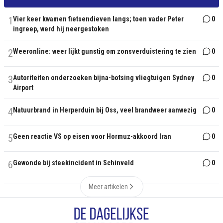
1
Vier keer kwamen fietsendieven langs; toen vader Peter
0
ingreep, werd hij neergestoken
2
Weeronline: weer lijkt gunstig om zonsverduistering te zien
0
3
Autoriteiten onderzoeken bijna-botsing vliegtuigen Sydney
0
Airport
4
Natuurbrand in Herperduin bij Oss, veel brandweer aanwezig
0
5
Geen reactie VS op eisen voor Hormuz-akkoord Iran
0
6
Gewonde bij steekincident in Schinveld
0
Meer artikelen