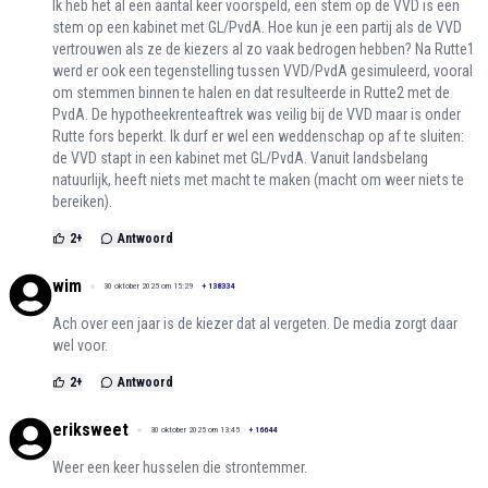
Ik heb het al een aantal keer voorspeld, een stem op de VVD is een
stem op een kabinet met GL/PvdA. Hoe kun je een partij als de VVD
vertrouwen als ze de kiezers al zo vaak bedrogen hebben? Na Rutte1
werd er ook een tegenstelling tussen VVD/PvdA gesimuleerd, vooral
om stemmen binnen te halen en dat resulteerde in Rutte2 met de
PvdA. De hypotheekrenteaftrek was veilig bij de VVD maar is onder
Rutte fors beperkt. Ik durf er wel een weddenschap op af te sluiten:
de VVD stapt in een kabinet met GL/PvdA. Vanuit landsbelang
natuurlijk, heeft niets met macht te maken (macht om weer niets te
bereiken).
2
+
Antwoord
wim
30 oktober 2025 om 15:29
+
138334
Ach over een jaar is de kiezer dat al vergeten. De media zorgt daar
wel voor.
2
+
Antwoord
eriksweet
30 oktober 2025 om 13:45
+
16644
Weer een keer husselen die strontemmer.