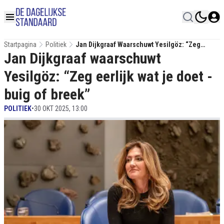
Startpagina
Politiek
Jan Dijkgraaf Waarschuwt Yesilgöz: “Zeg
Jan Dijkgraaf waarschuwt
Eerlijk Wat Je Doet - Buig Of Breek”
Yesilgöz: “Zeg eerlijk wat je doet -
buig of breek”
POLITIEK
•
30 OKT 2025, 13:00