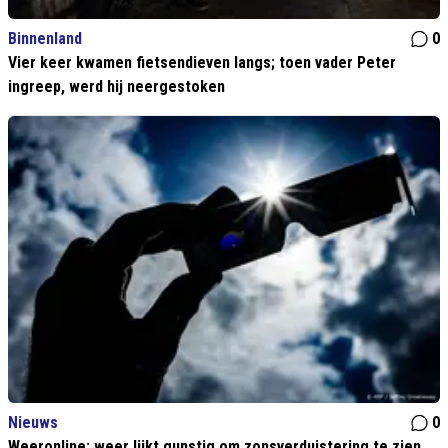
Binnenland
0
Vier keer kwamen fietsendieven langs; toen vader Peter
ingreep, werd hij neergestoken
Nieuws
0
Weeronline: weer lijkt gunstig om zonsverduistering te zien