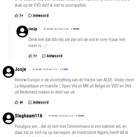
druk op de VVD durf ik niet te voorspellen.
1
+
Antwoord
tim2p
30 oktober 2025 om 13:30
+
36568
Denk niet dat bibi blij zal zijn als de vvd er over 4 jaar niet
meer is…..!
1
+
Antwoord
Josje
30 oktober 2025 om 13:21
+
11825
Renew Europe is de voortzetting van de fractie van ALDE. Onder meer
La République en marche !, Open Vld en MR uit België en VVD en D66
uit Nederland maken er deel van uit.
4
+
Antwoord
Slaghaam116
30 oktober 2025 om 13:10
+
62496
Yezulgoz zei, , dat zij niet met Timmermans in een kabinet wil, en
daar zal ze zich nu op beroepen, de mastodont Nijpels,heeft dit al