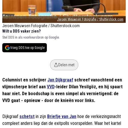
Jeroen Meuwsen Fotografie / Shutterstock.com
Jeroen Meuwsen Fotografie / Shutterstock.com
Wilt u DDS vaker zien?
Stel DDS in als voorkeursbron op Google.
Voeg DDS toe op Google
Delen met
Columnist en schrijver
Jan Dijkgraaf
schreef vanochtend een
vlijmscherpe brief aan
VVD
-leider Dilan Yesilgöz, en hij spaart
haar niet. De boodschap is even simpel als vernietigend: de
VVD gaat - opnieuw - door de knieën voor links.
Dijkgraaf
schetst
in zijn
Briefje van Jan
hoe de verkiezingsnacht
compleet anders liep dan de exitpolls voorspelden. Waar het kartel