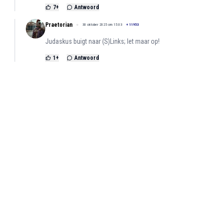
7
+
Antwoord
Praetorian
30 oktober 2025 om 15:03
+
11953
Judaskus buigt naar (S)Links; let maar op!
1
+
Antwoord