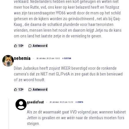
verklaard. Nederlanders hebben een kort geheugen en weten niet
meer hoe Rutte, vvd, ons keer op keer belazerd heeft en Yezilgoz
was zijn tassendraagster !!!!D66 wordt door de msm op het schild
gehesen en de kijkers worden zo geïndoctrineerd , net als bij Qaq-
Kaag , die daarna de schatkist plunderde voor haar terroristen
vrienden, mensen leren het nooit en daarom krijgt Jetje nu de kans
om ons land het laatste zetje in de vernieling te geven.
10
+
Antwoord
nehemia
30 oktober 2025 om 13:02
+
535768
Dilan Judaskus heeft zojuist WEER bevestigd voor de ronkende
camera's dat ze NIET met GL/PvdA in zee gaat dus ik ben benieuwd
of ze woord houdt.
13
+
Antwoord
goedisfout
30 oktober 2025 om 13:10
+
39876
Als ze dit waarmaakt gaat VVD volgend jaar, wanneer kabinet
Jetten is gevallen en we wéér naar de stembus moeten fors
steigen.