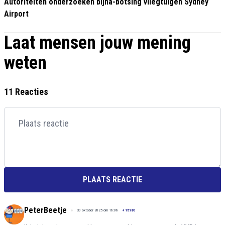
Autoriteiten onderzoeken bijna-botsing vliegtuigen Sydney
Airport
Laat mensen jouw mening
weten
11 Reacties
PLAATS REACTIE
PeterBeetje
30 oktober 2025 om 16:06
+
15980