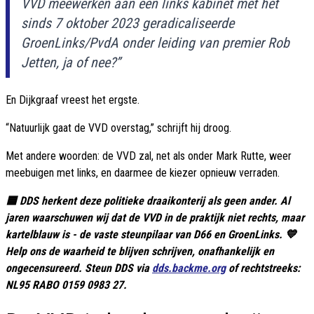
VVD meewerken aan een links kabinet met het
sinds 7 oktober 2023 geradicaliseerde
GroenLinks/PvdA onder leiding van premier Rob
Jetten, ja of nee?”
En Dijkgraaf vreest het ergste.
“Natuurlijk gaat de VVD overstag,” schrijft hij droog.
Met andere woorden: de VVD zal, net als onder Mark Rutte, weer
meebuigen met links, en daarmee de kiezer opnieuw verraden.
🟦 DDS herkent deze politieke draaikonterij als geen ander. Al
jaren waarschuwen wij dat de VVD in de praktijk niet rechts, maar
kartelblauw is - de vaste steunpilaar van D66 en GroenLinks. 💙
Help ons de waarheid te blijven schrijven, onafhankelijk en
ongecensureerd. Steun DDS via
dds.backme.org
of rechtstreeks:
NL95 RABO 0159 0983 27.