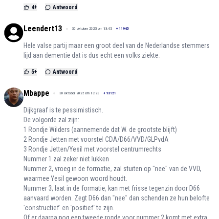
4
+
Antwoord
Leendert13
30 oktober 2025 om 13:45
+
11945
Hele valse partij maar een groot deel van de Nederlandse stemmers
lijd aan dementie dat is dus echt een volks ziekte.
5
+
Antwoord
Mbappe
30 oktober 2025 om 13:23
+
93121
Dijkgraaf is te pessimistisch.
De volgorde zal zijn:
1 Rondje Wilders (aannemende dat W. de grootste blijft)
2 Rondje Jetten met voorstel CDA/D66/VVD/GLPvdA
3 Rondje Jetten/Yesil met voorstel centrumrechts
Nummer 1 zal zeker niet lukken
Nummer 2, vroeg in de formatie, zal stuiten op "nee" van de VVD,
waarmee Yesil gewoon woord houdt.
Nummer 3, laat in de formatie, kan met frisse tegenzin door D66
aanvaard worden. Zegt D66 dan "nee" dan schenden ze hun belofte
'constructief' en 'positief' te zijn.
Of er daarna nog een tweede ronde voor nummer 2 komt met extra