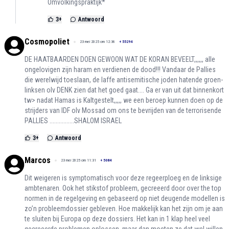
Omvolkingspraktijk*
3
+
Antwoord
Cosmopoliet
23 mei 2025 om 12:36
+
55294
DE HAATBAARDEN DOEN GEWOON WAT DE KORAN BEVEELT,,,,,, alle
ongelovigen zijn haram en verdienen de dood!!! Vandaar de Pallies
die werelwijd toeslaan, de laffe antisemitische joden hatende groen-
linksen olv DENK zien dat het goed gaat.... Ga er van uit dat binnenkort
tw> nadat Hamas is Kaltgestelt,,,,, we een beroep kunnen doen op de
strijders van IDF olv Mossad om ons te bevrijden van de terrorisende
PALLIES ................SHALOM ISRAEL
3
+
Antwoord
Marcos
23 mei 2025 om 11:31
+
5084
Dit weigeren is symptomatisch voor deze regeerploeg en de linksige
ambtenaren. Ook het stikstof probleem, gecreeerd door over the top
normen in de regelgeving en gebaseerd op niet deugende modellen is
zo’n probleemdossier gebleven. Hoe makkelijk kan het zijn om je aan
te sluiten bij Europa op deze dossiers. Het kan in 1 klap heel veel