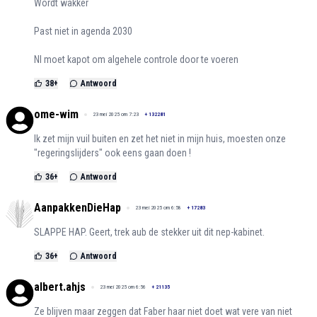
Wordt wakker
Past niet in agenda 2030
Nl moet kapot om algehele controle door te voeren
38
+
Antwoord
ome-wim
23 mei 2025 om 7:23
+
132281
Ik zet mijn vuil buiten en zet het niet in mijn huis, moesten onze
"regeringslijders" ook eens gaan doen !
36
+
Antwoord
AanpakkenDieHap
23 mei 2025 om 6:58
+
17283
SLAPPE HAP. Geert, trek aub de stekker uit dit nep-kabinet.
36
+
Antwoord
albert.ahjs
23 mei 2025 om 6:56
+
21135
Ze blijven maar zeggen dat Faber haar niet doet wat vere van niet