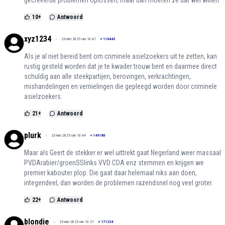
gecreeerde problemen oplossen, maar dan moeten ze dat wel willen.
10
+
Antwoord
xyz1234
23 mei 2025 om 10:47
+
116443
Als je al niet bereid bent om criminele asielzoekers uit te zetten, kan
rustig gesteld worden dat je te kwader trouw bent en daarmee direct
schuldig aan alle steekpartijen, berovingen, verkrachtingen,
mishandelingen en vernielingen die gepleegd worden door criminele
asielzoekers.
21
+
Antwoord
plurk
23 mei 2025 om 10:44
+
149186
Maar als Geert de stekker er wel uittrekt gaat Negerland weer massaal
PVDArabier/groenSSlinks VVD CDA enz stemmen en krijgen we
premier kabouter plop. Die gaat daar helemaal niks aan doen,
integendeel, dan worden de problemen razendsnel nog veel groter.
22
+
Antwoord
blondie
23 mei 2025 om 10:21
+
171234