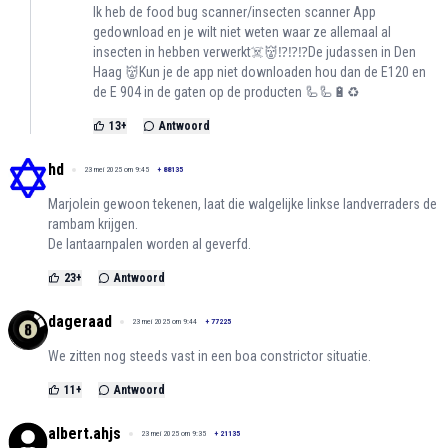
Ik heb de food bug scanner/insecten scanner App
gedownload en je wilt niet weten waar ze allemaal al
insecten in hebben verwerkt☠️👹⁉️⁉️⁉️De judassen in Den
Haag 👹Kun je de app niet downloaden hou dan de E120 en
de E 904 in de gaten op de producten 🦾🦾🔋♻️
13
+
Antwoord
hd
23 mei 2025 om 9:45
+
88135
Marjolein gewoon tekenen, laat die walgelijke linkse landverraders de
rambam krijgen.
De lantaarnpalen worden al geverfd.
23
+
Antwoord
dageraad
23 mei 2025 om 9:44
+
77225
We zitten nog steeds vast in een boa constrictor situatie.
11
+
Antwoord
albert.ahjs
23 mei 2025 om 9:35
+
21135