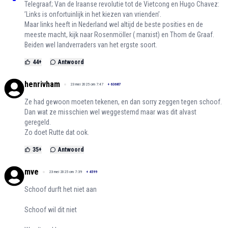
Telegraaf; Van de Iraanse revolutie tot de Vietcong en Hugo Chavez:
’Links is onfortuinlijk in het kiezen van vrienden’.
Maar links heeft in Nederland wel altijd de beste posities en de
meeste macht, kijk naar Rosenmöller ( marxist) en Thom de Graaf.
Beiden wel landverraders van het ergste soort.
44
+
Antwoord
henrivham
23 mei 2025 om 7:47
+
63687
Ze had gewoon moeten tekenen, en dan sorry zeggen tegen schoof.
Dan wat ze misschien wel weggestemd maar was dit alvast
geregeld.
Zo doet Rutte dat ook.
35
+
Antwoord
mve
23 mei 2025 om 7:39
+
4599
Schoof durft het niet aan
Schoof wil dit niet