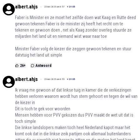
albert.ahjs
23 mei 2025 om 8:57
+
21135
Faber is Minister en ze moet het zelfde doen wat Kaag en Rutte deed
gewoon tekenen Faber is de minister zij heeft het recht om te
tekenen en gewoon doen , net als Kaag zonder overleg stuurde ze
miljarden het land uit en niemand wist waar naar toe
Minister Faber volg de kiezer die zeggen gewoon tekenen en stuur
datvtuig het land uit simple
26
+
Antwoord
albert.ahjs
23 mei 2025 om 8:53
+
21135
Ik vraag me gewoon af dat linkse tuig in kamer die de verkiezingen
hebben verloren waarom wordt hun stem gehoort en tegen de wil van
de kiezer in
Dit is toch te gek voor woorden
Mensen hebben voor PVV gekozen dus PVV maakt de wet uit dat is
toch simple
Die linkse landslopers maken toch heel Nederland kapot maar het
komt ook dat in die linkse zeik partijen ook allemaal buitenlanders