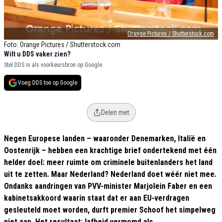
Orange Pictures / Shutterstock.com
Foto: Orange Pictures / Shutterstock.com
Wilt u DDS vaker zien?
Stel DDS in als voorkeursbron op Google.
Voeg DDS toe op Google
Delen met
Negen Europese landen – waaronder Denemarken, Italië en
Oostenrijk – hebben een krachtige brief ondertekend met één
helder doel: meer ruimte om criminele buitenlanders het land
uit te zetten. Maar Nederland? Nederland doet wéér niet mee.
Ondanks aandringen van PVV-minister Marjolein Faber en een
kabinetsakkoord waarin staat dat er aan EU-verdragen
gesleuteld moet worden, durft premier Schoof het simpelweg
niet aan. Het resultaat: lafheid vermomd als