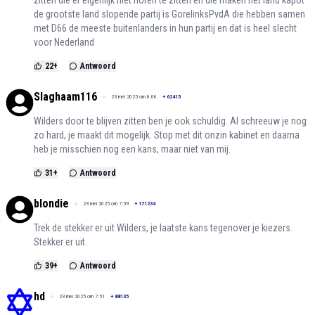
zitten die er eigenlijk niet horen te zitten en die maken het land kapot
de grootste land slopende partij is GorelinksPvdA die hebben samen
met D66 de meeste buitenlanders in hun partij en dat is heel slecht
voor Nederland
22
+
Antwoord
Slaghaam116
23 mei 2025 om 8:06
+
62415
Wilders door te blijven zitten ben je ook schuldig. Al schreeuw je nog
zo hard, je maakt dit mogelijk. Stop met dit onzin kabinet en daarna
heb je misschien nog een kans, maar niet van mij.
31
+
Antwoord
blondie
23 mei 2025 om 7:59
+
171234
Trek de stekker er uit Wilders, je laatste kans tegenover je kiezers.
Stekker er uit.
39
+
Antwoord
hd
23 mei 2025 om 7:51
+
88135