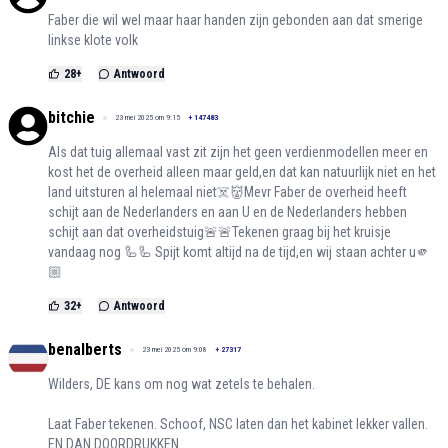
Faber die wil wel maar haar handen zijn gebonden aan dat smerige
linkse klote volk
28
+
Antwoord
bitchie
23 mei 2025 om 9:15
+
147483
Als dat tuig allemaal vast zit zijn het geen verdienmodellen meer en
kost het de overheid alleen maar geld,en dat kan natuurlijk niet en het
land uitsturen al helemaal niet☠️👹Mevr Faber de overheid heeft
schijt aan de Nederlanders en aan U en de Nederlanders hebben
schijt aan dat overheidstuig🚨🚨Tekenen graag bij het kruisje
vandaag nog 🦾🦾 Spijt komt altijd na de tijd,en wij staan achter u🫵
🏼
32
+
Antwoord
benalberts
23 mei 2025 om 9:08
+
27317
Wilders, DE kans om nog wat zetels te behalen.
Laat Faber tekenen. Schoof, NSC laten dan het kabinet lekker vallen.
EN DAN DOORDRUKKEN