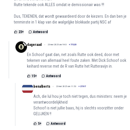
Rutte tekende ook ALLES omdat ie demissionair was !!!
Dus, TEKENEN, dat wordt gewaardeerd door de kiezers. En dan ben je
tenminste in 1 klap van die walgeljjke blokkade partij NSC af
23
+
Antwoord
dageraad
23 mei 2025 om 9:43
+
77225
En Schoof gaat dan, net zoals Rutte ook deed, door met
tekenen van allemaal heel foute zaken. Met Dick Schoof ook
keihard reverse met de R van Rutte het Rutteravijn in.
15
+
Antwoord
benalberts
23 mei 2025 om 11:53
+
27317
Ach, die lul hou je toch niet tegen, dus ministers: neem je
verantwoordelijkheid
Schoof is niet jullie baas, hij is slechts voorzitter onder
GELIJKEN !!
5
+
Antwoord