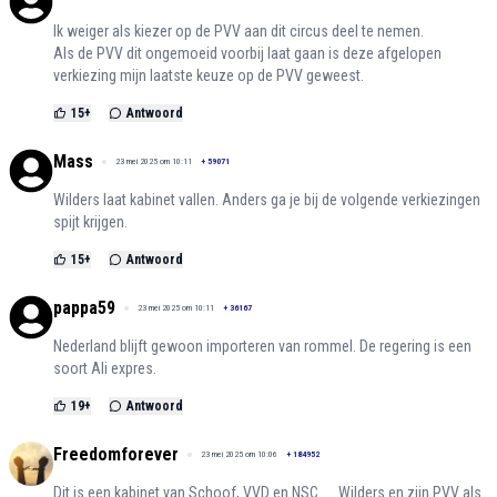
Ik weiger als kiezer op de PVV aan dit circus deel te nemen.
Als de PVV dit ongemoeid voorbij laat gaan is deze afgelopen
verkiezing mijn laatste keuze op de PVV geweest.
15
+
Antwoord
Mass
23 mei 2025 om 10:11
+
59071
Wilders laat kabinet vallen. Anders ga je bij de volgende verkiezingen
spijt krijgen.
15
+
Antwoord
pappa59
23 mei 2025 om 10:11
+
36167
Nederland blijft gewoon importeren van rommel. De regering is een
soort Ali expres.
19
+
Antwoord
Freedomforever
23 mei 2025 om 10:06
+
184952
Dit is een kabinet van Schoof, VVD en NSC......Wilders en zijn PVV als