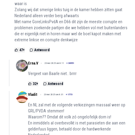
waar is
Zolang wij dat smerige links tuig in de kamer hebben zitten gaat
Nederland alleen verder berg afwaarts
Met name GoreLinksPvdA en D66 dit zijn de meeste corrupte en
problemen zoekende partijen die we hebben vol met buitenlanders
die er eigenlijk niet in horen maar wel de boel kapot maken met
extreme linkse en corrupte denkwijze
47
+
Antwoord
Erna.V
23 mei 2025 om 8:11
+
36951
Vergeet van Baarle niet.. brrrr
32
+
Antwoord
Vladi1
23 mei 2025 om 8:31
+
1773
En NL zal met de volgende verkiezingen massaal weer op
GRL/PVDA stemmen!
Waarom?? Omdat dit volk zó ongelofelijk dom is!
En inmiddels al overbevolkt is met parasieten die aan een
geldinfuus liggen, betaald door de hardwerkende