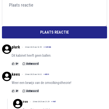
PLAATS REACTIE
plurk
23 mei 2025 om 18:59
+
149186
Dit kabinet heeft geen ballen.
6
+
Antwoord
kees
23 mei 2025 om 16:02
+
8519
Weer een bewijs van de omvolkingstheorie!
4
+
Antwoord
iron
23 mei 2025 om 21:29
+
947