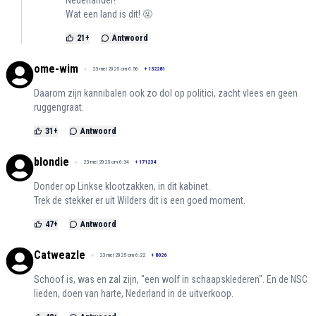
Nederlander!
Wat een land is dit! 🤬
21
+
Antwoord
ome-wim
23 mei 2025 om 6:56
+
132281
Daarom zijn kannibalen ook zo dol op politici, zacht vlees en geen
ruggengraat.
31
+
Antwoord
blondie
23 mei 2025 om 6:34
+
171234
Donder op Linkse klootzakken, in dit kabinet.
Trek de stekker er uit Wilders dit is een goed moment.
47
+
Antwoord
Catweazle
23 mei 2025 om 6:22
+
8026
Schoof is, was en zal zijn, "een wolf in schaapsklederen". En de NSC
lieden, doen van harte, Nederland in de uitverkoop.