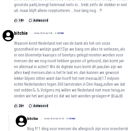
grootste partij brengt helemaal niets in....trekt zelfs de stekker er niet
uit..maar blijft alleen roeptoeteren.....hoe lang nog....?!
18
+
Antwoord
bitchie
23 mei 2025 om 9:50
+
147483
Waarom komt Nederland niet van de bank als het om onze
gezondheid en welzijn gaat⁉️Zijn we bang om alles te verliezen,,als
er een bloemetje kaarsjes of beertjes gelegd moeten worden voor
mensen die we nog nooit hebben gezien of gehoord, dan komt jan
en allemaal in actie⁉️ Als de digitale euro komt dit jaar,dan zijn we
alles kwijt mensen,dan is het te laat en ,dan kunnen we gewoon
lekker blijven zitten want dan hoeft het niet meer🙏🏼17.miljoen
echte Nederlanders tegen 260 lamstralen in Den Haag,zullen we dat
niet redden🦾🦾Volgens mij willen we Nederland niet meer terug,en
vinden we het wel goed zo dat we lam worden geslagen🫵🏼🙏🏼
26
+
Antwoord
bitchie
23 mei 2025 om 10:35
+
147483
Nog ff 1 ding voor mensen die allergisch zijn voor insecten🚨