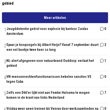
gebied
Meer artikelen
1
Jeugddetentie geëist voor explosie bij kantoor Zuidas
0
Amsterdam
2
Spaar je koopzegels bij Albert Heijn? Vanaf 7 september duurt
2
een vol boekje twee keer zo lang
3
NL-alert afgegeven voor natuurbrand Ouddorp: verlaat het
1
gebied
4
VN-mensenrechtenfunctionarissen hekelen sancties VS
0
tegen Cuba
5
Zelfs een D66’er lijkt niet aan Femke Halsema te mogen
7
komen in de krant van links Nederland
6
Vrijdag weer geen treinen bij Venray door werkzaamheden na
0