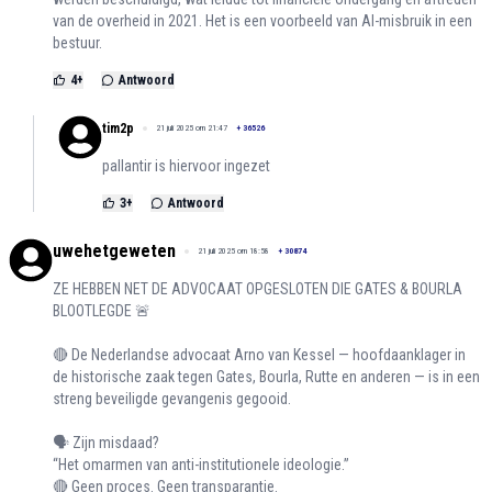
van de overheid in 2021. Het is een voorbeeld van AI-misbruik in een
bestuur.
4
+
Antwoord
tim2p
21 juli 2025 om 21:47
+
36526
pallantir is hiervoor ingezet
3
+
Antwoord
uwehetgeweten
21 juli 2025 om 18:58
+
30874
ZE HEBBEN NET DE ADVOCAAT OPGESLOTEN DIE GATES & BOURLA
BLOOTLEGDE 🚨
🔴 De Nederlandse advocaat Arno van Kessel — hoofdaanklager in
de historische zaak tegen Gates, Bourla, Rutte en anderen — is in een
streng beveiligde gevangenis gegooid.
🗣️ Zijn misdaad?
“Het omarmen van anti-institutionele ideologie.”
🔴 Geen proces. Geen transparantie.