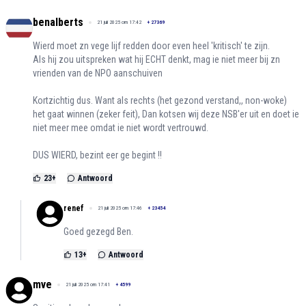
benalberts
21 juli 2025 om 17:42
+
27369
Wierd moet zn vege lijf redden door even heel 'kritisch' te zijn.
Als hij zou uitspreken wat hij ECHT denkt, mag ie niet meer bij zn
vrienden van de NPO aanschuiven
Kortzichtig dus. Want als rechts (het gezond verstand,, non-woke)
het gaat winnen (zeker feit), Dan kotsen wij deze NSB'er uit en doet ie
niet meer mee omdat ie niet wordt vertrouwd.
DUS WIERD, bezint eer ge begint !!
23
+
Antwoord
renef
21 juli 2025 om 17:46
+
23454
Goed gezegd Ben.
13
+
Antwoord
mve
21 juli 2025 om 17:41
+
4599