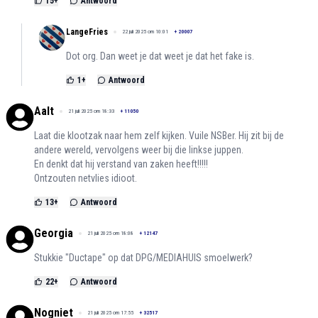
15
+
Antwoord
LangeFries
22 juli 2025 om 10:01
+
20007
Dot org. Dan weet je dat weet je dat het fake is.
1
+
Antwoord
Aalt
21 juli 2025 om 18:33
+
11050
Laat die klootzak naar hem zelf kijken. Vuile NSBer. Hij zit bij de
andere wereld, vervolgens weer bij die linkse juppen.
En denkt dat hij verstand van zaken heeft!!!!!
Ontzouten netvlies idioot.
13
+
Antwoord
Georgia
21 juli 2025 om 18:08
+
12147
Stukkie "Ductape" op dat DPG/MEDIAHUIS smoelwerk?
22
+
Antwoord
Nogniet
21 juli 2025 om 17:55
+
32517