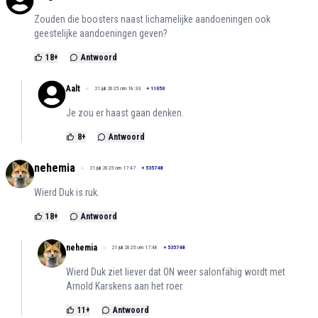
Zouden die boosters naast lichamelijke aandoeningen ook
geestelijke aandoeningen geven?
18
+
Antwoord
Aalt
21 juli 2025 om 18:33
+
11050
Je zou er haast gaan denken.
8
+
Antwoord
nehemia
21 juli 2025 om 17:47
+
535748
Wierd Duk is ruk.
18
+
Antwoord
nehemia
21 juli 2025 om 17:48
+
535748
Wierd Duk ziet liever dat ON weer salonfähig wordt met
Arnold Karskens aan het roer.
11
+
Antwoord