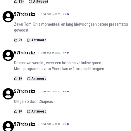
11
+
Antwoord
57frdrxzkz
22 juli 2025 om 00:36
+
9184
Zeker Tom. Er is momenteel en lang hiervoor geen betere presentator
geweest.
7
+
Antwoord
57frdrxzkz
22 juli 2025 om 00:33
+
9184
De nieuwe wereld , weer een hoop halve linkse garen.
Mooi programma voor Wierd kan ie 1 oog dicht knijpen.
3
+
Antwoord
57frdrxzkz
22 juli 2025 om 00:27
+
9184
ON ga zo door Chapeau.
9
+
Antwoord
57frdrxzkz
22 juli 2025 om 00:25
+
9184