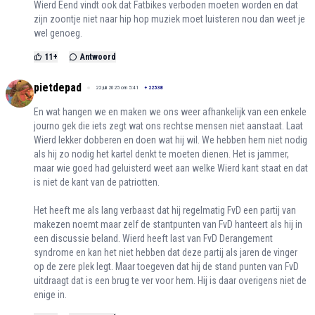
Wierd Eend vindt ook dat Fatbikes verboden moeten worden en dat
zijn zoontje niet naar hip hop muziek moet luisteren nou dan weet je
wel genoeg.
11
+
Antwoord
pietdepad
22 juli 2025 om 5:41
+
22538
En wat hangen we en maken we ons weer afhankelijk van een enkele
journo gek die iets zegt wat ons rechtse mensen niet aanstaat. Laat
Wierd lekker dobberen en doen wat hij wil. We hebben hem niet nodig
als hij zo nodig het kartel denkt te moeten dienen. Het is jammer,
maar wie goed had geluisterd weet aan welke Wierd kant staat en dat
is niet de kant van de patriotten.
Het heeft me als lang verbaast dat hij regelmatig FvD een partij van
makezen noemt maar zelf de stantpunten van FvD hanteert als hij in
een discussie beland. Wierd heeft last van FvD Derangement
syndrome en kan het niet hebben dat deze partij als jaren de vinger
op de zere plek legt. Maar toegeven dat hij de stand punten van FvD
uitdraagt dat is een brug te ver voor hem. Hij is daar overigens niet de
enige in.