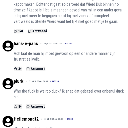
kapot maken. Echter dat gaat zo beroerd dat Wierd Duk binnen no
time zelf kapot is. Het is maar een gevoel van mij in een ander geval
is hij niet meer te begrijpen alsof hij met zich zelf compleet
verdwaald is Sterkte Wierd want het lijkt niet goed met je te gaan.
14
+
Antwoord
hans-e-pans
21 juli 2025 om 21:56
+
41140
Ach laat de man hij moet gewoon op een of andere manier zijn
frustraties kwijt.
3
+
Antwoord
plurk
21 juli 2025 om 20:33
+
149296
Who the fuck is weirdo duck? Ik snap dat gebazel over onbenul duck
niet.
8
+
Antwoord
Hellemondt2
21 juli 2025 om 20:30
+
31848