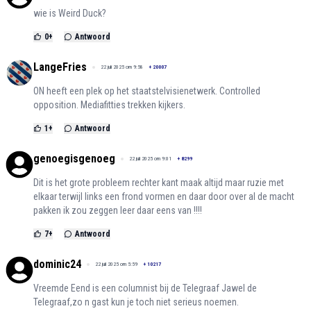
wie is Weird Duck?
0
+
Antwoord
LangeFries
22 juli 2025 om 9:58
+
20007
ON heeft een plek op het staatstelvisienetwerk. Controlled
opposition. Mediafitties trekken kijkers.
1
+
Antwoord
genoegisgenoeg
22 juli 2025 om 9:01
+
8299
Dit is het grote probleem rechter kant maak altijd maar ruzie met
elkaar terwijl links een frond vormen en daar door over al de macht
pakken ik zou zeggen leer daar eens van !!!!
7
+
Antwoord
dominic24
22 juli 2025 om 5:59
+
10217
Vreemde Eend is een columnist bij de Telegraaf Jawel de
Telegraaf,zo n gast kun je toch niet serieus noemen.