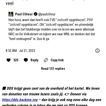
veel
Paul Cliteur
@
paulcliteur
Nee hoor, want dan heeft ook FVD "zichzelf opgeblazen", PVV 
"zichzelf opgeblazen", ON "zichzelf opgeblazen" en uiteindelijk 
blijft dan het blubberige midden over en lezen we weer allemaal 
NRC en De Volkskrant en kijken we naar WNL en denken dat dat 
"heel ondeugend" is. Dus ik ga
8:52 AM · Jul 21, 2025
325
Reply
Copy link
Read 151 replies
🟦 DDS krijgt geen cent van de overheid of het kartel. We leven
van donaties van trouwe lezers zoals jij. 👉 Doneer via
https://dds.backme.org
– dan krijg je ook nog eens elke dag een
verboden column in je inbox die we niet op DDS kunnen