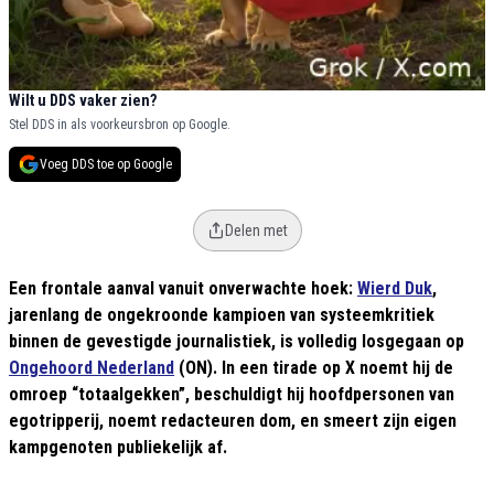
Wilt u DDS vaker zien?
Stel DDS in als voorkeursbron op Google.
Voeg DDS toe op Google
Delen met
Een frontale aanval vanuit onverwachte hoek:
Wierd Duk
,
jarenlang de ongekroonde kampioen van systeemkritiek
binnen de gevestigde journalistiek, is volledig losgegaan op
Ongehoord Nederland
(ON). In een tirade op X noemt hij de
omroep “totaalgekken”, beschuldigt hij hoofdpersonen van
egotripperij, noemt redacteuren dom, en smeert zijn eigen
kampgenoten publiekelijk af.