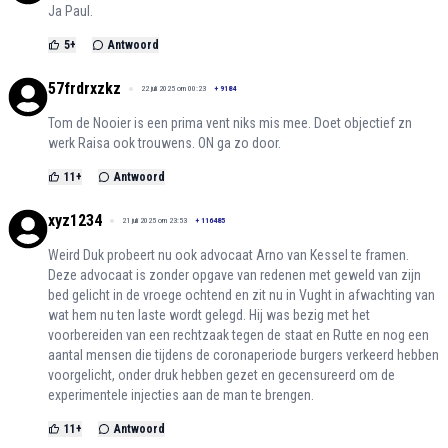
Ja Paul.
5
+
Antwoord
57frdrxzkz
22 juli 2025 om 00:23
+
9184
Tom de Nooier is een prima vent niks mis mee. Doet objectief zn
werk Raisa ook trouwens. ON ga zo door.
11
+
Antwoord
xyz1234
21 juli 2025 om 23:53
+
116485
Weird Duk probeert nu ook advocaat Arno van Kessel te framen.
Deze advocaat is zonder opgave van redenen met geweld van zijn
bed gelicht in de vroege ochtend en zit nu in Vught in afwachting van
wat hem nu ten laste wordt gelegd. Hij was bezig met het
voorbereiden van een rechtzaak tegen de staat en Rutte en nog een
aantal mensen die tijdens de coronaperiode burgers verkeerd hebben
voorgelicht, onder druk hebben gezet en gecensureerd om de
experimentele injecties aan de man te brengen.
11
+
Antwoord