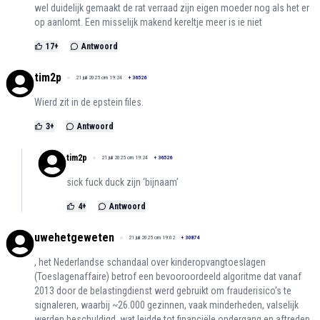
wel duidelijk gemaakt de rat verraad zijn eigen moeder nog als het er
op aanlomt. Een misselijk makend kereltje meer is ie niet
17
+
Antwoord
tim2p
21 juli 2025 om 19:24
+
36526
Wierd zit in de epstein files.
3
+
Antwoord
tim2p
21 juli 2025 om 19:24
+
36526
sick fuck duck zijn ‘bijnaam’
4
+
Antwoord
uwehetgeweten
21 juli 2025 om 19:02
+
30874
, het Nederlandse schandaal over kinderopvangtoeslagen
(Toeslagenaffaire) betrof een bevooroordeeld algoritme dat vanaf
2013 door de belastingdienst werd gebruikt om frauderisico's te
signaleren, waarbij ~26.000 gezinnen, vaak minderheden, valselijk
werden beschuldigd, wat leidde tot financiële ondergang en aftreden