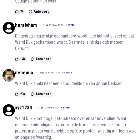
Spuitjes doen hun werk
7
+
Antwoord
henrivham
21 juli 2025 om 17:36
+
63740
Dit gedrag krijg je al je gechanteerd wordt, dus het lijkt er veel op dat
Weird Duk gechanteerd wordt. Daarmee is hij dus ook meteen
C9rrupt!
14
+
Antwoord
nehemia
21 juli 2025 om 17:35
+
535748
Wierd Duk snakt naar een schouderklopje van Johan Derksen.
23
+
Antwoord
xyz1234
21 juli 2025 om 17:33
+
116485
Weird Duk komt nogal gefrustreerd over en laf bovendien. Want
meerdere uitnodigingen van Tom de Nooijer om eens te komen
praten, in plaats van berichtjes op X te posten, wijst hij af. Heel zwak
en ongeloofwaardig.