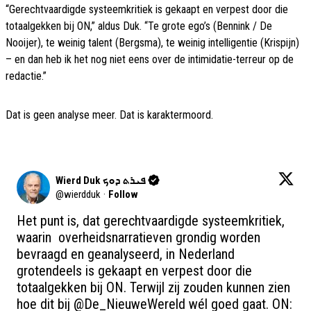
“Gerechtvaardigde systeemkritiek is gekaapt en verpest door die
totaalgekken bij ON,” aldus Duk. “Te grote ego’s (Bennink / De
Nooijer), te weinig talent (Bergsma), te weinig intelligentie (Krispijn)
– en dan heb ik het nog niet eens over de intimidatie-terreur op de
redactie.”
Dat is geen analyse meer. Dat is karaktermoord.
Wierd Duk ܦܝܪܬ ܕܘܟ
@
wierdduk
·
Follow
Het punt is, dat gerechtvaardigde systeemkritiek, 
waarin  overheidsnarratieven grondig worden 
bevraagd en geanalyseerd, in Nederland 
grotendeels is gekaapt en verpest door die 
totaalgekken bij ON. Terwijl zij zouden kunnen zien 
hoe dit bij 
@De_NieuweWereld
 wél goed gaat. ON: 