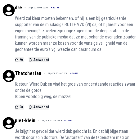
dre
21 juli 2025 om 22:46
+
12108
Wierd zal kleur moeten bekennen, of hij is een bij gearticuleerde
supporter van de misdadige RUTTE VVD (VI) ca, of hij kiest voor een
eigen mening!!: zovelen zijn opgezogen door de deep state en de
framing van de publieke media dat ze met schande overladen zouden
kunnen worden maar ze kozen voor de vunzige veiligheid van de
gechanteerde euro's vgl weezie can castricum ca
9
+
Antwoord
Thatcherfan
21 juli 2025 om 22:10
+
10831
Ik steun Wierd Duk en vind het gros van onderstaande reacties zwaar
onder de gordel.
Ik ben voorlopig weg, de mazzel...............
3
+
Antwoord
piet-klein
21 juli 2025 om 22:09
+
22533
Je krijgt het gevoel dat wierd duk gekocht is. En dat hij bijgestaan
wordt door spin doctors. De 'autoriteit' van de tegenstem mag on