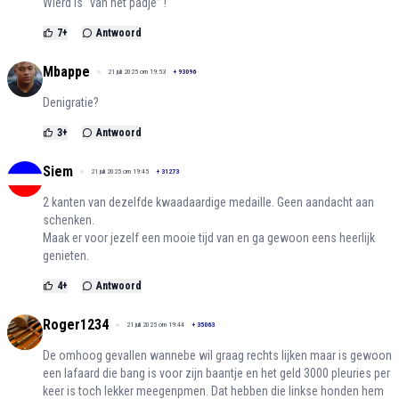
Wierd is “van het padje” !
7
+
Antwoord
Mbappe
21 juli 2025 om 19:53
+
93096
Denigratie?
3
+
Antwoord
Siem
21 juli 2025 om 19:45
+
31273
2 kanten van dezelfde kwaadaardige medaille. Geen aandacht aan
schenken.
Maak er voor jezelf een mooie tijd van en ga gewoon eens heerlijk
genieten.
4
+
Antwoord
Roger1234
21 juli 2025 om 19:44
+
35063
De omhoog gevallen wannebe wil graag rechts lijken maar is gewoon
een lafaard die bang is voor zijn baantje en het geld 3000 pleuries per
keer is toch lekker meegenpmen. Dat hebben die linkse honden hem