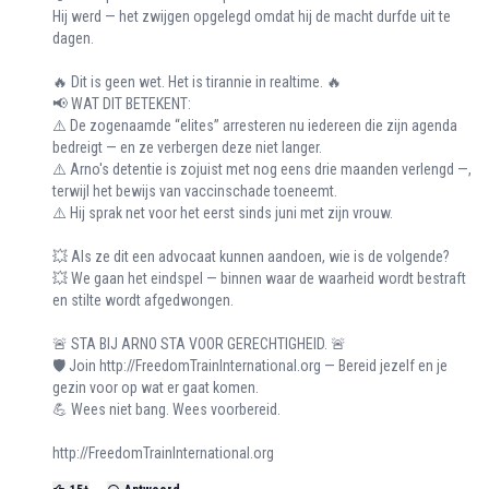
Hij werd — het zwijgen opgelegd omdat hij de macht durfde uit te
dagen.
🔥 Dit is geen wet. Het is tirannie in realtime. 🔥
📢 WAT DIT BETEKENT:
⚠️ De zogenaamde “elites” arresteren nu iedereen die zijn agenda
bedreigt — en ze verbergen deze niet langer.
⚠️ Arno's detentie is zojuist met nog eens drie maanden verlengd —,
terwijl het bewijs van vaccinschade toeneemt.
⚠️ Hij sprak net voor het eerst sinds juni met zijn vrouw.
💥 Als ze dit een advocaat kunnen aandoen, wie is de volgende?
💥 We gaan het eindspel — binnen waar de waarheid wordt bestraft
en stilte wordt afgedwongen.
🚨 STA BIJ ARNO STA VOOR GERECHTIGHEID. 🚨
🛡️ Join
http://FreedomTrainInternational.org
— Bereid jezelf en je
gezin voor op wat er gaat komen.
💪 Wees niet bang. Wees voorbereid.
http://FreedomTrainInternational.org