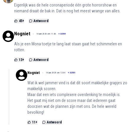
Eigenlijk was de hele coronaperiode één grote horrorshow en
niemand draait de bak in. Dat is nog het meest wrange van alles.
45
+
Antwoord
Nogniet
14 juni 2026 om 11:36
+
32501
Als je een Mona toetje te lang laat staan gaat het schimmelen en
rotten.
13
+
Antwoord
Nogniet
14 juni 2026 om 12:04
+
32501
Wat ik wel jammer vind is dat dit soort makkelijke grapjes zo
makkelijk scoren.
Maar dat een iets complexere overdenking te moeilijk is.
Het gaat mij niet om de score maar dat iedereen gaat
doorzien wat de plannen zijn met ons. De hele wereld
bevolking!
11
+
Antwoord