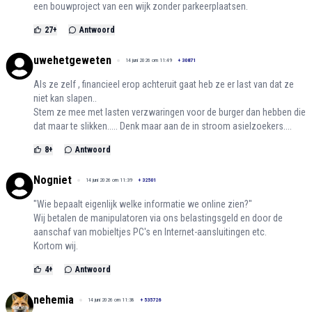
een bouwproject van een wijk zonder parkeerplaatsen.
27
+
Antwoord
uwehetgeweten
14 juni 2026 om 11:49
+
30871
Als ze zelf , financieel erop achteruit gaat heb ze er last van dat ze
niet kan slapen..
Stem ze mee met lasten verzwaringen voor de burger dan hebben die
dat maar te slikken..... Denk maar aan de in stroom asielzoekers....
8
+
Antwoord
Nogniet
14 juni 2026 om 11:39
+
32501
"Wie bepaalt eigenlijk welke informatie we online zien?"
Wij betalen de manipulatoren via ons belastingsgeld en door de
aanschaf van mobieltjes PC's en Internet-aansluitingen etc.
Kortom wij.
4
+
Antwoord
nehemia
14 juni 2026 om 11:38
+
535726