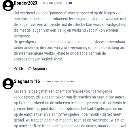
Donder2023
14 juni 2026 om 12:34
+
21428
Het verzinsel van een 'pandemie' was gebaseerd op de leugen van
een door de natuur geproduceerd levensgevaarlijk virus, waarvan met
de leugen van een afdoende test de infectie kon worden vastgesteld,
die met de leugen van een 'veilig en werkend vaccin' kon worden
bestreden.
De gevolgen van de censuur hierover is nog dagelijks waarneembaar,
onder andere in de vorm van grote verwarring onder de bevolking om
de waarneembare werkelijkheid te onderscheiden van de
voorgeschreven werkelijkheid.
14
+
Antwoord
Slaghaam116
14 juni 2026 om 12:05
+
62461
Keijzers is bezig met een charmeoffensief voor de volgende
verkiezingen, zij is geschrokken van de reacties na haar idiote aanval
op FvD en probeert nu de scherven te lijmen. Ipv een blok op rechts te
vormen heeft zij juist door haar optreden het kartel geholpen en nu
op de emotie toer en slachtoffer spelen , hoe moeilijk zij het heeft
gehad, wij trappen daar niet meer in,, toen zij op woningbouw zat en
op asiel heeft ze totaal niets gedaan aan de crises, maar opende wel