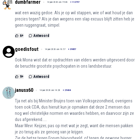
dumbfarmer
14 juni 2026 om 19:48
+
112757
wat een wazig gedoe. Als je op wil stappen, wie of wat houd je dan
precies tegen? Als je dan wegens een slap excuus blijft zitten heb je
geen ruggengraat, simpel.
6
+
Antwoord
goedisfout
14 juni 2026 om 16:57
+
39857
Ook Mona wist dat er opdrachten van elders werden uitgevoerd door
de beruchte grootste psychopaten in ons landsbestuur.
9
+
Antwoord
janusx60
14 juni 2026 om 14:28
+
29404
Tja net als bij Minister Bruijns toen van Volksgezondheid, overigens
toen ook CDA, dus hieruit kun je opmaken dat deze 2 mensen dus
nog wel christelijke normen en waardes hebben, en daarvoor zijn ze
dus afgerekend.....
Maar Mevr. Keijzer, pas op met wat je zegt, want die mensen pakken
je zo terug als ze genoeg van je krijgen.
Zie de hetze tegen Forum bijvoorbeeld, of tegen de gewone burger