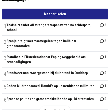
Meer artikelen
1
Thaise premier wil strengere wapenwetten na schietpartij
3
school
2
Spanje dreigt met maatregelen tegen Italië om
3
grenscontroles
3
Standbeeld Elfstedenwinnaar Paping weggehaald om
1
beschadigingen
4
Brandweerman zwaargewond bij duinbrand in Ouddorp
0
5
Doden bij droneaanval Houthi's op Jemenitische militairen
1
6
Spaanse politie rolt grote smokkelbende op, 78 arrestaties
0