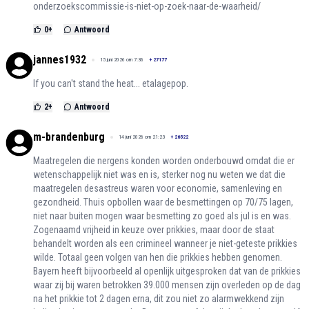
onderzoekscommissie-is-niet-op-zoek-naar-de-waarheid/
0
+
Antwoord
jannes1932
15 juni 2026 om 7:36
+
27177
If you can't stand the heat... etalagepop.
2
+
Antwoord
m-brandenburg
14 juni 2026 om 21:23
+
26522
Maatregelen die nergens konden worden onderbouwd omdat die er
wetenschappelijk niet was en is, sterker nog nu weten we dat die
maatregelen desastreus waren voor economie, samenleving en
gezondheid. Thuis opbollen waar de besmettingen op 70/75 lagen,
niet naar buiten mogen waar besmetting zo goed als jul is en was.
Zogenaamd vrijheid in keuze over prikkies, maar door de staat
behandelt worden als een crimineel wanneer je niet-geteste prikkies
wilde. Totaal geen volgen van hen die prikkies hebben genomen.
Bayern heeft bijvoorbeeld al openlijk uitgesproken dat van de prikkies
waar zij bij waren betrokken 39.000 mensen zijn overleden op de dag
na het prikkie tot 2 dagen erna, dit zou niet zo alarmwekkend zijn