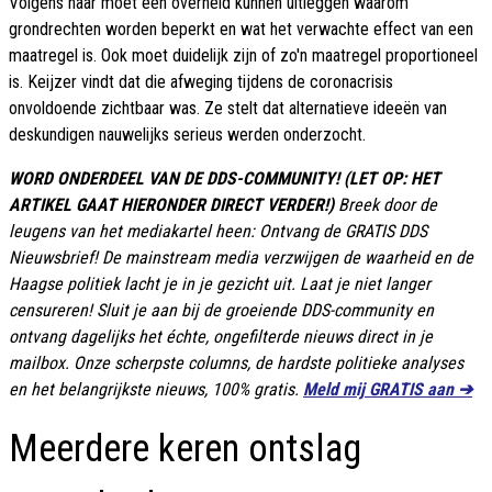
Volgens haar moet een overheid kunnen uitleggen waarom
grondrechten worden beperkt en wat het verwachte effect van een
maatregel is. Ook moet duidelijk zijn of zo'n maatregel proportioneel
is. Keijzer vindt dat die afweging tijdens de coronacrisis
onvoldoende zichtbaar was. Ze stelt dat alternatieve ideeën van
deskundigen nauwelijks serieus werden onderzocht.
WORD ONDERDEEL VAN DE DDS-COMMUNITY! (LET OP: HET
ARTIKEL GAAT HIERONDER DIRECT VERDER!)
Breek door de
leugens van het mediakartel heen: Ontvang de GRATIS DDS
Nieuwsbrief! De mainstream media verzwijgen de waarheid en de
Haagse politiek lacht je in je gezicht uit. Laat je niet langer
censureren! Sluit je aan bij de groeiende DDS-community en
ontvang dagelijks het échte, ongefilterde nieuws direct in je
mailbox. Onze scherpste columns, de hardste politieke analyses
en het belangrijkste nieuws, 100% gratis.
Meld mij GRATIS aan ➔
Meerdere keren ontslag