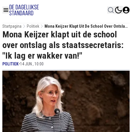
Startpagina
Politiek
Mona Keijzer Klapt Uit De School Over Ontslag
Mona Keijzer klapt uit de school
Als Staatssecretaris: "Ik Lag Er Wakker Van!"
over ontslag als staatssecretaris:
"Ik lag er wakker van!"
POLITIEK
•
14 JUN , 10:00