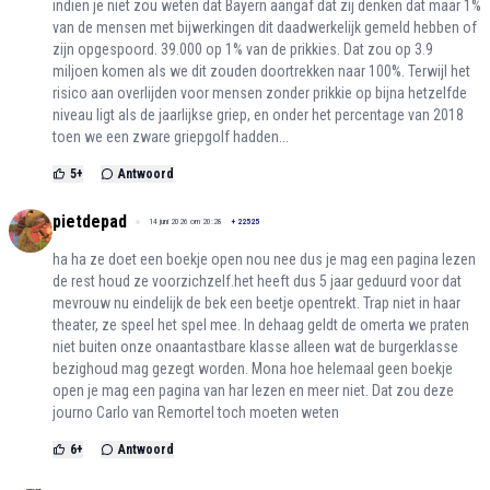
indien je niet zou weten dat Bayern aangaf dat zij denken dat maar 1%
van de mensen met bijwerkingen dit daadwerkelijk gemeld hebben of
zijn opgespoord. 39.000 op 1% van de prikkies. Dat zou op 3.9
miljoen komen als we dit zouden doortrekken naar 100%. Terwijl het
risico aan overlijden voor mensen zonder prikkie op bijna hetzelfde
niveau ligt als de jaarlijkse griep, en onder het percentage van 2018
toen we een zware griepgolf hadden...
5
+
Antwoord
pietdepad
14 juni 2026 om 20:28
+
22525
ha ha ze doet een boekje open nou nee dus je mag een pagina lezen
de rest houd ze voorzichzelf.het heeft dus 5 jaar geduurd voor dat
mevrouw nu eindelijk de bek een beetje opentrekt. Trap niet in haar
theater, ze speel het spel mee. In dehaag geldt de omerta we praten
niet buiten onze onaantastbare klasse alleen wat de burgerklasse
bezighoud mag gezegt worden. Mona hoe helemaal geen boekje
open je mag een pagina van har lezen en meer niet. Dat zou deze
journo Carlo van Remortel toch moeten weten
6
+
Antwoord