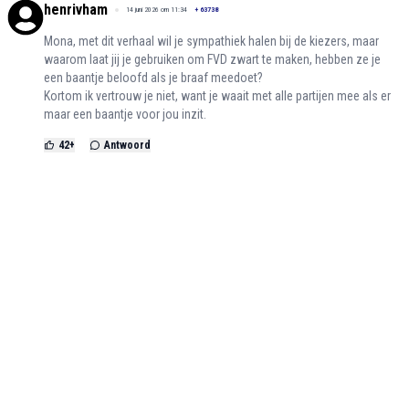
henrivham
14 juni 2026 om 11:34
+
63738
Mona, met dit verhaal wil je sympathiek halen bij de kiezers, maar
waarom laat jij je gebruiken om FVD zwart te maken, hebben ze je
een baantje beloofd als je braaf meedoet?
Kortom ik vertrouw je niet, want je waait met alle partijen mee als er
maar een baantje voor jou inzit.
42
+
Antwoord