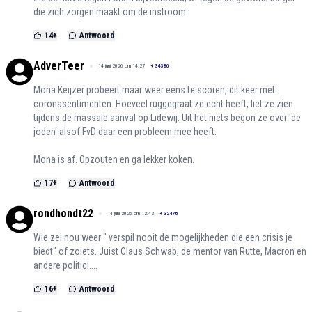
die zich zorgen maakt om de instroom.
14
+
Antwoord
AdverTeer
14 juni 2026 om 14:27
+
34386
Mona Keijzer probeert maar weer eens te scoren, dit keer met
coronasentimenten. Hoeveel ruggegraat ze echt heeft, liet ze zien
tijdens de massale aanval op Lidewij. Uit het niets begon ze over 'de
joden' alsof FvD daar een probleem mee heeft.
Mona is af. Opzouten en ga lekker koken.
17
+
Antwoord
rondhondt22
14 juni 2026 om 12:43
+
32476
Wie zei nou weer " verspil nooit de mogelijkheden die een crisis je
biedt" of zoiets. Juist Claus Schwab, de mentor van Rutte, Macron en
andere politici....
16
+
Antwoord